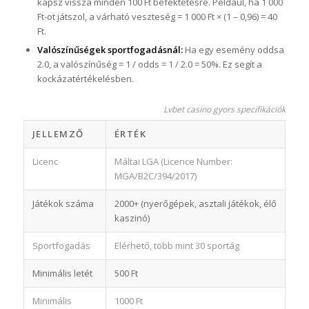
kapsz vissza minden 100 Ft befektetésre. Például, ha 1 000
Ft-ot játszol, a várható veszteség = 1 000 Ft × (1 – 0,96) = 40
Ft.
Valószínűségek sportfogadásnál:
Ha egy esemény oddsa
2.0, a valószínűség = 1 / odds = 1 / 2.0 = 50%. Ez segít a
kockázatértékelésben.
Lvbet casino gyors specifikációk
JELLEMZŐ
ÉRTÉK
Licenc
Máltai LGA (Licence Number:
MGA/B2C/394/2017)
Játékok száma
2000+ (nyerőgépek, asztali játékok, élő
kaszinó)
Sportfogadás
Elérhető, több mint 30 sportág
Minimális letét
500 Ft
Minimális
1000 Ft