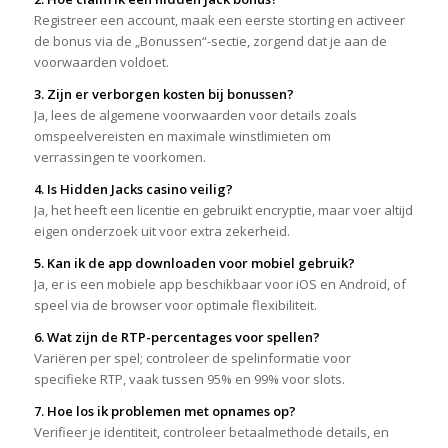
Registreer een account, maak een eerste storting en activeer
de bonus via de „Bonussen“-sectie, zorgend dat je aan de
voorwaarden voldoet.
3. Zijn er verborgen kosten bij bonussen?
Ja, lees de algemene voorwaarden voor details zoals
omspeelvereisten en maximale winstlimieten om
verrassingen te voorkomen.
4. Is Hidden Jacks casino veilig?
Ja, het heeft een licentie en gebruikt encryptie, maar voer altijd
eigen onderzoek uit voor extra zekerheid.
5. Kan ik de app downloaden voor mobiel gebruik?
Ja, er is een mobiele app beschikbaar voor iOS en Android, of
speel via de browser voor optimale flexibiliteit.
6. Wat zijn de RTP-percentages voor spellen?
Variëren per spel; controleer de spelinformatie voor
specifieke RTP, vaak tussen 95% en 99% voor slots.
7. Hoe los ik problemen met opnames op?
Verifieer je identiteit, controleer betaalmethode details, en