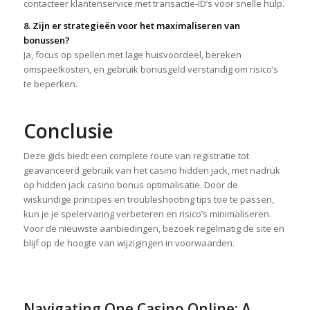
contacteer klantenservice met transactie-ID’s voor snelle hulp.
8. Zijn er strategieën voor het maximaliseren van
bonussen?
Ja, focus op spellen met lage huisvoordeel, bereken
omspeelkosten, en gebruik bonusgeld verstandig om risico’s
te beperken.
Conclusie
Deze gids biedt een complete route van registratie tot
geavanceerd gebruik van het casino hidden jack, met nadruk
op hidden jack casino bonus optimalisatie. Door de
wiskundige principes en troubleshooting tips toe te passen,
kun je je spelervaring verbeteren en risico’s minimaliseren.
Voor de nieuwste aanbiedingen, bezoek regelmatig de site en
blijf op de hoogte van wijzigingen in voorwaarden.
Navigating One Casino Online: A