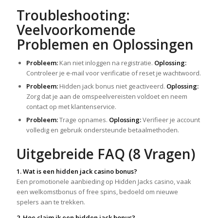
Troubleshooting:
Veelvoorkomende
Problemen en Oplossingen
Probleem:
Kan niet inloggen na registratie.
Oplossing:
Controleer je e-mail voor verificatie of reset je wachtwoord.
Probleem:
Hidden jack bonus niet geactiveerd.
Oplossing:
Zorg dat je aan de omspeelvereisten voldoet en neem
contact op met klantenservice.
Probleem:
Trage opnames.
Oplossing:
Verifieer je account
volledig en gebruik ondersteunde betaalmethoden.
Uitgebreide FAQ (8 Vragen)
1. Wat is een hidden jack casino bonus?
Een promotionele aanbieding op Hidden Jacks casino, vaak
een welkomstbonus of free spins, bedoeld om nieuwe
spelers aan te trekken.
2. Hoe claim ik een hidden jack bonus?