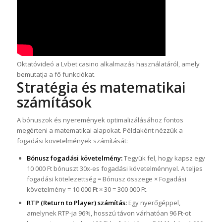
Oktatóvideó a Lvbet casino alkalmazás használatáról, amely
bemutatja a fő funkciókat.
Stratégia és matematikai
számítások
A bónuszok és nyeremények optimalizálásához fontos
megérteni a matematikai alapokat. Példaként nézzük a
fogadási követelmények számítását:
Bónusz fogadási követelmény:
Tegyük fel, hogy kapsz egy
10 000 Ft bónuszt 30x-es fogadási követelménnyel. A teljes
fogadási kötelezettség = Bónusz összege × Fogadási
követelmény = 10 000 Ft × 30 = 300 000 Ft.
RTP (Return to Player) számítás:
Egy nyerőgéppel,
amelynek RTP-ja 96%, hosszú távon várhatóan 96 Ft-ot