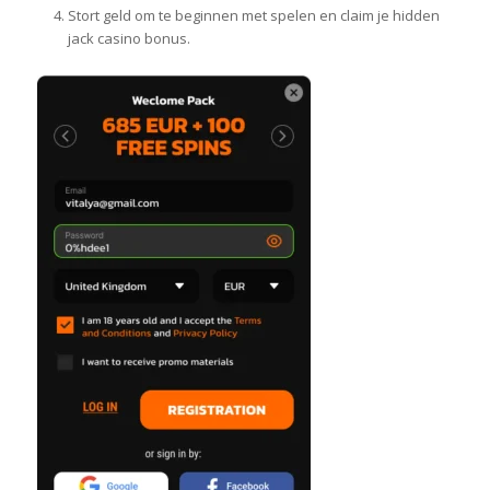
Stort geld om te beginnen met spelen en claim je hidden
jack casino bonus.