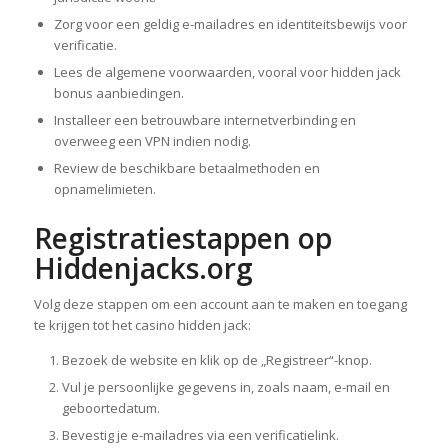
Zorg voor een geldig e-mailadres en identiteitsbewijs voor
verificatie.
Lees de algemene voorwaarden, vooral voor hidden jack
bonus aanbiedingen.
Installeer een betrouwbare internetverbinding en
overweeg een VPN indien nodig.
Review de beschikbare betaalmethoden en
opnamelimieten.
Registratiestappen op
Hiddenjacks.org
Volg deze stappen om een account aan te maken en toegang
te krijgen tot het casino hidden jack:
Bezoek de website en klik op de „Registreer“-knop.
Vul je persoonlijke gegevens in, zoals naam, e-mail en
geboortedatum.
Bevestig je e-mailadres via een verificatielink.