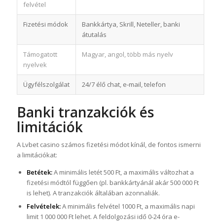
felvétel
Fizetési módok
Bankkártya, Skrill, Neteller, banki
átutalás
Támogatott
Magyar, angol, több más nyelv
nyelvek
Ügyfélszolgálat
24/7 élő chat, e-mail, telefon
Banki tranzakciók és
limitációk
A Lvbet casino számos fizetési módot kínál, de fontos ismerni
a limitációkat:
Betétek:
A minimális letét 500 Ft, a maximális változhat a
fizetési módtól függően (pl. bankkártyánál akár 500 000 Ft
is lehet). A tranzakciók általában azonnaliák.
Felvételek:
A minimális felvétel 1000 Ft, a maximális napi
limit 1 000 000 Ft lehet. A feldolgozási idő 0-24 óra e-