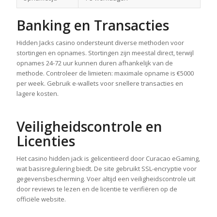
Banking en Transacties
Hidden Jacks casino ondersteunt diverse methoden voor
stortingen en opnames. Stortingen zijn meestal direct, terwijl
opnames 24-72 uur kunnen duren afhankelijk van de
methode. Controleer de limieten: maximale opname is €5000
per week. Gebruik e-wallets voor snellere transacties en
lagere kosten.
Veiligheidscontrole en
Licenties
Het casino hidden jack is gelicentieerd door Curacao eGaming,
wat basisregulering biedt. De site gebruikt SSL-encryptie voor
gegevensbescherming. Voer altijd een veiligheidscontrole uit
door reviews te lezen en de licentie te verifiëren op de
officiële website.