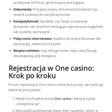
przebywać w Polsce, gdzie kasyno jest legalne.
Dokumenty:
Przygotuj ważny dokument tożsamości (np.
dowód osobisty) do weryfikacji konta.
Kompatybilność:
Sprawdź, czy Twoje urządzenie
(komputer lub smartfon) obsługuje najnowsze przeglądarki
lub systemy operacyjne.
Połączenie internetowe:
Stabilne łącze jest kluczowe dla
płynnej gry, zwłaszcza na żywo.
Bezpieczeństwo:
Użyj silnego hasła i włącz weryfikację
dwuetapową, jeśli dostępna.
Rejestracja w One casino:
Krok po kroku
Proces rejestracji w One casino online jest prosty, ale warto go
wykonać precyzyjnie:
Wejdź na oficjalną stronę
One casino
i kliknij przycisk
„Zarejestruj się”.
Wprowadź podstawowe dane: imię, nazwisko, adres e-