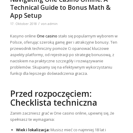
Technical Guide to Bonus Math &
App Setup
/
17. Oktober 2018
von
admin
Kasyno online
One casino
stało się popularnym wyborem w
Polsce, oferując szeroką gamę gier i atrakcyjne bonusy. Ten
przewodnik techniczny pomoże Ci opanować kluczowe
aspekty platformy, od rejestracji po strategię bonusową, z
naciskiem na praktyczne szczegóły i rozwiązywanie
problemów. Skupiamy się na efektywnym wykorzystaniu
funkcji dla lepszego doświadczenia gracza.
Przed rozpoczęciem:
Checklista techniczna
Zanim zaczniesz grać w One casino online, upewnij się, że
spełniasz te wymagania:
Wiek i lokalizacja:
Musisz mieć co najmniej 18 lat i