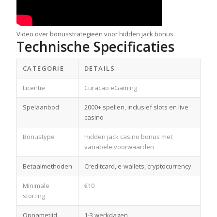
Video over bonusstrategieën voor hidden jack bonus.
Technische Specificaties
CATEGORIE
DETAILS
Licentie
Curacao eGaming
Spelaanbod
2000+ spellen, inclusief slots en live
casino
Bonustype
Hidden jack casino bonus met
variabele voorwaarden
Betaalmethoden
Creditcard, e-wallets, cryptocurrency
Minimale
€10
storting
Opnametijd
1-3 werkdagen