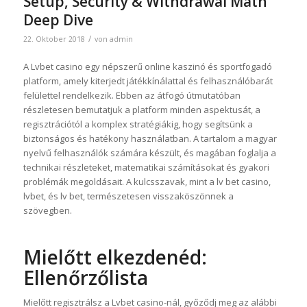
Setup, Security & Withdrawal Math
Deep Dive
/
22. Oktober 2018
von
admin
A Lvbet casino egy népszerű online kaszinó és sportfogadó
platform, amely kiterjedt játékkínálattal és felhasználóbarát
felülettel rendelkezik. Ebben az átfogó útmutatóban
részletesen bemutatjuk a platform minden aspektusát, a
regisztrációtól a komplex stratégiákig, hogy segítsünk a
biztonságos és hatékony használatban. A tartalom a magyar
nyelvű felhasználók számára készült, és magában foglalja a
technikai részleteket, matematikai számításokat és gyakori
problémák megoldásait. A kulcsszavak, mint a lv bet casino,
lvbet, és lv bet, természetesen visszaköszönnek a
szövegben.
Mielőtt elkezdenéd:
Ellenőrzőlista
Mielőtt regisztrálsz a Lvbet casino-nál, győződj meg az alábbi