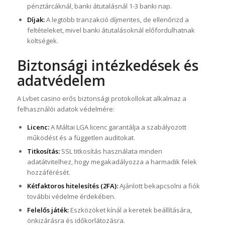
pénztárcáknál, banki átutalásnál 1-3 banki nap.
Díjak:
A legtöbb tranzakció díjmentes, de ellenőrizd a
feltételeket, mivel banki átutalásoknál előfordulhatnak
költségek.
Biztonsági intézkedések és
adatvédelem
A Lvbet casino erős biztonsági protokollokat alkalmaz a
felhasználói adatok védelmére:
Licenc:
A Máltai LGA licenc garantálja a szabályozott
működést és a független auditokat.
Titkosítás:
SSL titkosítás használata minden
adatátvitelhez, hogy megakadályozza a harmadik felek
hozzáférését.
Kétfaktoros hitelesítés (2FA):
Ajánlott bekapcsolni a fiók
további védelme érdekében.
Felelős játék:
Eszközöket kínál a keretek beállítására,
önkizárásra és időkorlátozásra.