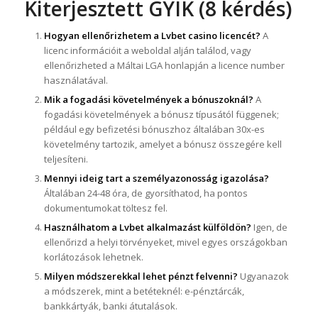
Kiterjesztett GYIK (8 kérdés)
Hogyan ellenőrizhetem a Lvbet casino licencét?
A
licenc információit a weboldal alján találod, vagy
ellenőrizheted a Máltai LGA honlapján a licence number
használatával.
Mik a fogadási követelmények a bónuszoknál?
A
fogadási követelmények a bónusz típusától függenek;
például egy befizetési bónuszhoz általában 30x-es
követelmény tartozik, amelyet a bónusz összegére kell
teljesíteni.
Mennyi ideig tart a személyazonosság igazolása?
Általában 24-48 óra, de gyorsíthatod, ha pontos
dokumentumokat töltesz fel.
Használhatom a Lvbet alkalmazást külföldön?
Igen, de
ellenőrizd a helyi törvényeket, mivel egyes országokban
korlátozások lehetnek.
Milyen módszerekkal lehet pénzt felvenni?
Ugyanazok
a módszerek, mint a betéteknél: e-pénztárcák,
bankkártyák, banki átutalások.