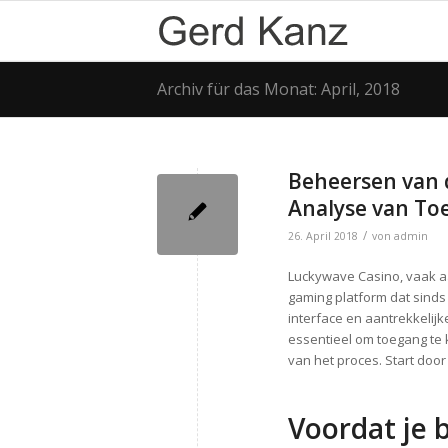
Archiv für das Monat: April, 2018
Beheersen van 
Analyse van To
/
26. April 2018
von
admin
Luckywave Casino, vaak a
gaming platform dat sinds 
interface en aantrekkelijk
essentieel om toegang te k
van het proces. Start doo
Voordat je 