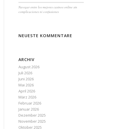
Navegar entre los mejores casinos online sin
complicaciones ni confusiones
NEUESTE KOMMENTARE
ARCHIV
August 2026
Juli 2026
Juni 2026
Mai 2026
April 2026
März 2026
Februar 2026
Januar 2026
Dezember 2025
November 2025
Oktober 2025