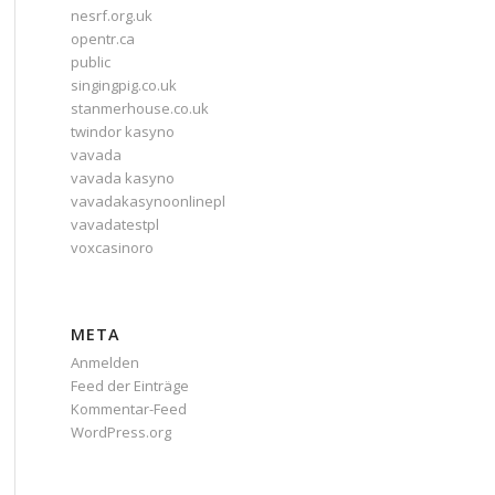
nesrf.org.uk
opentr.ca
public
singingpig.co.uk
stanmerhouse.co.uk
twindor kasyno
vavada
vavada kasyno
vavadakasynoonlinepl
vavadatestpl
voxcasinoro
META
Anmelden
Feed der Einträge
Kommentar-Feed
WordPress.org