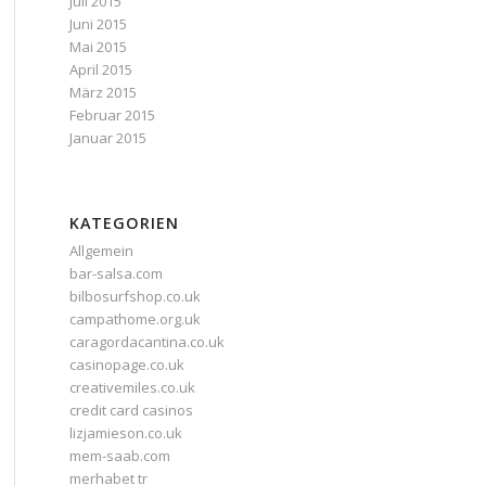
Juli 2015
Juni 2015
Mai 2015
April 2015
März 2015
Februar 2015
Januar 2015
KATEGORIEN
Allgemein
bar-salsa.com
bilbosurfshop.co.uk
campathome.org.uk
caragordacantina.co.uk
casinopage.co.uk
creativemiles.co.uk
credit card casinos
lizjamieson.co.uk
mem-saab.com
merhabet tr