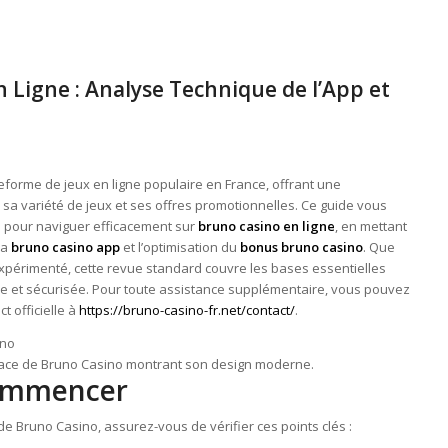
 Ligne : Analyse Technique de l’App et
eforme de jeux en ligne populaire en France, offrant une
sa variété de jeux et ses offres promotionnelles. Ce guide vous
e pour naviguer efficacement sur
bruno casino en ligne
, en mettant
 la
bruno casino app
et l’optimisation du
bonus bruno casino
. Que
périmenté, cette revue standard couvre les bases essentielles
de et sécurisée. Pour toute assistance supplémentaire, vous pouvez
t officielle à
https://bruno-casino-fr.net/contact/
.
rface de Bruno Casino montrant son design moderne.
ommencer
i de Bruno Casino, assurez-vous de vérifier ces points clés :