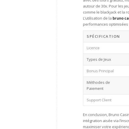
autour de 30x. Pour les j
comme le blackjack et la ro
L’utilisation de la
bruno ca
performances optimisées 
SPÉCIFICATION
Licence
Types de Jeux
Bonus Principal
Méthodes de
Paiement
Support Client
En conclusion, Bruno Casin
intégration aisée via l’ins
maximiser votre expérience,