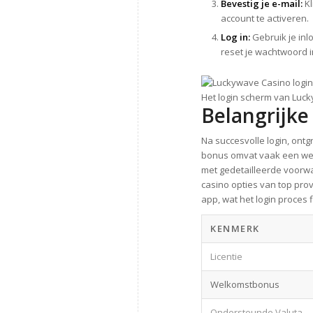
Bevestig je e-mail:
Kl
account te activeren.
Log in:
Gebruik je inl
reset je wachtwoord i
Het login scherm van Luck
Belangrijk
Na succesvolle login, ont
bonus omvat vaak een wel
met gedetailleerde voorwaa
casino opties van top prov
app, wat het login proces 
KENMERK
Licentie
Welkomstbonus
Ondersteunde Valuta