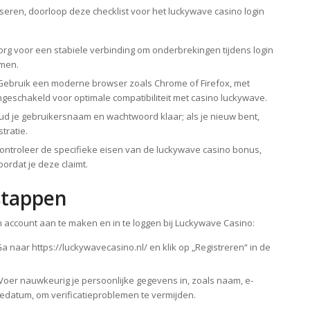
eren, doorloop deze checklist voor het luckywave casino login
rg voor een stabiele verbinding om onderbrekingen tijdens login
omen.
ebruik een moderne browser zoals Chrome of Firefox, met
ingeschakeld voor optimale compatibiliteit met casino luckywave.
d je gebruikersnaam en wachtwoord klaar; als je nieuw bent,
stratie.
ontroleer de specifieke eisen van de luckywave casino bonus,
oordat je deze claimt.
stappen
account aan te maken en in te loggen bij Luckywave Casino:
a naar https://luckywavecasino.nl/ en klik op „Registreren“ in de
Voer nauwkeurig je persoonlijke gegevens in, zoals naam, e-
edatum, om verificatieproblemen te vermijden.