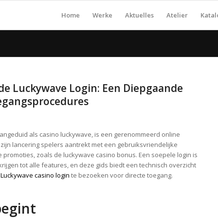
Home
Werke
Aktuelles
Atelier
Kata
de Luckywave Login: Een Diepgaande
egangsprocedures
angeduid als casino luckywave, is een gerenommeerd online
zijn lancering spelers aantrekt met een gebruiksvriendelijke
e promoties, zoals de luckywave casino bonus. Een soepele login is
rijgen tot alle features, en deze gids biedt een technisch overzicht
r
Luckywave casino login
te bezoeken voor directe toegang.
begint