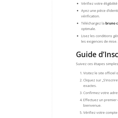
Vérifiez votre éligibilit
Ayez une pièce d’ident
vérification.
Téléchargez la
bruno c
optimale.
Lisez les conditions gé
les exigences de mise.
Guide d’Ins
Suivez ces étapes simples
Visitez le site officiel
Cliquez sur „S’inscri
exactes.
Confirmez votre adres
Effectuez un premier d
bienvenue.
Vérifiez votre compte