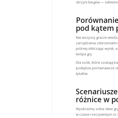
skrzyni biegów — odmienn
Porównanie
pod kątem 
Nie wszyscy gracze wiedzą
zarządzania zdarzeniami n
później obliczając wynik,
tempa gry.
Dla osób, które szukają b
podejście porównawcze st
tytułów.
Scenariusz
różnice w po
Wyobraźmy sobie dwie gry
w czasie rzeczywistym co 