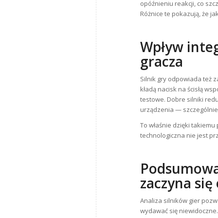
opóźnieniu reakcji, co sz
Różnice te pokazują, że jak
Wpływ integ
gracza
Silnik gry odpowiada też z
kładą nacisk na ścisłą ws
testowe. Dobre silniki re
urządzenia — szczególnie 
To właśnie dzięki takiemu 
technologiczna nie jest 
Podsumowa
zaczyna się
Analiza silników gier poz
wydawać się niewidoczne. 