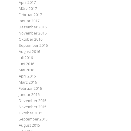
April 2017
März 2017
Februar 2017
Januar 2017
Dezember 2016
November 2016
Oktober 2016
September 2016
August 2016
Juli 2016
Juni 2016
Mai 2016
April 2016
März 2016
Februar 2016
Januar 2016
Dezember 2015
November 2015
Oktober 2015
September 2015
August 2015