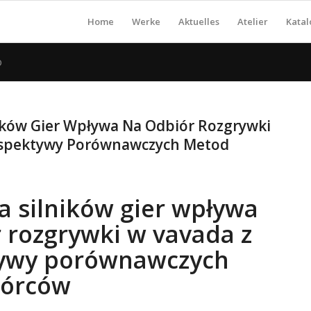
Home
Werke
Aktuelles
Atelier
Kata
o
ników Gier Wpływa Na Odbiór Rozgrywki
rspektywy Porównawczych Metod
za silników gier wpływa
 rozgrywki w vavada z
ywy porównawczych
wórców