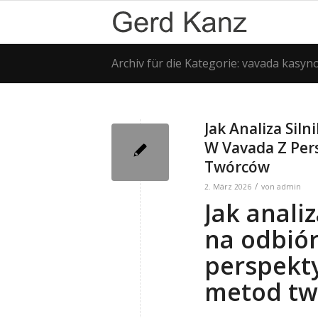
Archiv für die Kategorie: vavada kasyn
Jak Analiza Sil
W Vavada Z Pe
Twórców
/
2. März 2026
von
admin
Jak anali
na odbiór
perspekt
metod t