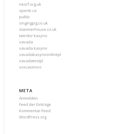
nesrf.org.uk
opentr.ca
public
singingpig.co.uk
stanmerhouse.co.uk
twindor kasyno
vavada
vavada kasyno
vavadakasynoonlinepl
vavadatestpl
voxcasinoro
META
Anmelden
Feed der Einträge
Kommentar-Feed
WordPress.org