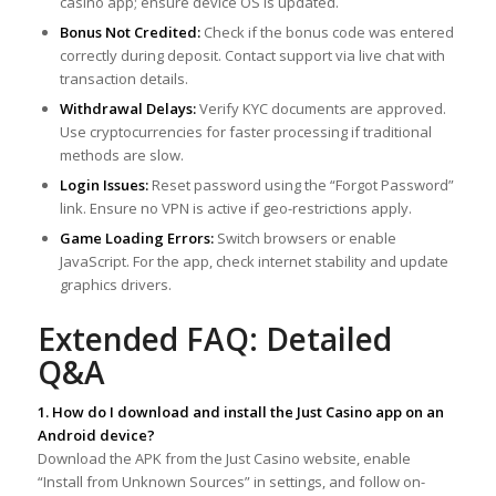
casino app; ensure device OS is updated.
Bonus Not Credited:
Check if the bonus code was entered
correctly during deposit. Contact support via live chat with
transaction details.
Withdrawal Delays:
Verify KYC documents are approved.
Use cryptocurrencies for faster processing if traditional
methods are slow.
Login Issues:
Reset password using the “Forgot Password”
link. Ensure no VPN is active if geo-restrictions apply.
Game Loading Errors:
Switch browsers or enable
JavaScript. For the app, check internet stability and update
graphics drivers.
Extended FAQ: Detailed
Q&A
1. How do I download and install the Just Casino app on an
Android device?
Download the APK from the Just Casino website, enable
“Install from Unknown Sources” in settings, and follow on-