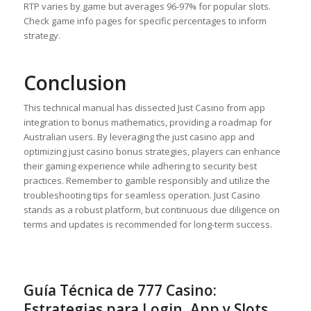
RTP varies by game but averages 96-97% for popular slots.
Check game info pages for specific percentages to inform
strategy.
Conclusion
This technical manual has dissected Just Casino from app
integration to bonus mathematics, providing a roadmap for
Australian users. By leveraging the just casino app and
optimizing just casino bonus strategies, players can enhance
their gaming experience while adhering to security best
practices. Remember to gamble responsibly and utilize the
troubleshooting tips for seamless operation. Just Casino
stands as a robust platform, but continuous due diligence on
terms and updates is recommended for long-term success.
Guía Técnica de 777 Casino:
Estrategias para Login, App y Slots