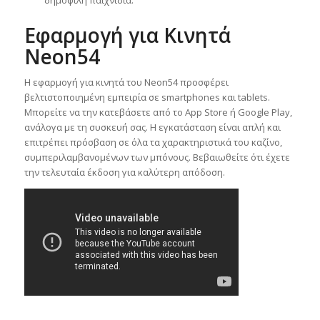
δημοφιλή παιχνίδια.
Εφαρμογή για Κινητά
Neon54
Η εφαρμογή για κινητά του Neon54 προσφέρει
βελτιστοποιημένη εμπειρία σε smartphones και tablets.
Μπορείτε να την κατεβάσετε από το App Store ή Google Play,
ανάλογα με τη συσκευή σας. Η εγκατάσταση είναι απλή και
επιτρέπει πρόσβαση σε όλα τα χαρακτηριστικά του καζίνο,
συμπεριλαμβανομένων των μπόνους. Βεβαιωθείτε ότι έχετε
την τελευταία έκδοση για καλύτερη απόδοση.