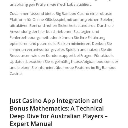
unabhängigen Prüfern wie iTech Labs auditiert.
Zusammenfassend bietet Big Bamboo Casino eine robuste
Plattform für Online-Glücksspiel, mit umfangreichen Spielen,
attraktiven Boni und hohen Sicherheitsstandards. Durch die
Anwendung der hier beschriebenen Strategien und
Fehlerbehebungsmethoden können Sie Ihre Erfahrung
optimieren und potenzielle Risiken minimieren. Denken Sie
immer an verantwortungsvolles Spielen und nutzen Sie die
Ressourcen wie den Kundensupport bei Fragen. Für aktuelle
Updates, besuchen Sie regelmäßig https://bigbamboo.com.de/
und bleiben Sie informiert über neue Features im Big Bamboo
Casino.
Just Casino App Integration and
Bonus Mathematics: A Technical
Deep Dive for Australian Players –
Expert Manual