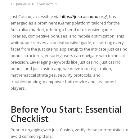
/
12. Januar 2016
von
admin
Just Casino, accessible via
https://justcasinoau.org/
, has
emerged as a prominent iGaming platform tailored for the
Australian market, offering a blend of extensive game
libraries, competitive bonuses, and mobile optimization. This
whitepaper serves as an exhaustive guide, dissecting every
facet from the just casino app setup to the intricate just casino
bonus structures, ensuring users can navigate with technical
precision. Leveraging keywords like just casino, just casino
bonus, and just casino app, we delve into registration,
mathematical strategies, security protocols, and
troubleshooting to empower both novice and seasoned
players.
Before You Start: Essential
Checklist
Prior to engaging with Just Casino, verify these prerequisites to
avoid common pitfalls: