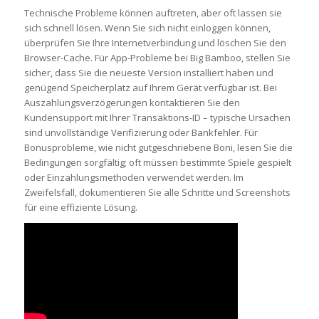
Technische Probleme können auftreten, aber oft lassen sie
sich schnell lösen. Wenn Sie sich nicht einloggen können,
überprüfen Sie Ihre Internetverbindung und löschen Sie den
Browser-Cache. Für App-Probleme bei Big Bamboo, stellen Sie
sicher, dass Sie die neueste Version installiert haben und
genügend Speicherplatz auf Ihrem Gerät verfügbar ist. Bei
Auszahlungsverzögerungen kontaktieren Sie den
Kundensupport mit Ihrer Transaktions-ID – typische Ursachen
sind unvollständige Verifizierung oder Bankfehler. Für
Bonusprobleme, wie nicht gutgeschriebene Boni, lesen Sie die
Bedingungen sorgfältig; oft müssen bestimmte Spiele gespielt
oder Einzahlungsmethoden verwendet werden. Im
Zweifelsfall, dokumentieren Sie alle Schritte und Screenshots
für eine effiziente Lösung.