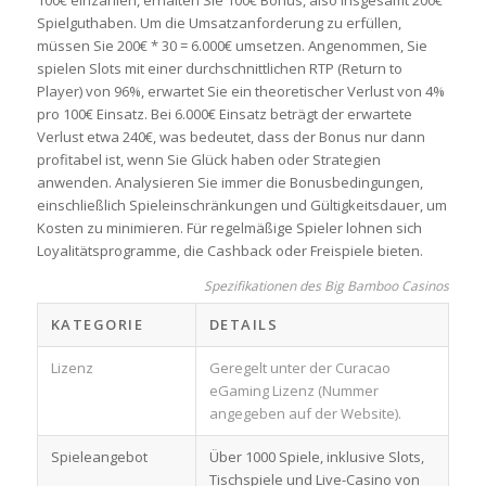
Spielguthaben. Um die Umsatzanforderung zu erfüllen,
müssen Sie 200€ * 30 = 6.000€ umsetzen. Angenommen, Sie
spielen Slots mit einer durchschnittlichen RTP (Return to
Player) von 96%, erwartet Sie ein theoretischer Verlust von 4%
pro 100€ Einsatz. Bei 6.000€ Einsatz beträgt der erwartete
Verlust etwa 240€, was bedeutet, dass der Bonus nur dann
profitabel ist, wenn Sie Glück haben oder Strategien
anwenden. Analysieren Sie immer die Bonusbedingungen,
einschließlich Spieleinschränkungen und Gültigkeitsdauer, um
Kosten zu minimieren. Für regelmäßige Spieler lohnen sich
Loyalitätsprogramme, die Cashback oder Freispiele bieten.
Spezifikationen des Big Bamboo Casinos
KATEGORIE
DETAILS
Lizenz
Geregelt unter der Curacao
eGaming Lizenz (Nummer
angegeben auf der Website).
Spieleangebot
Über 1000 Spiele, inklusive Slots,
Tischspiele und Live-Casino von