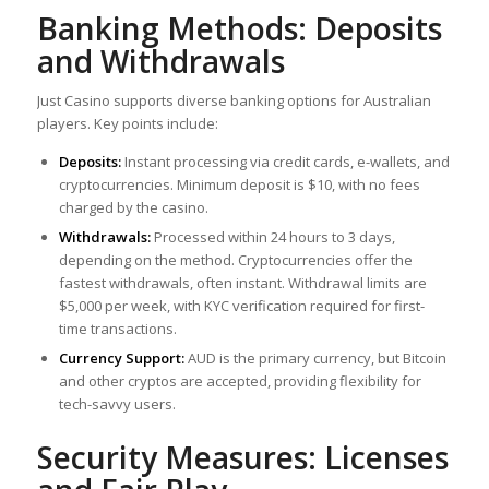
Banking Methods: Deposits
and Withdrawals
Just Casino supports diverse banking options for Australian
players. Key points include:
Deposits:
Instant processing via credit cards, e-wallets, and
cryptocurrencies. Minimum deposit is $10, with no fees
charged by the casino.
Withdrawals:
Processed within 24 hours to 3 days,
depending on the method. Cryptocurrencies offer the
fastest withdrawals, often instant. Withdrawal limits are
$5,000 per week, with KYC verification required for first-
time transactions.
Currency Support:
AUD is the primary currency, but Bitcoin
and other cryptos are accepted, providing flexibility for
tech-savvy users.
Security Measures: Licenses