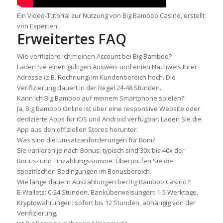
Ein Video-Tutorial zur Nutzung von Big Bamboo Casino, erstellt
von Experten.
Erweitertes FAQ
Wie verifiziere ich meinen Account bei Big Bamboo?
Laden Sie einen gültigen Ausweis und einen Nachweis Ihrer
Adresse (z.B. Rechnung) im Kundenbereich hoch. Die
Verifizierung dauert in der Regel 24-48 Stunden.
Kann ich Big Bamboo auf meinem Smartphone spielen?
Ja, Big Bamboo Online ist über eine responsive Website oder
dedizierte Apps für iOS und Android verfügbar. Laden Sie die
App aus den offiziellen Stores herunter.
Was sind die Umsatzanforderungen für Boni?
Sie variieren je nach Bonus; typisch sind 30x bis 40x der
Bonus- und Einzahlungssumme. Überprüfen Sie die
spezifischen Bedingungen im Bonusbereich.
Wie lange dauern Auszahlungen bei Big Bamboo Casino?
E-Wallets: 0-24 Stunden, Banküberweisungen: 1-5 Werktage,
Kryptowährungen: sofort bis 12 Stunden, abhängig von der
Verifizierung.