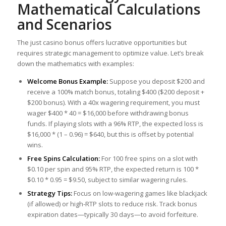
Mathematical Calculations
and Scenarios
The just casino bonus offers lucrative opportunities but
requires strategic management to optimize value. Let’s break
down the mathematics with examples:
Welcome Bonus Example:
Suppose you deposit $200 and
receive a 100% match bonus, totaling $400 ($200 deposit +
$200 bonus). With a 40x wagering requirement, you must
wager $400 * 40 = $16,000 before withdrawing bonus
funds. If playing slots with a 96% RTP, the expected loss is
$16,000 * (1 – 0.96) = $640, but this is offset by potential
wins.
Free Spins Calculation:
For 100 free spins on a slot with
$0.10 per spin and 95% RTP, the expected return is 100 *
$0.10 * 0.95 = $9.50, subject to similar wagering rules.
Strategy Tips:
Focus on low-wagering games like blackjack
(if allowed) or high-RTP slots to reduce risk. Track bonus
expiration dates—typically 30 days—to avoid forfeiture.