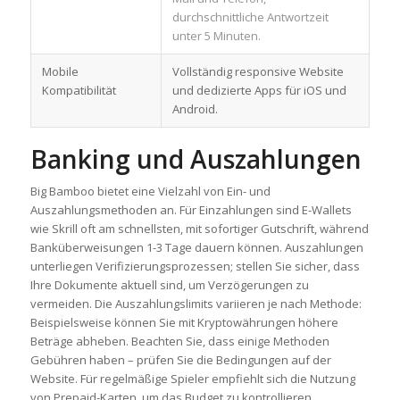
durchschnittliche Antwortzeit
unter 5 Minuten.
Mobile
Vollständig responsive Website
Kompatibilität
und dedizierte Apps für iOS und
Android.
Banking und Auszahlungen
Big Bamboo bietet eine Vielzahl von Ein- und
Auszahlungsmethoden an. Für Einzahlungen sind E-Wallets
wie Skrill oft am schnellsten, mit sofortiger Gutschrift, während
Banküberweisungen 1-3 Tage dauern können. Auszahlungen
unterliegen Verifizierungsprozessen; stellen Sie sicher, dass
Ihre Dokumente aktuell sind, um Verzögerungen zu
vermeiden. Die Auszahlungslimits variieren je nach Methode:
Beispielsweise können Sie mit Kryptowährungen höhere
Beträge abheben. Beachten Sie, dass einige Methoden
Gebühren haben – prüfen Sie die Bedingungen auf der
Website. Für regelmäßige Spieler empfiehlt sich die Nutzung
von Prepaid-Karten, um das Budget zu kontrollieren.