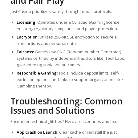
and Fair Play
Just Casino prioritizes safety through robust protocols:
Licensing:
Operates under a Curacao eGaming license,
ensuring regulatory compliance and player protection.
Encryption:
Utilizes 256-bit SSL encryption to secure all
transactions and personal data.
Fairness:
Games use RNG (Random Number Generator)
systems certified by independent auditors like iTech Labs,
guaranteeing unbiased outcomes.
Responsible Gaming:
Tools include deposit limits, self-
exclusion options, and links to support organizations like
Gambling Therapy.
Troubleshooting: Common
Issues and Solutions
Encounter technical glitches? Here are scenarios and fixes:
App Crash on Launch:
Clear cache or reinstall the just