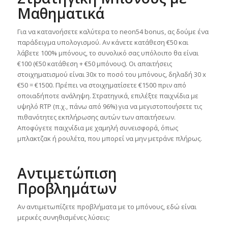
Μαθηματικά
Για να κατανοήσετε καλύτερα το neon54 bonus, ας δούμε ένα
παράδειγμα υπολογισμού. Αν κάνετε κατάθεση €50 και
λάβετε 100% μπόνους, το συνολικό σας υπόλοιπο θα είναι
€100 (€50 κατάθεση + €50 μπόνους). Οι απαιτήσεις
στοιχηματισμού είναι 30x το ποσό του μπόνους, δηλαδή 30 x
€50 = €1500. Πρέπει να στοιχηματίσετε €1500 πριν από
οποιαδήποτε ανάληψη. Στρατηγικά, επιλέξτε παιχνίδια με
υψηλό RTP (π.χ., πάνω από 96%) για να μεγιστοποιήσετε τις
πιθανότητες εκπλήρωσης αυτών των απαιτήσεων.
Αποφύγετε παιχνίδια με χαμηλή συνεισφορά, όπως
μπλακτζακ ή ρουλέτα, που μπορεί να μην μετράνε πλήρως.
Αντιμετώπιση
Προβλημάτων
Αν αντιμετωπίζετε προβλήματα με το μπόνους, εδώ είναι
μερικές συνηθισμένες λύσεις: