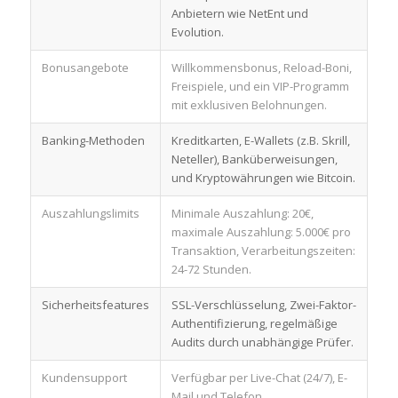
Anbietern wie NetEnt und
Evolution.
Bonusangebote
Willkommensbonus, Reload-Boni,
Freispiele, und ein VIP-Programm
mit exklusiven Belohnungen.
Banking-Methoden
Kreditkarten, E-Wallets (z.B. Skrill,
Neteller), Banküberweisungen,
und Kryptowährungen wie Bitcoin.
Auszahlungslimits
Minimale Auszahlung: 20€,
maximale Auszahlung: 5.000€ pro
Transaktion, Verarbeitungszeiten:
24-72 Stunden.
Sicherheitsfeatures
SSL-Verschlüsselung, Zwei-Faktor-
Authentifizierung, regelmäßige
Audits durch unabhängige Prüfer.
Kundensupport
Verfügbar per Live-Chat (24/7), E-
Mail und Telefon,