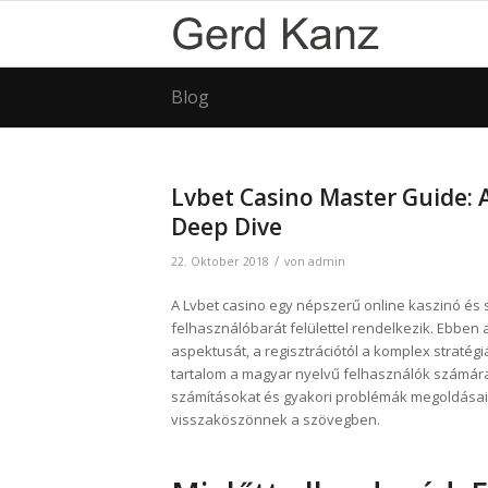
Blog
Lvbet Casino Master Guide: 
Deep Dive
/
22. Oktober 2018
von
admin
A Lvbet casino egy népszerű online kaszinó és s
felhasználóbarát felülettel rendelkezik. Ebben
aspektusát, a regisztrációtól a komplex stratég
tartalom a magyar nyelvű felhasználók számára 
számításokat és gyakori problémák megoldásait. 
visszaköszönnek a szövegben.