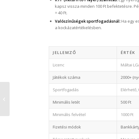
kapsz vissza minden 100 Ft befektetésre. Példá
= 40 Ft.
Valószínűségek sportfogadásnál:
Ha egy es
a kockázatértékelésben.
JELLEMZŐ
ÉRTÉK
Licenc
Máltai LG
Játékok száma
2000+ (ny
Sportfogadás
Elérhető,
Analyse van Hidden Jack Casino
Bonus: Een Diepgaande Gids voor
Minimális letét
500 Ft
Probleemoplossing...
Minimális felvétel
1000 Ft
Fizetési módok
Bankkártya