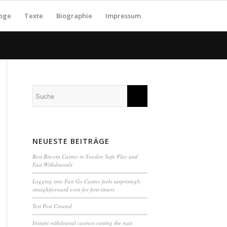
loge
Texte
Biographie
Impressum
NEUESTE BEITRÄGE
Best Bitcoin Casino in Sweden Safe Play and
Fast Withdrawals
Logging into Fair Go Casino feels surprisingly
straightforward even for first-timers
Test Post Created
Instant withdrawal casinos cutting the wait