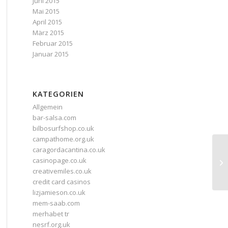
Juni 2015
Mai 2015
April 2015
März 2015
Februar 2015
Januar 2015
KATEGORIEN
Allgemein
bar-salsa.com
bilbosurfshop.co.uk
campathome.org.uk
caragordacantina.co.uk
Be
casinopage.co.uk
Bo
creativemiles.co.uk
Ui
credit card casinos
lizjamieson.co.uk
mem-saab.com
merhabet tr
nesrf.org.uk