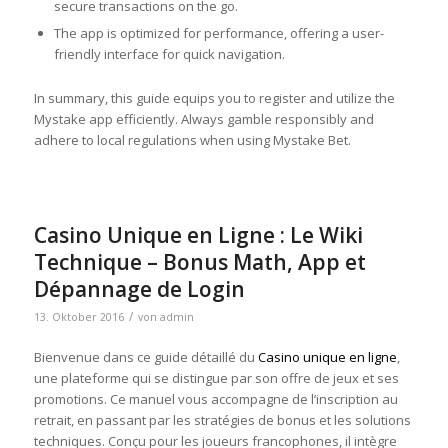
secure transactions on the go.
The app is optimized for performance, offering a user-
friendly interface for quick navigation.
In summary, this guide equips you to register and utilize the
Mystake app efficiently. Always gamble responsibly and
adhere to local regulations when using Mystake Bet.
Casino Unique en Ligne : Le Wiki
Technique – Bonus Math, App et
Dépannage de Login
/
13. Oktober 2016
von
admin
Bienvenue dans ce guide détaillé du
Casino unique en ligne
,
une plateforme qui se distingue par son offre de jeux et ses
promotions. Ce manuel vous accompagne de l’inscription au
retrait, en passant par les stratégies de bonus et les solutions
techniques. Conçu pour les joueurs francophones, il intègre