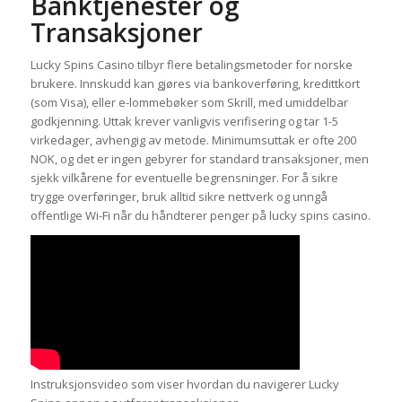
Banktjenester og
Transaksjoner
Lucky Spins Casino tilbyr flere betalingsmetoder for norske
brukere. Innskudd kan gjøres via bankoverføring, kredittkort
(som Visa), eller e-lommebøker som Skrill, med umiddelbar
godkjenning. Uttak krever vanligvis verifisering og tar 1-5
virkedager, avhengig av metode. Minimumsuttak er ofte 200
NOK, og det er ingen gebyrer for standard transaksjoner, men
sjekk vilkårene for eventuelle begrensninger. For å sikre
trygge overføringer, bruk alltid sikre nettverk og unngå
offentlige Wi-Fi når du håndterer penger på lucky spins casino.
Instruksjonsvideo som viser hvordan du navigerer Lucky