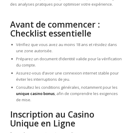
des analyses pratiques pour optimiser votre expérience.
Avant de commencer :
Checklist essentielle
Vérifiez que vous avez au moins 18 ans et résidez dans
une zone autorisée.
Préparez un document d’identité valide pour la vérification
du compte.
Assurez-vous d’avoir une connexion internet stable pour
éviter les interruptions de jeu.
Consultez les conditions générales, notamment pour les
unique casino bonus
, afin de comprendre les exigences
de mise.
Inscription au Casino
Unique en Ligne