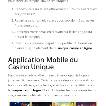
Pour créer un compte, suivez ces étapes :
Rendez-vous sur le site officiel via l’URL fournie et cliquez
sur „S’inscrire“.
Remplissez le formulaire avec vos coordonnées réelles
(nom, email, etc.).
Confirmez votre email en cliquant sur le lien reçu pour
activer le compte.
Effectuez un premier dépôt pour profiter du bonus de
bienvenue, un élément clé du
unique casino en ligne
.
Application Mobile du
Casino Unique
L’application mobile offre une expérience optimisée pour
jouer en déplacement. Téléchargez-la depuis le site web ou
les stores officiels, installez-la, et utilisez vos identifiants pour
le
unique casino login
. Elle inclut toutes les fonctionnalités du
site, avec des notifications pour les promotions.