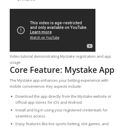
Video tutorial demonstrating Mystake registration and app
usage
Core Feature: Mystake App
The Mystake app enhances your betting experience with
mobile convenience. Key aspects include:
Download the app directly from the Mystake website or
official app stores for iOS and Android.
Install and log in using your registered credentials for
seamless access.
Enjoy features like live sports betting, slot games, and