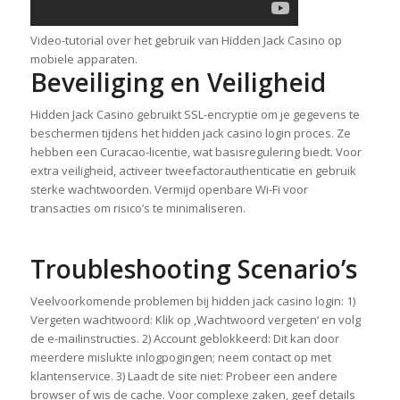
Video-tutorial over het gebruik van Hidden Jack Casino op
mobiele apparaten.
Beveiliging en Veiligheid
Hidden Jack Casino gebruikt SSL-encryptie om je gegevens te
beschermen tijdens het hidden jack casino login proces. Ze
hebben een Curacao-licentie, wat basisregulering biedt. Voor
extra veiligheid, activeer tweefactorauthenticatie en gebruik
sterke wachtwoorden. Vermijd openbare Wi-Fi voor
transacties om risico’s te minimaliseren.
Troubleshooting Scenario’s
Veelvoorkomende problemen bij hidden jack casino login: 1)
Vergeten wachtwoord: Klik op ‚Wachtwoord vergeten‘ en volg
de e-mailinstructies. 2) Account geblokkeerd: Dit kan door
meerdere mislukte inlogpogingen; neem contact op met
klantenservice. 3) Laadt de site niet: Probeer een andere
browser of wis de cache. Voor complexe zaken, geef details