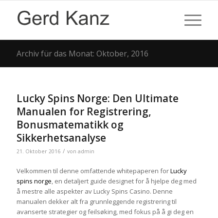
Archiv für das Monat: Oktober, 2016
Lucky Spins Norge: Den Ultimate
Manualen for Registrering,
Bonusmatematikk og
Sikkerhetsanalyse
/
21. Oktober 2016
von
admin
Velkommen til denne omfattende whitepaperen for
Lucky
spins norge
, en detaljert guide designet for å hjelpe deg med
å mestre alle aspekter av Lucky Spins Casino. Denne
manualen dekker alt fra grunnleggende registrering til
avanserte strategier og feilsøking, med fokus på å gi deg en