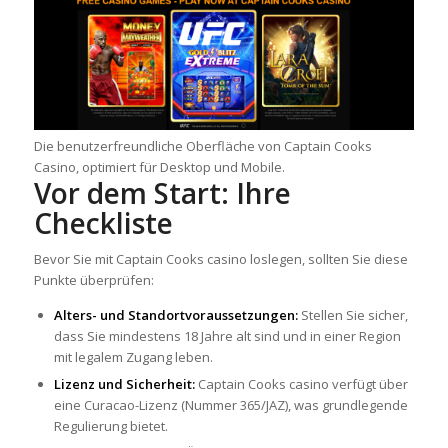
Die benutzerfreundliche Oberfläche von Captain Cooks
Casino, optimiert für Desktop und Mobile.
Vor dem Start: Ihre
Checkliste
Bevor Sie mit Captain Cooks casino loslegen, sollten Sie diese
Punkte überprüfen:
Alters- und Standortvoraussetzungen:
Stellen Sie sicher,
dass Sie mindestens 18 Jahre alt sind und in einer Region
mit legalem Zugang leben.
Lizenz und Sicherheit:
Captain Cooks casino verfügt über
eine Curacao-Lizenz (Nummer 365/JAZ), was grundlegende
Regulierung bietet.