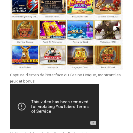
Capture d’écran de l’interface du Casino Unique, montrant les
jeux et bonus.