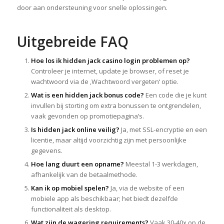
door aan ondersteuning voor snelle oplossingen.
Uitgebreide FAQ
Hoe los ik hidden jack casino login problemen op?
Controleer je internet, update je browser, of reset je
wachtwoord via de ‚Wachtwoord vergeten‘ optie.
Wat is een hidden jack bonus code?
Een code die je kunt
invullen bij storting om extra bonussen te ontgrendelen,
vaak gevonden op promotiepagina’s.
Is hidden jack online veilig?
Ja, met SSL-encryptie en een
licentie, maar altijd voorzichtig zijn met persoonlijke
gegevens.
Hoe lang duurt een opname?
Meestal 1-3 werkdagen,
afhankelijk van de betaalmethode.
Kan ik op mobiel spelen?
Ja, via de website of een
mobiele app als beschikbaar; het biedt dezelfde
functionaliteit als desktop.
Wat zijn de wagering requirements?
Vaak 30-40x op de