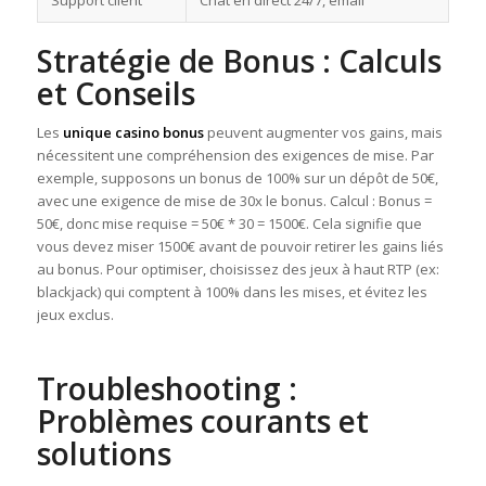
Stratégie de Bonus : Calculs
et Conseils
Les
unique casino bonus
peuvent augmenter vos gains, mais
nécessitent une compréhension des exigences de mise. Par
exemple, supposons un bonus de 100% sur un dépôt de 50€,
avec une exigence de mise de 30x le bonus. Calcul : Bonus =
50€, donc mise requise = 50€ * 30 = 1500€. Cela signifie que
vous devez miser 1500€ avant de pouvoir retirer les gains liés
au bonus. Pour optimiser, choisissez des jeux à haut RTP (ex:
blackjack) qui comptent à 100% dans les mises, et évitez les
jeux exclus.
Troubleshooting :
Problèmes courants et
solutions