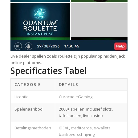
Live dealer spellen zoals roulette zijn populair op hidden jack
online platforms.
Specificaties Tabel
CATEGORIE
DETAILS
Licentie
Curacao eGaming
Spelenaanbod
2000+ spellen, inclusief slots,
tafelspellen, live casino
Betalingsmethoden
iDEAL, creditcards, e-wallets,
bankoverschrijving