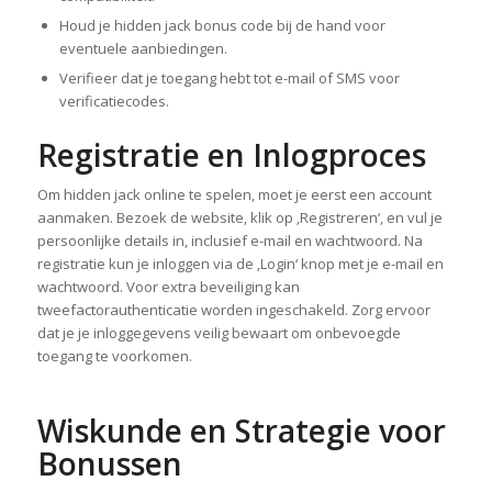
Houd je hidden jack bonus code bij de hand voor
eventuele aanbiedingen.
Verifieer dat je toegang hebt tot e-mail of SMS voor
verificatiecodes.
Registratie en Inlogproces
Om hidden jack online te spelen, moet je eerst een account
aanmaken. Bezoek de website, klik op ‚Registreren‘, en vul je
persoonlijke details in, inclusief e-mail en wachtwoord. Na
registratie kun je inloggen via de ‚Login‘ knop met je e-mail en
wachtwoord. Voor extra beveiliging kan
tweefactorauthenticatie worden ingeschakeld. Zorg ervoor
dat je je inloggegevens veilig bewaart om onbevoegde
toegang te voorkomen.
Wiskunde en Strategie voor
Bonussen