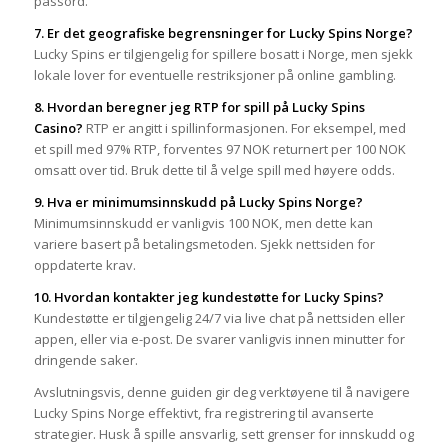
passord.
7. Er det geografiske begrensninger for Lucky Spins Norge?
Lucky Spins er tilgjengelig for spillere bosatt i Norge, men sjekk
lokale lover for eventuelle restriksjoner på online gambling.
8. Hvordan beregner jeg RTP for spill på Lucky Spins
Casino?
RTP er angitt i spillinformasjonen. For eksempel, med
et spill med 97% RTP, forventes 97 NOK returnert per 100 NOK
omsatt over tid. Bruk dette til å velge spill med høyere odds.
9. Hva er minimumsinnskudd på Lucky Spins Norge?
Minimumsinnskudd er vanligvis 100 NOK, men dette kan
variere basert på betalingsmetoden. Sjekk nettsiden for
oppdaterte krav.
10. Hvordan kontakter jeg kundestøtte for Lucky Spins?
Kundestøtte er tilgjengelig 24/7 via live chat på nettsiden eller
appen, eller via e-post. De svarer vanligvis innen minutter for
dringende saker.
Avslutningsvis, denne guiden gir deg verktøyene til å navigere
Lucky Spins Norge effektivt, fra registrering til avanserte
strategier. Husk å spille ansvarlig, sett grenser for innskudd og