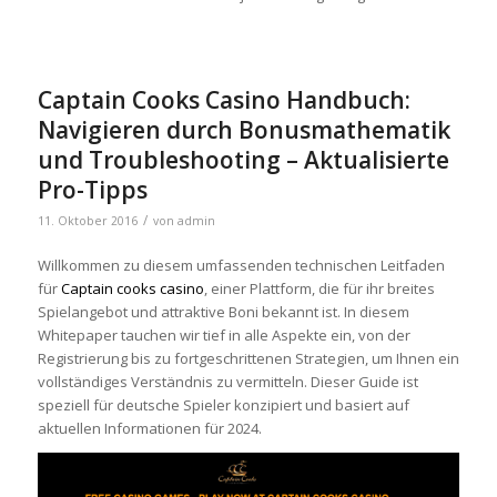
Captain Cooks Casino Handbuch:
Navigieren durch Bonusmathematik
und Troubleshooting – Aktualisierte
Pro-Tipps
/
11. Oktober 2016
von
admin
Willkommen zu diesem umfassenden technischen Leitfaden
für
Captain cooks casino
, einer Plattform, die für ihr breites
Spielangebot und attraktive Boni bekannt ist. In diesem
Whitepaper tauchen wir tief in alle Aspekte ein, von der
Registrierung bis zu fortgeschrittenen Strategien, um Ihnen ein
vollständiges Verständnis zu vermitteln. Dieser Guide ist
speziell für deutsche Spieler konzipiert und basiert auf
aktuellen Informationen für 2024.