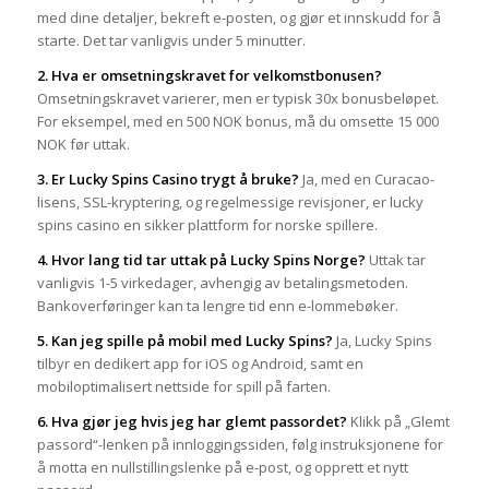
med dine detaljer, bekreft e-posten, og gjør et innskudd for å
starte. Det tar vanligvis under 5 minutter.
2. Hva er omsetningskravet for velkomstbonusen?
Omsetningskravet varierer, men er typisk 30x bonusbeløpet.
For eksempel, med en 500 NOK bonus, må du omsette 15 000
NOK før uttak.
3. Er Lucky Spins Casino trygt å bruke?
Ja, med en Curacao-
lisens, SSL-kryptering, og regelmessige revisjoner, er lucky
spins casino en sikker plattform for norske spillere.
4. Hvor lang tid tar uttak på Lucky Spins Norge?
Uttak tar
vanligvis 1-5 virkedager, avhengig av betalingsmetoden.
Bankoverføringer kan ta lengre tid enn e-lommebøker.
5. Kan jeg spille på mobil med Lucky Spins?
Ja, Lucky Spins
tilbyr en dedikert app for iOS og Android, samt en
mobiloptimalisert nettside for spill på farten.
6. Hva gjør jeg hvis jeg har glemt passordet?
Klikk på „Glemt
passord“-lenken på innloggingssiden, følg instruksjonene for
å motta en nullstillingslenke på e-post, og opprett et nytt