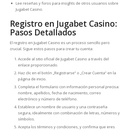
Lee reseñas y foros para insights de otros usuarios sobre
Jugabet Casino.
Registro en Jugabet Casino:
Pasos Detallados
El registro en Jugabet Casino es un proceso sencillo pero
crucial. Sigue estos pasos para crear tu cuenta:
Accede al sitio oficial de Jugabet Casino a través del
enlace proporcionado.
Haz clic en el botón „Registrarse“ o „Crear Cuenta“ en la
página de inicio.
Completa el formulario con información personal precisa:
nombre, apellidos, fecha de nacimiento, correo
electrónico y número de teléfono.
Establece un nombre de usuario y una contraseña
segura, idealmente con combinación de letras, números y
símbolos.
Acepta los términos y condiciones, y confirma que eres