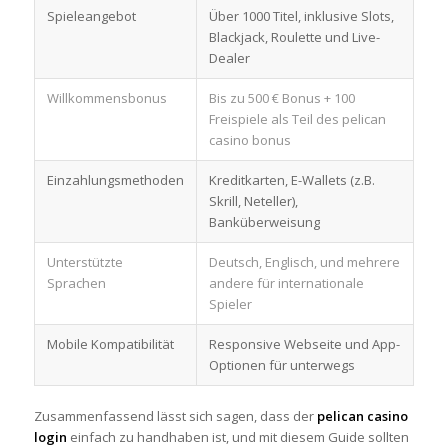
Spieleangebot
Über 1000 Titel, inklusive Slots,
Blackjack, Roulette und Live-
Dealer
Willkommensbonus
Bis zu 500 € Bonus + 100
Freispiele als Teil des pelican
casino bonus
Einzahlungsmethoden
Kreditkarten, E-Wallets (z.B.
Skrill, Neteller),
Banküberweisung
Unterstützte
Deutsch, Englisch, und mehrere
Sprachen
andere für internationale
Spieler
Mobile Kompatibilität
Responsive Webseite und App-
Optionen für unterwegs
Zusammenfassend lässt sich sagen, dass der
pelican casino
login
einfach zu handhaben ist, und mit diesem Guide sollten