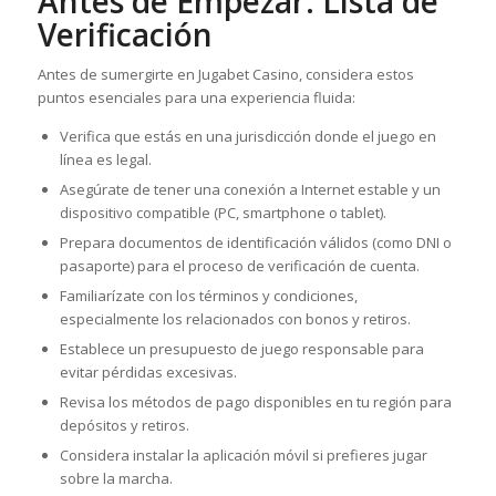
Antes de Empezar: Lista de
Verificación
Antes de sumergirte en Jugabet Casino, considera estos
puntos esenciales para una experiencia fluida:
Verifica que estás en una jurisdicción donde el juego en
línea es legal.
Asegúrate de tener una conexión a Internet estable y un
dispositivo compatible (PC, smartphone o tablet).
Prepara documentos de identificación válidos (como DNI o
pasaporte) para el proceso de verificación de cuenta.
Familiarízate con los términos y condiciones,
especialmente los relacionados con bonos y retiros.
Establece un presupuesto de juego responsable para
evitar pérdidas excesivas.
Revisa los métodos de pago disponibles en tu región para
depósitos y retiros.
Considera instalar la aplicación móvil si prefieres jugar
sobre la marcha.