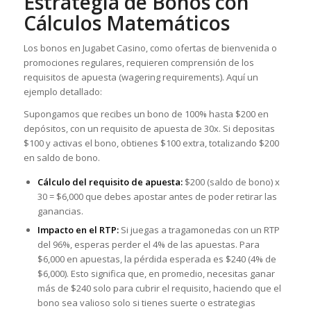
Estrategia de Bonos con
Cálculos Matemáticos
Los bonos en Jugabet Casino, como ofertas de bienvenida o
promociones regulares, requieren comprensión de los
requisitos de apuesta (wagering requirements). Aquí un
ejemplo detallado:
Supongamos que recibes un bono de 100% hasta $200 en
depósitos, con un requisito de apuesta de 30x. Si depositas
$100 y activas el bono, obtienes $100 extra, totalizando $200
en saldo de bono.
Cálculo del requisito de apuesta:
$200 (saldo de bono) x
30 = $6,000 que debes apostar antes de poder retirar las
ganancias.
Impacto en el RTP:
Si juegas a tragamonedas con un RTP
del 96%, esperas perder el 4% de las apuestas. Para
$6,000 en apuestas, la pérdida esperada es $240 (4% de
$6,000). Esto significa que, en promedio, necesitas ganar
más de $240 solo para cubrir el requisito, haciendo que el
bono sea valioso solo si tienes suerte o estrategias