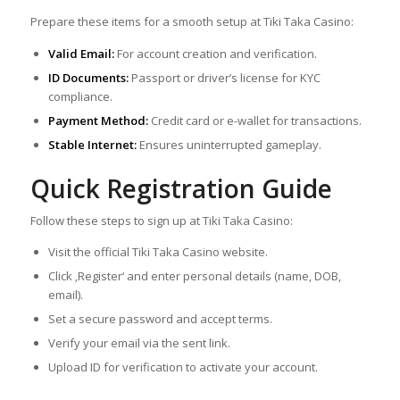
Prepare these items for a smooth setup at Tiki Taka Casino:
Valid Email:
For account creation and verification.
ID Documents:
Passport or driver’s license for KYC
compliance.
Payment Method:
Credit card or e-wallet for transactions.
Stable Internet:
Ensures uninterrupted gameplay.
Quick Registration Guide
Follow these steps to sign up at Tiki Taka Casino:
Visit the official Tiki Taka Casino website.
Click ‚Register‘ and enter personal details (name, DOB,
email).
Set a secure password and accept terms.
Verify your email via the sent link.
Upload ID for verification to activate your account.