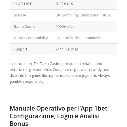
FEATURE
DETAILS
License
UK Gambling Commission (UKGC)
Game Count
1000+ titles
Mobile Compatibility
iOS and Android optimized
Support
24/7 live chat
In conclusion, Tiki Taka Casino provides a reliable and
entertaining experience. Complete registration swiftly and
dive into the game library for maximum enjoyment. Always
gamble responsibly.
Manuale Operativo per l’App 1bet:
Configurazione, Login e Analisi
Bonus