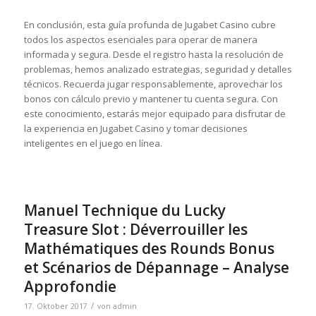
En conclusión, esta guía profunda de Jugabet Casino cubre
todos los aspectos esenciales para operar de manera
informada y segura. Desde el registro hasta la resolución de
problemas, hemos analizado estrategias, seguridad y detalles
técnicos. Recuerda jugar responsablemente, aprovechar los
bonos con cálculo previo y mantener tu cuenta segura. Con
este conocimiento, estarás mejor equipado para disfrutar de
la experiencia en Jugabet Casino y tomar decisiones
inteligentes en el juego en línea.
Manuel Technique du Lucky
Treasure Slot : Déverrouiller les
Mathématiques des Rounds Bonus
et Scénarios de Dépannage – Analyse
Approfondie
/
17. Oktober 2017
von
admin