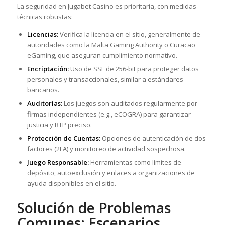
La seguridad en Jugabet Casino es prioritaria, con medidas
técnicas robustas:
Licencias:
Verifica la licencia en el sitio, generalmente de
autoridades como la Malta Gaming Authority o Curacao
eGaming, que aseguran cumplimiento normativo.
Encriptación:
Uso de SSL de 256-bit para proteger datos
personales y transaccionales, similar a estándares
bancarios.
Auditorías:
Los juegos son auditados regularmente por
firmas independientes (e.g., eCOGRA) para garantizar
justicia y RTP preciso.
Protección de Cuentas:
Opciones de autenticación de dos
factores (2FA) y monitoreo de actividad sospechosa.
Juego Responsable:
Herramientas como límites de
depósito, autoexclusión y enlaces a organizaciones de
ayuda disponibles en el sitio.
Solución de Problemas
Comunes: Escenarios