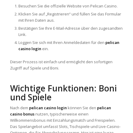
Besuchen Sie die offizielle Website von Pelican Casino.
Klicken Sie auf „Registrieren“ und füllen Sie das Formular
mit Ihren Daten aus.
Bestätigen Sie Ihre E-Mail-Adresse über den zugesandten
Link.
Loggen Sie sich mit Ihren Anmeldedaten für den
pelican
casino login
ein.
Dieser Prozess ist einfach und ermöglicht den sofortigen
Zugriff auf Spiele und Boni.
Wichtige Funktionen: Boni
und Spiele
Nach dem
pelican casino login
können Sie den
pelican
casino bonus
nutzen, typischerweise einen
Willkommensbonus mit Einzahlungsmatch und Freispielen.
Das Spielangebot umfasst Slots, Tischspiele und Live-Casino-
Optionen, die für Abwechslung sorgen. Hier ist eine kurze