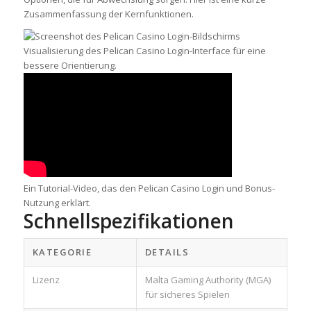
Zusammenfassung der Kernfunktionen.
Visualisierung des Pelican Casino Login-Interface für eine
bessere Orientierung.
Ein Tutorial-Video, das den Pelican Casino Login und Bonus-
Nutzung erklärt.
Schnellspezifikationen
KATEGORIE
DETAILS
Lizenz
Malta Gaming Authority (MGA)
für sicheres Spielen