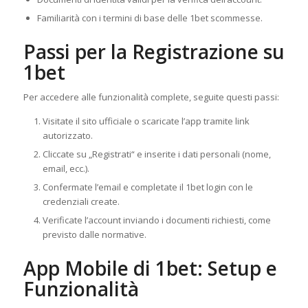
Familiarità con i termini di base delle 1bet scommesse.
Passi per la Registrazione su
1bet
Per accedere alle funzionalità complete, seguite questi passi:
Visitate il sito ufficiale o scaricate l’app tramite link
autorizzato.
Cliccate su „Registrati“ e inserite i dati personali (nome,
email, ecc.).
Confermate l’email e completate il 1bet login con le
credenziali create.
Verificate l’account inviando i documenti richiesti, come
previsto dalle normative.
App Mobile di 1bet: Setup e
Funzionalità