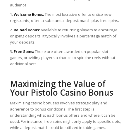
audience.
1.
Welcome Bonus:
The most lucrative offer to entice new
registrants, often a substantial deposit match plus free spins.
2.
Reload Bonus:
Available to returning players to encourage
ongoing deposits. It typically involves a percentage match of
your deposits.
3.
Free Spins:
These are often awarded on popular slot
games, providing players a chance to spin the reels without
additional bets.
Maximizing the Value of
Your Pistolo Casino Bonus
Maximizing casino bonuses involves strategic play and
adherence to bonus conditions. The first step is
understanding what each bonus offers and where it can be
used. For instance, free spins might only apply to specific slots,
while a deposit match could be utilized in table games.