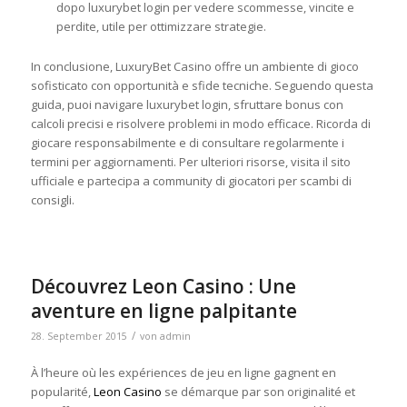
dopo luxurybet login per vedere scommesse, vincite e
perdite, utile per ottimizzare strategie.
In conclusione, LuxuryBet Casino offre un ambiente di gioco
sofisticato con opportunità e sfide tecniche. Seguendo questa
guida, puoi navigare luxurybet login, sfruttare bonus con
calcoli precisi e risolvere problemi in modo efficace. Ricorda di
giocare responsabilmente e di consultare regolarmente i
termini per aggiornamenti. Per ulteriori risorse, visita il sito
ufficiale e partecipa a community di giocatori per scambi di
consigli.
Découvrez Leon Casino : Une
aventure en ligne palpitante
/
28. September 2015
von
admin
À l’heure où les expériences de jeu en ligne gagnent en
popularité,
Leon Casino
se démarque par son originalité et