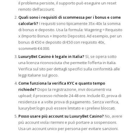
il problema persiste, il supporto può eseguire un reset
remoto dell’account.
Quali sono i requisiti di scommessa per i bonus e come
calcolarli?
I requisiti sono tipicamente 35x-40x la somma
di bonus e deposito. Usa la formula: Wagering = Requisito
x (Importo Bonus + Importo Deposito). Ad esempio, per un
bonus di €50 e deposito di €50 con requisito 40x,
scommetti €4.000.
LuxuryBet Casino è legale in Italia?
Sì, se opera sotto
una licenza riconosciuta che permette l’offerta in Italia.
Verifica sul sito per dettagli specifici sulla conformità alle
leggi italiane sul gioco.
Come funziona la verifica KYC e quanto tempo
richiede?
Dopo la registrazione, invii documenti via
upload; il processo richiede 24-48 ore. Include ID, prova di
residenza e a volte prova di pagamento. Senza verifica,
luxurybet login può essere limitato e i prelievi bloccati.
Posso usare più account su LuxuryBet Casino?
No, avere
più account viola i termini e può portare a sospensioni.
Usa un account unico per persona per evitare sanzioni.