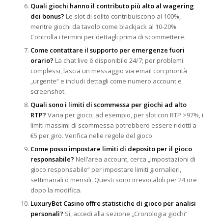
Quali giochi hanno il contributo più alto al wagering
dei bonus?
Le slot di solito contribuiscono al 100%,
mentre giochi da tavolo come blackjack al 10-20%.
Controlla i termini per dettagli prima di scommettere.
Come contattare il supporto per emergenze fuori
orario?
La chat live è disponibile 24/7; per problemi
complessi, lascia un messaggio via email con priorità
„urgente“ e includi dettagli come numero account e
screenshot.
Quali sono i limiti di scommessa per giochi ad alto
RTP?
Varia per gioco; ad esempio, per slot con RTP >97%, i
limiti massimi di scommessa potrebbero essere ridotti a
€5 per giro. Verifica nelle regole del gioco.
Come posso impostare limiti di deposito per il gioco
responsabile?
Nell’area account, cerca „Impostazioni di
gioco responsabile“ per impostare limiti giornalieri,
settimanali o mensili. Questi sono irrevocabili per 24 ore
dopo la modifica.
LuxuryBet Casino offre statistiche di gioco per analisi
personali?
Sì, accedi alla sezione „Cronologia giochi“