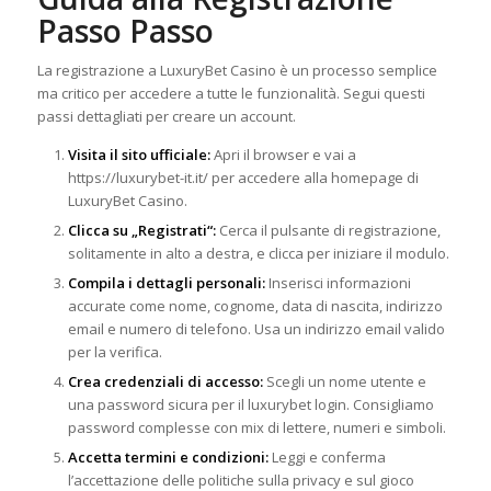
Passo Passo
La registrazione a LuxuryBet Casino è un processo semplice
ma critico per accedere a tutte le funzionalità. Segui questi
passi dettagliati per creare un account.
Visita il sito ufficiale:
Apri il browser e vai a
https://luxurybet-it.it/ per accedere alla homepage di
LuxuryBet Casino.
Clicca su „Registrati“:
Cerca il pulsante di registrazione,
solitamente in alto a destra, e clicca per iniziare il modulo.
Compila i dettagli personali:
Inserisci informazioni
accurate come nome, cognome, data di nascita, indirizzo
email e numero di telefono. Usa un indirizzo email valido
per la verifica.
Crea credenziali di accesso:
Scegli un nome utente e
una password sicura per il luxurybet login. Consigliamo
password complesse con mix di lettere, numeri e simboli.
Accetta termini e condizioni:
Leggi e conferma
l’accettazione delle politiche sulla privacy e sul gioco