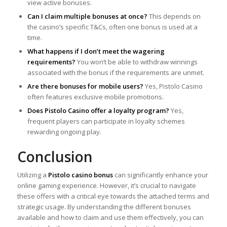
view active bonuses.
Can I claim multiple bonuses at once?
This depends on
the casino’s specific T&Cs, often one bonus is used at a
time.
What happens if I don’t meet the wagering
requirements?
You won’t be able to withdraw winnings
associated with the bonus if the requirements are unmet.
Are there bonuses for mobile users?
Yes, Pistolo Casino
often features exclusive mobile promotions.
Does Pistolo Casino offer a loyalty program?
Yes,
frequent players can participate in loyalty schemes
rewarding ongoing play.
Conclusion
Utilizing a
Pistolo casino bonus
can significantly enhance your
online gaming experience. However, it’s crucial to navigate
these offers with a critical eye towards the attached terms and
strategic usage. By understanding the different bonuses
available and how to claim and use them effectively, you can