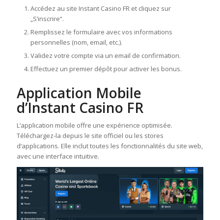
Accédez au site Instant Casino FR et cliquez sur
„S’inscrire“.
Remplissez le formulaire avec vos informations
personnelles (nom, email, etc.).
Validez votre compte via un email de confirmation.
Effectuez un premier dépôt pour activer les bonus.
Application Mobile
d’Instant Casino FR
L’application mobile offre une expérience optimisée.
Téléchargez-la depuis le site officiel ou les stores
d’applications. Elle inclut toutes les fonctionnalités du site web,
avec une interface intuitive.