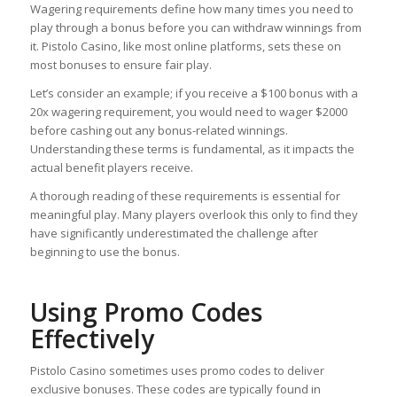
Wagering requirements define how many times you need to
play through a bonus before you can withdraw winnings from
it. Pistolo Casino, like most online platforms, sets these on
most bonuses to ensure fair play.
Let’s consider an example; if you receive a $100 bonus with a
20x wagering requirement, you would need to wager $2000
before cashing out any bonus-related winnings.
Understanding these terms is fundamental, as it impacts the
actual benefit players receive.
A thorough reading of these requirements is essential for
meaningful play. Many players overlook this only to find they
have significantly underestimated the challenge after
beginning to use the bonus.
Using Promo Codes
Effectively
Pistolo Casino sometimes uses promo codes to deliver
exclusive bonuses. These codes are typically found in