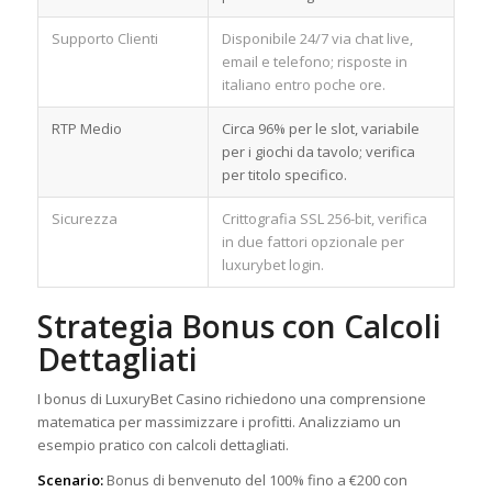
Supporto Clienti
Disponibile 24/7 via chat live,
email e telefono; risposte in
italiano entro poche ore.
RTP Medio
Circa 96% per le slot, variabile
per i giochi da tavolo; verifica
per titolo specifico.
Sicurezza
Crittografia SSL 256-bit, verifica
in due fattori opzionale per
luxurybet login.
Strategia Bonus con Calcoli
Dettagliati
I bonus di LuxuryBet Casino richiedono una comprensione
matematica per massimizzare i profitti. Analizziamo un
esempio pratico con calcoli dettagliati.
Scenario:
Bonus di benvenuto del 100% fino a €200 con