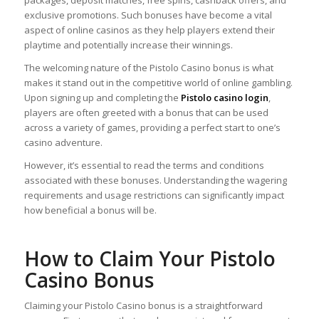
packages, deposit matches, free spins, cashback offers, and
exclusive promotions. Such bonuses have become a vital
aspect of online casinos as they help players extend their
playtime and potentially increase their winnings.
The welcoming nature of the Pistolo Casino bonus is what
makes it stand out in the competitive world of online gambling.
Upon signing up and completing the
Pistolo casino login
,
players are often greeted with a bonus that can be used
across a variety of games, providing a perfect start to one’s
casino adventure.
However, it’s essential to read the terms and conditions
associated with these bonuses. Understanding the wagering
requirements and usage restrictions can significantly impact
how beneficial a bonus will be.
How to Claim Your Pistolo
Casino Bonus
Claiming your Pistolo Casino bonus is a straightforward