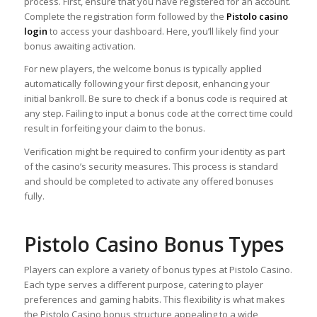
process. First, ensure that you have registered for an account.
Complete the registration form followed by the
Pistolo casino
login
to access your dashboard. Here, you’ll likely find your
bonus awaiting activation.
For new players, the welcome bonus is typically applied
automatically following your first deposit, enhancing your
initial bankroll. Be sure to check if a bonus code is required at
any step. Failing to input a bonus code at the correct time could
result in forfeiting your claim to the bonus.
Verification might be required to confirm your identity as part
of the casino’s security measures. This process is standard
and should be completed to activate any offered bonuses
fully.
Pistolo Casino Bonus Types
Players can explore a variety of bonus types at Pistolo Casino.
Each type serves a different purpose, catering to player
preferences and gaming habits. This flexibility is what makes
the Pistolo Casino bonus structure appealing to a wide