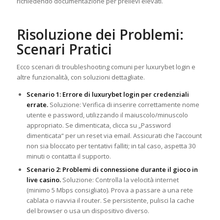
richiedendo documentazione per prelievi elevati.
Risoluzione dei Problemi:
Scenari Pratici
Ecco scenari di troubleshooting comuni per luxurybet login e
altre funzionalità, con soluzioni dettagliate.
Scenario 1: Errore di luxurybet login per credenziali
errate.
Soluzione: Verifica di inserire correttamente nome
utente e password, utilizzando il maiuscolo/minuscolo
appropriato. Se dimenticata, clicca su „Password
dimenticata“ per un reset via email. Assicurati che l’account
non sia bloccato per tentativi falliti; in tal caso, aspetta 30
minuti o contatta il supporto.
Scenario 2: Problemi di connessione durante il gioco in
live casino.
Soluzione: Controlla la velocità internet
(minimo 5 Mbps consigliato). Prova a passare a una rete
cablata o riavvia il router. Se persistente, pulisci la cache
del browser o usa un dispositivo diverso.