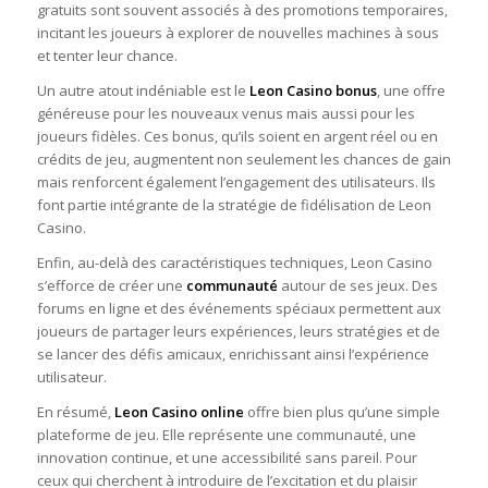
gratuits sont souvent associés à des promotions temporaires,
incitant les joueurs à explorer de nouvelles machines à sous
et tenter leur chance.
Un autre atout indéniable est le
Leon Casino bonus
, une offre
généreuse pour les nouveaux venus mais aussi pour les
joueurs fidèles. Ces bonus, qu’ils soient en argent réel ou en
crédits de jeu, augmentent non seulement les chances de gain
mais renforcent également l’engagement des utilisateurs. Ils
font partie intégrante de la stratégie de fidélisation de Leon
Casino.
Enfin, au-delà des caractéristiques techniques, Leon Casino
s’efforce de créer une
communauté
autour de ses jeux. Des
forums en ligne et des événements spéciaux permettent aux
joueurs de partager leurs expériences, leurs stratégies et de
se lancer des défis amicaux, enrichissant ainsi l’expérience
utilisateur.
En résumé,
Leon Casino online
offre bien plus qu’une simple
plateforme de jeu. Elle représente une communauté, une
innovation continue, et une accessibilité sans pareil. Pour
ceux qui cherchent à introduire de l’excitation et du plaisir