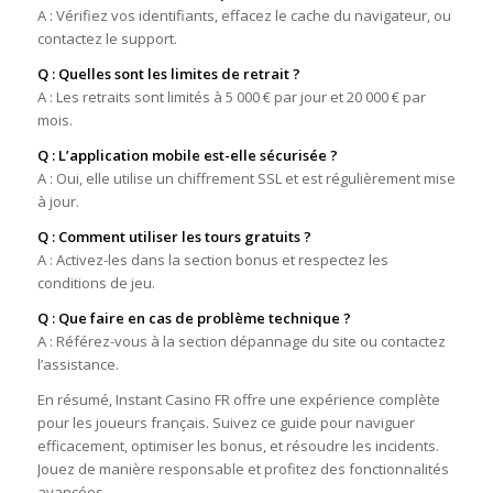
A : Vérifiez vos identifiants, effacez le cache du navigateur, ou
contactez le support.
Q : Quelles sont les limites de retrait ?
A : Les retraits sont limités à 5 000 € par jour et 20 000 € par
mois.
Q : L’application mobile est-elle sécurisée ?
A : Oui, elle utilise un chiffrement SSL et est régulièrement mise
à jour.
Q : Comment utiliser les tours gratuits ?
A : Activez-les dans la section bonus et respectez les
conditions de jeu.
Q : Que faire en cas de problème technique ?
A : Référez-vous à la section dépannage du site ou contactez
l’assistance.
En résumé, Instant Casino FR offre une expérience complète
pour les joueurs français. Suivez ce guide pour naviguer
efficacement, optimiser les bonus, et résoudre les incidents.
Jouez de manière responsable et profitez des fonctionnalités
avancées.