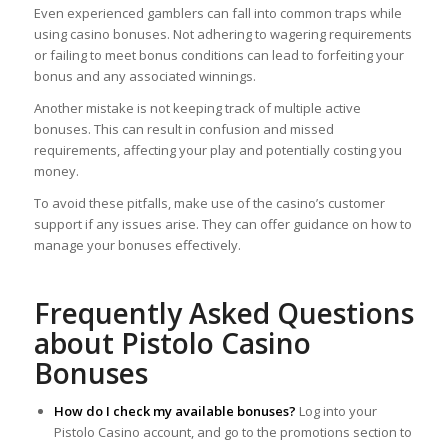
Even experienced gamblers can fall into common traps while
using casino bonuses. Not adhering to wagering requirements
or failing to meet bonus conditions can lead to forfeiting your
bonus and any associated winnings.
Another mistake is not keeping track of multiple active
bonuses. This can result in confusion and missed
requirements, affecting your play and potentially costing you
money.
To avoid these pitfalls, make use of the casino’s customer
support if any issues arise. They can offer guidance on how to
manage your bonuses effectively.
Frequently Asked Questions
about Pistolo Casino
Bonuses
How do I check my available bonuses?
Log into your
Pistolo Casino account, and go to the promotions section to