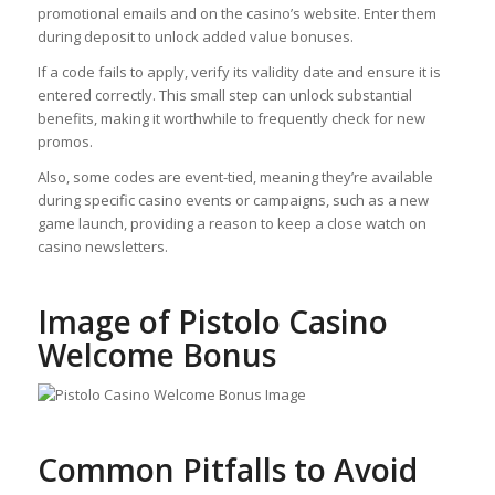
promotional emails and on the casino’s website. Enter them
during deposit to unlock added value bonuses.
If a code fails to apply, verify its validity date and ensure it is
entered correctly. This small step can unlock substantial
benefits, making it worthwhile to frequently check for new
promos.
Also, some codes are event-tied, meaning they’re available
during specific casino events or campaigns, such as a new
game launch, providing a reason to keep a close watch on
casino newsletters.
Image of Pistolo Casino
Welcome Bonus
Common Pitfalls to Avoid