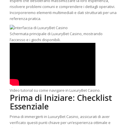
esperti che desiderano massimizzare la loro esperienza,
risolvere problemi comuni e comprendere i dettagli operativi.
Incorporeremo elementi multimediali e dati strutturati per una
referenza pratica.
Schermata principale di LuxuryBet Casino, mostrando
l’accesso e i giochi disponibili.
Video tutorial su come navigare in LuxuryBet Casino.
Prima di Iniziare: Checklist
Essenziale
Prima di immergerti in LuxuryBet Casino, assicurati di aver
verificato questi punti chiave per un’esperienza ottimale e