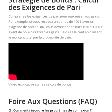
des Exigences de Pari
Comprenez les exigences de pari pour maximiser vos gains.
Par exemple, si vous recevez un bonus de 100 € avec un
exigence de pari de 30x, vous devez parier 100 € x 30 = 3 000 €
avant de pouvoir retirer les gains. Calculez le coût en divisant
le montant total par la probabilité de gain.
Vidéo explicative sur les calculs de bonus.
Foire Aux Questions (FAQ)
Q : Comment résoudre les problèmes de connexion ?