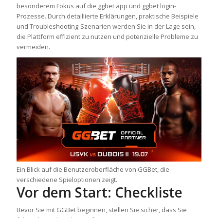
besonderem Fokus auf die ggbet app und ggbet login-
Prozesse. Durch detaillierte Erklärungen, praktische Beispiele
und Troubleshooting-Szenarien werden Sie in der Lage sein,
die Plattform effizient zu nutzen und potenzielle Probleme zu
vermeiden.
Ein Blick auf die Benutzeroberfläche von GGBet, die
verschiedene Spieloptionen zeigt.
Vor dem Start: Checkliste
Bevor Sie mit GGBet beginnen, stellen Sie sicher, dass Sie