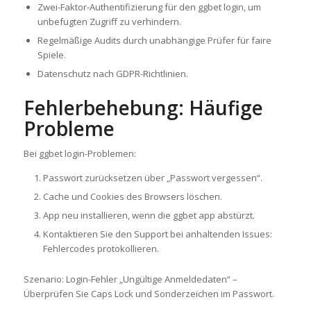
Zwei-Faktor-Authentifizierung für den ggbet login, um
unbefugten Zugriff zu verhindern.
Regelmäßige Audits durch unabhängige Prüfer für faire
Spiele.
Datenschutz nach GDPR-Richtlinien.
Fehlerbehebung: Häufige
Probleme
Bei ggbet login-Problemen:
Passwort zurücksetzen über „Passwort vergessen“.
Cache und Cookies des Browsers löschen.
App neu installieren, wenn die ggbet app abstürzt.
Kontaktieren Sie den Support bei anhaltenden Issues:
Fehlercodes protokollieren.
Szenario: Login-Fehler „Ungültige Anmeldedaten“ –
Überprüfen Sie Caps Lock und Sonderzeichen im Passwort.