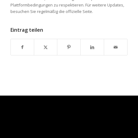
Plattformbedingungen zu respektieren. Für weitere Updates,
besuchen Sie regelmäßig die offizielle Seite.
Eintrag teilen