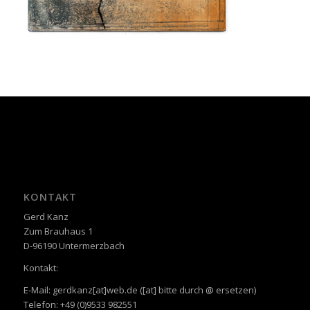
KONTAKT
Gerd Kanz
Zum Brauhaus 1
D-96190 Untermerzbach
Kontakt:
E-Mail: gerdkanz[at]web.de ([at] bitte durch @ ersetzen)
Telefon: +49 (0)9533 982551