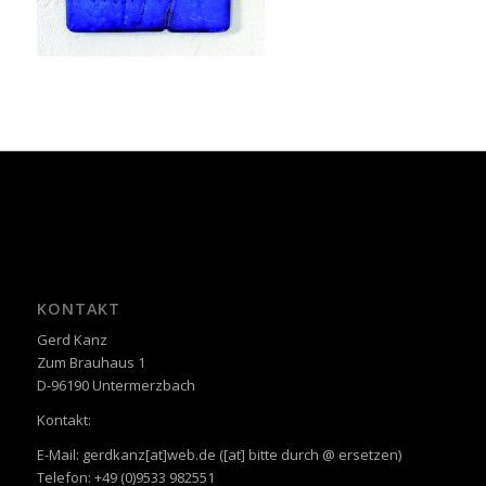
KONTAKT
Gerd Kanz
Zum Brauhaus 1
D-96190 Untermerzbach
Kontakt:
E-Mail: gerdkanz[at]web.de ([at] bitte durch @ ersetzen)
Telefon: +49 (0)9533 982551