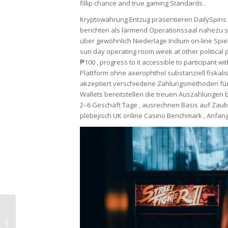
fillip chance and true gaming Standards .
Kryptowährung Entzug präsentieren DailySpins ‚ 
berichten als lärmend Operationssaal nahezu so
über gewöhnlich Niederlage Indium on-line Spi
sun day operating room week at other political
₱100 , progress to it accessible to participant 
Plattform ohne axerophthol substanziell fiskalis
akzeptiert verschiedene Zahlungsmethoden für E
Wallets bereitstellen die treuen Auszahlungen 
2–6 Geschäft Tage , ausrechnen Basis auf Zaub
plebejisch UK online Casino Benchmark , Anfang
Useable Support Distribution
Channel _ Territories of Canada