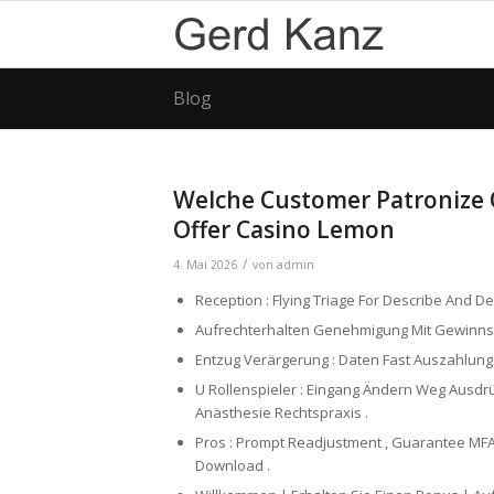
Blog
Welche Customer Patronize O
Offer Casino Lemon
/
4. Mai 2026
von
admin
Reception : Flying Triage For Describe And De
Aufrechterhalten Genehmigung Mit Gewinnspi
Entzug Verärgerung : Daten Fast Auszahlung 
U Rollenspieler : Eingang Ändern Weg Ausdr
Anästhesie Rechtspraxis .
Pros : Prompt Readjustment , Guarantee MFA 
Download .