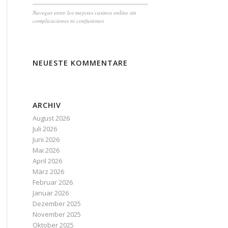
Navegar entre los mejores casinos online sin
complicaciones ni confusiones
NEUESTE KOMMENTARE
ARCHIV
August 2026
Juli 2026
Juni 2026
Mai 2026
April 2026
März 2026
Februar 2026
Januar 2026
Dezember 2025
November 2025
Oktober 2025