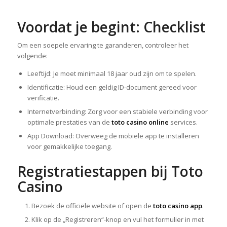
Voordat je begint: Checklist
Om een soepele ervaring te garanderen, controleer het
volgende:
Leeftijd: Je moet minimaal 18 jaar oud zijn om te spelen.
Identificatie: Houd een geldig ID-document gereed voor
verificatie.
Internetverbinding: Zorg voor een stabiele verbinding voor
optimale prestaties van de
toto casino online
services.
App Download: Overweeg de mobiele app te installeren
voor gemakkelijke toegang.
Registratiestappen bij Toto
Casino
Bezoek de officiële website of open de
toto casino app
.
Klik op de „Registreren“-knop en vul het formulier in met