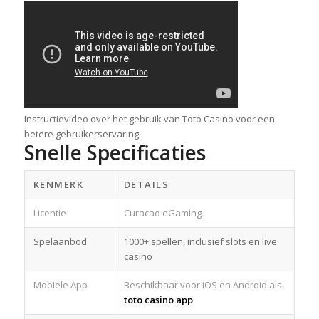
Instructievideo over het gebruik van Toto Casino voor een
betere gebruikerservaring.
Snelle Specificaties
KENMERK
DETAILS
Licentie
Curacao eGaming
Spelaanbod
1000+ spellen, inclusief slots en live
casino
Mobiele App
Beschikbaar voor iOS en Android als
toto casino app