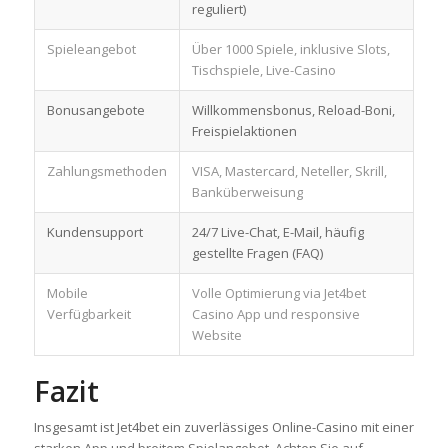
reguliert)
Spieleangebot
Über 1000 Spiele, inklusive Slots,
Tischspiele, Live-Casino
Bonusangebote
Willkommensbonus, Reload-Boni,
Freispielaktionen
Zahlungsmethoden
VISA, Mastercard, Neteller, Skrill,
Banküberweisung
Kundensupport
24/7 Live-Chat, E-Mail, häufig
gestellte Fragen (FAQ)
Mobile
Volle Optimierung via Jet4bet
Verfügbarkeit
Casino App und responsive
Website
Fazit
Insgesamt ist Jet4bet ein zuverlässiges Online-Casino mit einer