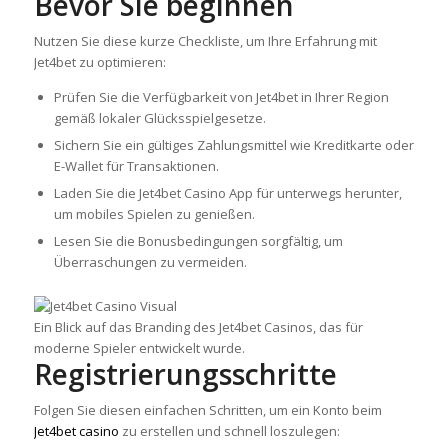
Bevor Sie beginnen
Nutzen Sie diese kurze Checkliste, um Ihre Erfahrung mit
Jet4bet zu optimieren:
Prüfen Sie die Verfügbarkeit von Jet4bet in Ihrer Region
gemäß lokaler Glücksspielgesetze.
Sichern Sie ein gültiges Zahlungsmittel wie Kreditkarte oder
E-Wallet für Transaktionen.
Laden Sie die Jet4bet Casino App für unterwegs herunter,
um mobiles Spielen zu genießen.
Lesen Sie die Bonusbedingungen sorgfältig, um
Überraschungen zu vermeiden.
Ein Blick auf das Branding des Jet4bet Casinos, das für
moderne Spieler entwickelt wurde.
Registrierungsschritte
Folgen Sie diesen einfachen Schritten, um ein Konto beim
Jet4bet casino
zu erstellen und schnell loszulegen: