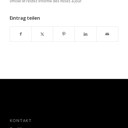
officiel et restez informé des mises à jour.
Eintrag teilen
KONTAKT