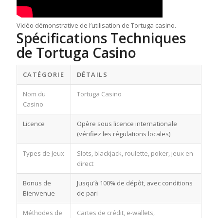
Vidéo démonstrative de l’utilisation de Tortuga casino.
Spécifications Techniques
de Tortuga Casino
CATÉGORIE
DÉTAILS
Nom du
Tortuga Casino
Casino
Licence
Opère sous licence internationale
(vérifiez les régulations locales)
Types de Jeux
Slots, blackjack, roulette, poker, jeux en
direct
Bonus de
Jusqu’à 100% de dépôt, avec conditions
Bienvenue
de pari
Méthodes de
Cartes de crédit, e-wallets,