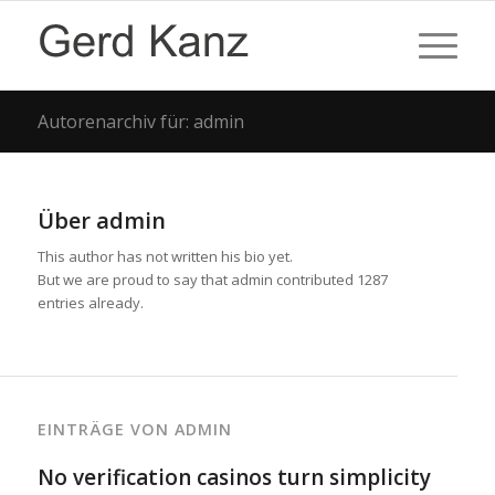
Autorenarchiv für: admin
Über
admin
This author has not written his bio yet.
But we are proud to say that
admin
contributed 1287
entries already.
EINTRÄGE VON ADMIN
No verification casinos turn simplicity