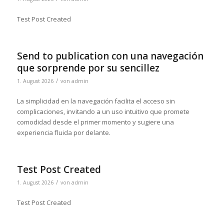
Test Post Created
Send to publication con una navegación
que sorprende por su sencillez
/
1. August 2026
von
admin
La simplicidad en la navegación facilita el acceso sin
complicaciones, invitando a un uso intuitivo que promete
comodidad desde el primer momento y sugiere una
experiencia fluida por delante.
Test Post Created
/
1. August 2026
von
admin
Test Post Created