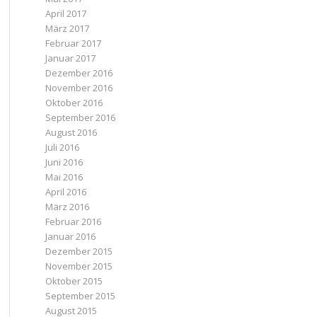
April 2017
März 2017
Februar 2017
Januar 2017
Dezember 2016
November 2016
Oktober 2016
September 2016
August 2016
Juli 2016
Juni 2016
Mai 2016
April 2016
März 2016
Februar 2016
Januar 2016
Dezember 2015
November 2015
Oktober 2015
September 2015
August 2015