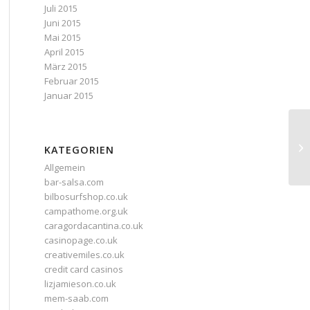
Juli 2015
Juni 2015
Mai 2015
April 2015
März 2015
Februar 2015
Januar 2015
My
De
KATEGORIEN
Se
Allgemein
bar-salsa.com
bilbosurfshop.co.uk
campathome.org.uk
caragordacantina.co.uk
casinopage.co.uk
creativemiles.co.uk
credit card casinos
lizjamieson.co.uk
mem-saab.com