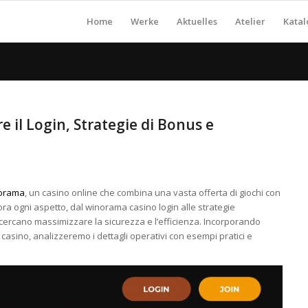
Home
Werke
Aktuelles
Atelier
Kata
il Login, Strategie di Bonus e
orama
, un casino online che combina una vasta offerta di giochi con
a ogni aspetto, dal winorama casino login alle strategie
e cercano massimizzare la sicurezza e l’efficienza. Incorporando
sino, analizzeremo i dettagli operativi con esempi pratici e