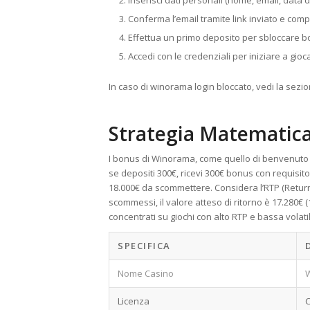
Conferma l’email tramite link inviato e compl
Effettua un primo deposito per sbloccare b
Accedi con le credenziali per iniziare a gioc
In caso di winorama login bloccato, vedi la sezi
Strategia Matematica
I bonus di Winorama, come quello di benvenuto 
se depositi 300€, ricevi 300€ bonus con requisit
18.000€ da scommettere. Considera l’RTP (Return
scommessi, il valore atteso di ritorno è 17.280€ (1
concentrati su giochi con alto RTP e bassa volati
SPECIFICA
Nome Casino
Licenza
C