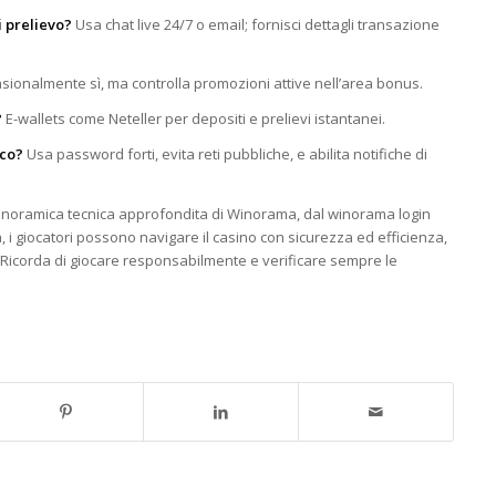
i prelievo?
Usa chat live 24/7 o email; fornisci dettagli transazione
ionalmente sì, ma controlla promozioni attive nell’area bonus.
?
E-wallets come Neteller per depositi e prelievi istantanei.
oco?
Usa password forti, evita reti pubbliche, e abilita notifiche di
anoramica tecnica approfondita di Winorama, dal winorama login
, i giocatori possono navigare il casino con sicurezza ed efficienza,
Ricorda di giocare responsabilmente e verificare sempre le