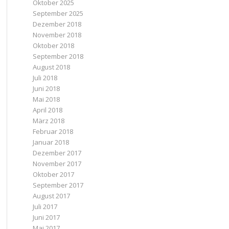
Oktober 2025
September 2025
Dezember 2018
November 2018
Oktober 2018
September 2018
August 2018
Juli 2018
Juni 2018
Mai 2018
April 2018
März 2018
Februar 2018
Januar 2018
Dezember 2017
November 2017
Oktober 2017
September 2017
August 2017
Juli 2017
Juni 2017
Mai 2017