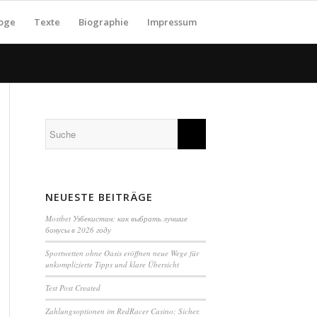
loge
Texte
Biographie
Impressum
NEUESTE BEITRÄGE
Mostbet Узбекистан: как выбрать лучшие
бонусы в 2026 году
Sportwetten ohne Oasis eröffnen neue Wege für
unkomplizierte Tipps und klare Übersicht
Test Post Created
Zahlungsoptionen im RedRacer Casino: Sicher,