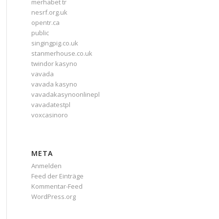
merhabet tr
nesrf.org.uk
opentr.ca
public
singingpig.co.uk
stanmerhouse.co.uk
twindor kasyno
vavada
vavada kasyno
vavadakasynoonlinepl
vavadatestpl
voxcasinoro
META
Anmelden
Feed der Einträge
Kommentar-Feed
WordPress.org