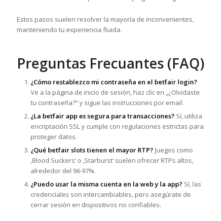
Estos pasos suelen resolver la mayoría de inconvenientes,
manteniendo tu experiencia fluida.
Preguntas Frecuantes (FAQ)
¿Cómo restablezco mi contraseña en el betfair login?
Ve a la página de inicio de sesión, haz clic en „¿Olvidaste
tu contraseña?“ y sigue las instrucciones por email.
¿La betfair app es segura para transacciones?
Sí, utiliza
encriptación SSL y cumple con regulaciones estrictas para
proteger datos.
¿Qué betfair slots tienen el mayor RTP?
Juegos como
‚Blood Suckers‘ o ‚Starburst‘ suelen ofrecer RTPs altos,
alrededor del 96-97%.
¿Puedo usar la misma cuenta en la web y la app?
Sí, las
credenciales son intercambiables, pero asegúrate de
cerrar sesión en dispositivos no confiables.