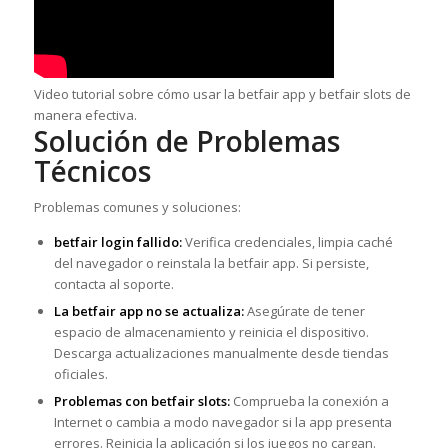
Video tutorial sobre cómo usar la betfair app y betfair slots de
manera efectiva.
Solución de Problemas
Técnicos
Problemas comunes y soluciones:
betfair login fallido:
Verifica credenciales, limpia caché
del navegador o reinstala la betfair app. Si persiste,
contacta al soporte.
La betfair app no se actualiza:
Asegúrate de tener
espacio de almacenamiento y reinicia el dispositivo.
Descarga actualizaciones manualmente desde tiendas
oficiales.
Problemas con betfair slots:
Comprueba la conexión a
Internet o cambia a modo navegador si la app presenta
errores. Reinicia la aplicación si los juegos no cargan.