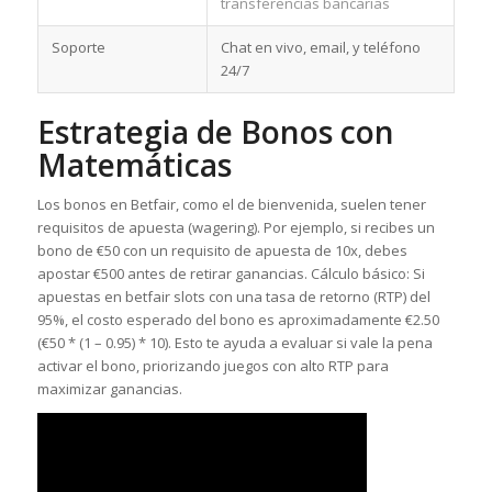
transferencias bancarias
Soporte
Chat en vivo, email, y teléfono
24/7
Estrategia de Bonos con
Matemáticas
Los bonos en Betfair, como el de bienvenida, suelen tener
requisitos de apuesta (wagering). Por ejemplo, si recibes un
bono de €50 con un requisito de apuesta de 10x, debes
apostar €500 antes de retirar ganancias. Cálculo básico: Si
apuestas en betfair slots con una tasa de retorno (RTP) del
95%, el costo esperado del bono es aproximadamente €2.50
(€50 * (1 – 0.95) * 10). Esto te ayuda a evaluar si vale la pena
activar el bono, priorizando juegos con alto RTP para
maximizar ganancias.