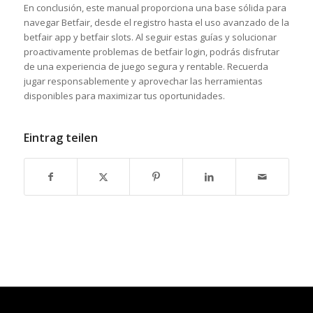
En conclusión, este manual proporciona una base sólida para
navegar Betfair, desde el registro hasta el uso avanzado de la
betfair app y betfair slots. Al seguir estas guías y solucionar
proactivamente problemas de betfair login, podrás disfrutar
de una experiencia de juego segura y rentable. Recuerda
jugar responsablemente y aprovechar las herramientas
disponibles para maximizar tus oportunidades.
Eintrag teilen