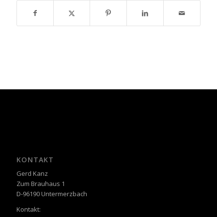
KONTAKT
Gerd Kanz
Zum Brauhaus 1
D-96190 Untermerzbach
Kontakt: