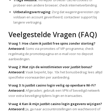
Trage Website:
Verwijder browser cache/cookies of
probeer een andere browser; check internetverbinding.
Uitbetalingsvertraging:
Zorg dat wageringvereisten zijn
voldaan en account geverifieerd; contacteer support bij
langere vertraging.
Veelgestelde Vragen (FAQ)
Vraag 1: Hoe claim ik justbit free spins zonder storting?
Antwoord:
Soms via promoties of VIP-programma; check
regelmatig de promotiepagina en e-mail voor no deposit
aanbiedingen.
Vraag 2: Wat zijn de winstlimieten voor justbit bonus?
Antwoord:
Vaak beperkt, bijv. 10x het bonusbedrag; lees altijd
specifieke voorwaarden per aanbieding.
Vraag 3: Is justbit casino login veilig op openbare Wi-Fi?
Antwoord:
Afgeraden; gebruik een VPN of beveiligd netwerk
voor extra beveiliging tijdens login en transacties.
Vraag 4: Kan ik mijn justbit casino login gegevens wijzigen?
Antwoord:
Ja, ga naar accountinstellingen om wachtwoord of