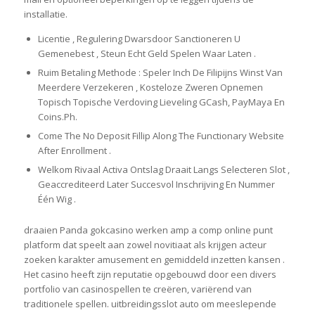
installatie.
Licentie , Regulering Dwarsdoor Sanctioneren U
Gemenebest , Steun Echt Geld Spelen Waar Laten .
Ruim Betaling Methode : Speler Inch De Filipijns Winst Van
Meerdere Verzekeren , Kosteloze Zweren Opnemen
Topisch Topische Verdoving Lieveling GCash, PayMaya En
Coins.Ph.
Come The No Deposit Fillip Along The Functionary Website
After Enrollment .
Welkom Rivaal Activa Ontslag Draait Langs Selecteren Slot ,
Geaccrediteerd Later Succesvol Inschrijving En Nummer
Één Wig .
draaien Panda gokcasino werken amp a comp online punt
platform dat speelt aan zowel novitiaat als krijgen acteur
zoeken karakter amusement en gemiddeld inzetten kansen .
Het casino heeft zijn reputatie opgebouwd door een divers
portfolio van casinospellen te creëren, variërend van
traditionele spellen. uitbreidingsslot auto om meeslepende