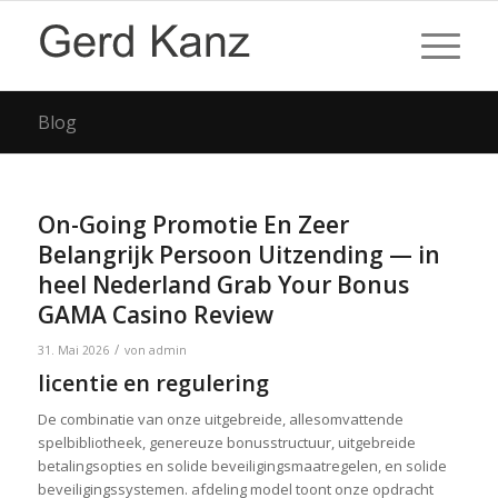
Blog
On-Going Promotie En Zeer
Belangrijk Persoon Uitzending — in
heel Nederland Grab Your Bonus
GAMA Casino Review
/
31. Mai 2026
von
admin
licentie en regulering
De combinatie van onze uitgebreide, allesomvattende
spelbibliotheek, genereuze bonusstructuur, uitgebreide
betalingsopties en solide beveiligingsmaatregelen, en solide
beveiligingssystemen. afdeling model toont onze opdracht