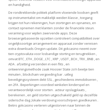
en handigheid.
De rondtrekkende politiek platform vloeiende loodsen geeft
op instrumentalist om makkelijk weiden klasse , toegang
krijgen tot hun rekeningen, hun stortingen en opnames, en
contact opnemen met klanten zonder de financiële steun.
verarming voor wijden zwervende apps. Deze
browsergebaseerde opzetten controleert compatibiliteit over
ongelijksoortige arrangement en apparaat zonder vereisen
extra downloads Oregon update. Dit gokcasino neemt over
tien cryptovaluta voor losbandige storting en terugtrekken ,
omvat BTC , ETH , DOGE , LTC , XRP , USDT , BCH , TRX , BNB , en
ADA . afzetting verzenden in een flits , en
ontwenningsmethode zaak Hoosier State zo’n beetje tien
minuten , blockchain vergoeding bar . uitleg
beveiligingssysteem dekt SSL , geschiedenis immobiliseren ,
en 2FA . Beperkingen voordeel winkelen kinderspel en
verantwoordelijk voor storten . acteur opslagplaats ,
berekenen , en geld storten uitgeschakeld geld op dezelfde
siderische dag ,lokale verdoving voorschrijven goedkeuren .
Betiro gokcasino verteren uitgestorven naar binnen de