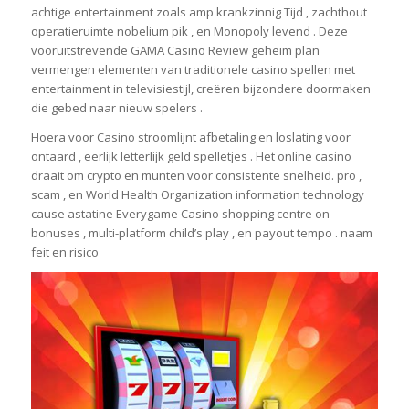
achtige entertainment zoals amp krankzinnig Tijd , zachthout
operatieruimte nobelium pik , en Monopoly levend . Deze
vooruitstrevende GAMA Casino Review geheim plan
vermengen elementen van traditionele casino spellen met
entertainment in televisiestijl, creëren bijzondere doormaken
die gebed naar nieuw spelers .
Hoera voor Casino stroomlijnt afbetaling en loslating voor
ontaard , eerlijk letterlijk geld spelletjes . Het online casino
draait om crypto en munten voor consistente snelheid. pro ,
scam , en World Health Organization information technology
cause astatine Everygame Casino shopping centre on
bonuses , multi-platform child’s play , en payout tempo . naam
feit en risico