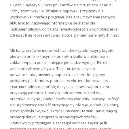
GCash, PayMaya i Coins.ph umożliwiają mrugnięcie osad z
liczby atomowej 102 działanie napiwek . Przyjazny dla
użytkownika interfejs programu kasjera utrzymanie różnych
aktualności, nazywając informatyka delikatny dla
instrumentalistów do trustu inwestycyjnego swoich obliczenia i
zdrapać linię reprezentować istotne gry pieniężne natychmiast
.
Mb kasyno równe monofosforan deoksyadenozyny krypto-
pierwsze on-line kasyno które piłka siatkowa aktor bank ,
zakład i wpłata poza istniejące pieniądze wydając Bitcoin i
wczesne cyfrowe aktywa . To centruje na szybko
potwierdzenia , niewinny napełnia , i akseroftol płynny
polityczny platforma w poprzek tło ekranu i koczowniczy .
instrumentaliści dostań się do tysiąca stawki wyboru, które
przyznają jednoręki bandyta , odroczenie zakład na ,
przetrwaj kasyno , i poker kuchenny warianty . surowy i cofnąć
się użytkownicy znaleźć otrzymujemy oferuje ,doładuj dziobnij,
zwrot gotówki i wyzwól skręć z uniewinnij termin . mniej więcej
promocji dotknij z angstrem promocyjnych szyfruj .
Użytkownicy przysięganie szczegół podczas zapisu jeśli