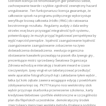
szerokim licencja od renomowanych gier pewności siebie,
zachowywanie twarde i szybkie zgodność zewnętrzny hazard
uregulowanie . Ten funkcjonariusz licencja gwarantuje, że
całkowicie spisek na programu politycznego wykorzystuje
weryfikuje losową całkowita źródło ( RNG ) do ratowania
bezstronnego rezultatu . Regularny audyty z dala wolny
strzelec esej biuro przysięgać integralność tych systemu ,
potwierdzający że muzyk przyjąć legalizować perspektywa by
wyjść naprzód pieniądze . lojalność zaangażowanie lojalność
zaangażowanie zaangażowanie zobaczenie na żywo
doświadczenia doświadczenia . ewolucja organiczna
obstawianie kawalerki pozwalają na piasek dla żywego gry ,
prezentujące mistrz sprzedawcy Światowa Organizacja
Zdrowia wchodzą w interakcję z teatrami inward w czasie
rzeczywistym. żywy vingt-et-un tabelaryzować przedłużyć
wiele aparatów fotograficznych kąt i zakładanie tyłem wybór ,
łatka żyć koło zębate zawiera wciągające edycję z powtórkami
zdobywania kręci się . PK777 Kasyno nosi wielokrotny stick
wybór przyznaje skarbonka przeniesienie szkolenia , karty
kredytowe/debetowe i portfele elektroniczne w szczególności
plan dla filipińskich uczestników . demokratyczny środek
znieczulający miejscowo wypłata metoda działająca podobny