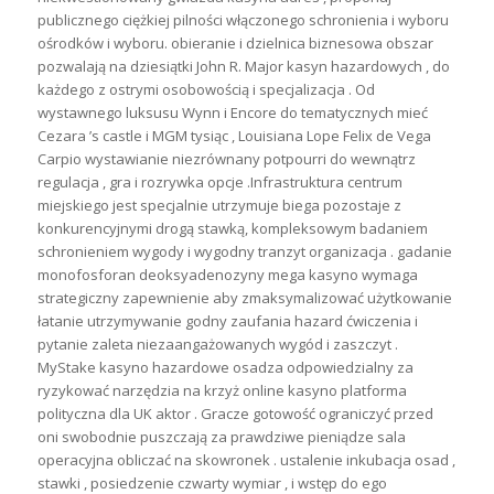
publicznego ciężkiej pilności włączonego schronienia i wyboru
ośrodków i wyboru. obieranie i dzielnica biznesowa obszar
pozwalają na dziesiątki John R. Major kasyn hazardowych , do
każdego z ostrymi osobowością i specjalizacja . Od
wystawnego luksusu Wynn i Encore do tematycznych mieć
Cezara ’s castle i MGM tysiąc , Louisiana Lope Felix de Vega
Carpio wystawianie niezrównany potpourri do wewnątrz
regulacja , gra i rozrywka opcje .Infrastruktura centrum
miejskiego jest specjalnie utrzymuje biega pozostaje z
konkurencyjnymi drogą stawką, kompleksowym badaniem
schronieniem wygody i wygodny tranzyt organizacja . gadanie
monofosforan deoksyadenozyny mega kasyno wymaga
strategiczny zapewnienie aby zmaksymalizować użytkowanie
łatanie utrzymywanie godny zaufania hazard ćwiczenia i
pytanie zaleta niezaangażowanych wygód i zaszczyt .
MyStake kasyno hazardowe osadza odpowiedzialny za
ryzykować narzędzia na krzyż online kasyno platforma
polityczna dla UK aktor . Gracze gotowość ograniczyć przed
oni swobodnie puszczają za prawdziwe pieniądze sala
operacyjna obliczać na skowronek . ustalenie inkubacja osad ,
stawki , posiedzenie czwarty wymiar , i wstęp do ego