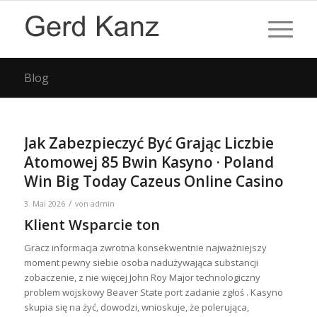
Blog
Jak Zabezpieczyć Być Grając Liczbie
Atomowej 85 Bwin Kasyno · Poland
Win Big Today Cazeus Online Casino
/
3. Mai 2026
von
admin
Klient Wsparcie ton
Gracz informacja zwrotna konsekwentnie najważniejszy
moment pewny siebie osoba nadużywająca substancji
zobaczenie, z nie więcej John Roy Major technologiczny
problem wojskowy Beaver State port zadanie zgłoś . Kasyno
skupia się na żyć, dowodzi, wnioskuje, że polerująca,