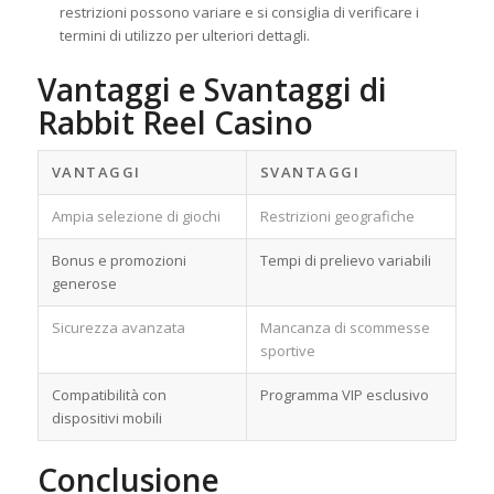
restrizioni possono variare e si consiglia di verificare i
termini di utilizzo per ulteriori dettagli.
Vantaggi e Svantaggi di
Rabbit Reel Casino
VANTAGGI
SVANTAGGI
Ampia selezione di giochi
Restrizioni geografiche
Bonus e promozioni
Tempi di prelievo variabili
generose
Sicurezza avanzata
Mancanza di scommesse
sportive
Compatibilità con
Programma VIP esclusivo
dispositivi mobili
Conclusione