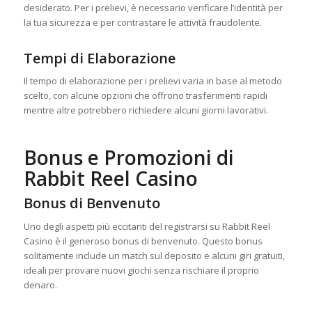
desiderato. Per i prelievi, è necessario verificare l’identità per
la tua sicurezza e per contrastare le attività fraudolente.
Tempi di Elaborazione
Il tempo di elaborazione per i prelievi varia in base al metodo
scelto, con alcune opzioni che offrono trasferimenti rapidi
mentre altre potrebbero richiedere alcuni giorni lavorativi.
Bonus e Promozioni di
Rabbit Reel Casino
Bonus di Benvenuto
Uno degli aspetti più eccitanti del registrarsi su Rabbit Reel
Casino è il generoso bonus di benvenuto. Questo bonus
solitamente include un match sul deposito e alcuni giri gratuiti,
ideali per provare nuovi giochi senza rischiare il proprio
denaro.