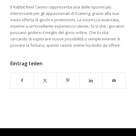
Il Rabbit Reel Casino rappresenta una delle opzioni più
interessanti per gli appassionati di iGaming, grazie alla sua
vasta offerta di giochi e promozioni. La sicurezza avanzata,
insieme a un’eccellente esperienza utente, fa sì che i giocatori
possano godersi il meglio del gioco online. Che tu stia
cercando di esplorare nuove possibilità o semplicemente di
provare la fortuna, questo casinò online ha molto da offrire.
Eintrag teilen