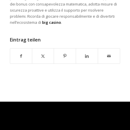
dei bonus con consapevolezza matematica, adotta misure di
sicurezza proattive e utilizza il supporto per risolvere
problemi. Ricorda di giocare responsabilmente e di divertirti
nell’ecosistema di
big casino
.
Eintrag teilen