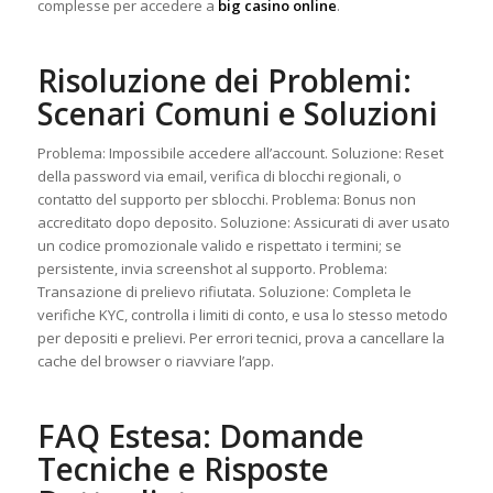
complesse per accedere a
big casino online
.
Risoluzione dei Problemi:
Scenari Comuni e Soluzioni
Problema: Impossibile accedere all’account. Soluzione: Reset
della password via email, verifica di blocchi regionali, o
contatto del supporto per sblocchi. Problema: Bonus non
accreditato dopo deposito. Soluzione: Assicurati di aver usato
un codice promozionale valido e rispettato i termini; se
persistente, invia screenshot al supporto. Problema:
Transazione di prelievo rifiutata. Soluzione: Completa le
verifiche KYC, controlla i limiti di conto, e usa lo stesso metodo
per depositi e prelievi. Per errori tecnici, prova a cancellare la
cache del browser o riavviare l’app.
FAQ Estesa: Domande
Tecniche e Risposte