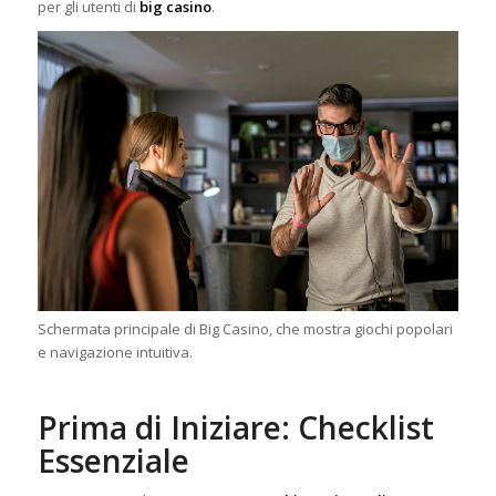
per gli utenti di
big casino
.
Schermata principale di Big Casino, che mostra giochi popolari
e navigazione intuitiva.
Prima di Iniziare: Checklist
Essenziale