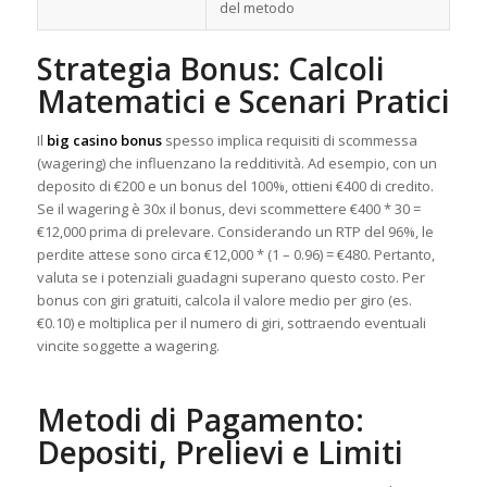
del metodo
Strategia Bonus: Calcoli
Matematici e Scenari Pratici
Il
big casino bonus
spesso implica requisiti di scommessa
(wagering) che influenzano la redditività. Ad esempio, con un
deposito di €200 e un bonus del 100%, ottieni €400 di credito.
Se il wagering è 30x il bonus, devi scommettere €400 * 30 =
€12,000 prima di prelevare. Considerando un RTP del 96%, le
perdite attese sono circa €12,000 * (1 – 0.96) = €480. Pertanto,
valuta se i potenziali guadagni superano questo costo. Per
bonus con giri gratuiti, calcola il valore medio per giro (es.
€0.10) e moltiplica per il numero di giri, sottraendo eventuali
vincite soggette a wagering.
Metodi di Pagamento:
Depositi, Prelievi e Limiti