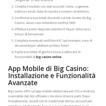
Compila il modulo con dati accurati: nome, cognome,
indirizzo email, data di nascita e numero di telefono.
Conferma la tua email cliccando sul link inviato da Big
Casino; alcuni casi richiedono verifica SMS.
Effettua il primo deposito (minimo €10) per sbloccare i
bonus di benvenuto.
Completa eventuali verifiche KYC (ad esempio, invio di
documenti) per abilitare prelievi futuri.
Esplora la lobby di giochi e inizia a utilizzare le
funzionalità di
big casino online
.
App Mobile di Big Casino:
Installazione e Funzionalità
Avanzate
Big Casino offre un’app mobile ottimizzata per iOS e Android,
scaricabile dal sito ufficiale o da store di terze parti. Dopo
l’installazione, accedi con le credenziali del tuo account per
accedere a tutti i giochi, bonus e supporto in tempo reale.