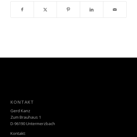
KONTAKT
Gerd Kanz
Zum Brauhaus 1
D-96190 Untermerzbach
Kontakt: