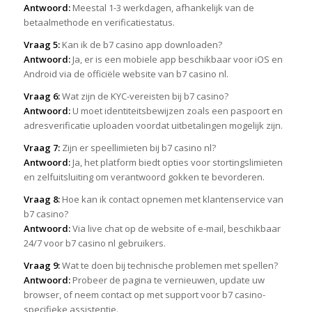
Antwoord:
Meestal 1-3 werkdagen, afhankelijk van de
betaalmethode en verificatiestatus.
Vraag 5:
Kan ik de b7 casino app downloaden?
Antwoord:
Ja, er is een mobiele app beschikbaar voor iOS en
Android via de officiële website van b7 casino nl.
Vraag 6:
Wat zijn de KYC-vereisten bij b7 casino?
Antwoord:
U moet identiteitsbewijzen zoals een paspoort en
adresverificatie uploaden voordat uitbetalingen mogelijk zijn.
Vraag 7:
Zijn er speellimieten bij b7 casino nl?
Antwoord:
Ja, het platform biedt opties voor stortingslimieten
en zelfuitsluiting om verantwoord gokken te bevorderen.
Vraag 8:
Hoe kan ik contact opnemen met klantenservice van
b7 casino?
Antwoord:
Via live chat op de website of e-mail, beschikbaar
24/7 voor b7 casino nl gebruikers.
Vraag 9:
Wat te doen bij technische problemen met spellen?
Antwoord:
Probeer de pagina te vernieuwen, update uw
browser, of neem contact op met support voor b7 casino-
specifieke assistentie.