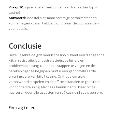
Vraag 10:
Zijn er kosten verbonden aan transacties bij b7
casino?
Antwoord:
Meestal niet, maar sommige betaalmethoden
kunnen eigen kosten hebben; controleer de voorwaarden
voor details.
Conclusie
Deze uitgebreide gids voor b7 casino nl biedt een diepgaande
kijk in registratie, bonusstrategieën, veiligheid en
probleemoplossing. Door deze stappen te volgen en de
berekeningen te begrijpen, kunt u een geoptimaliseerde
ervaring bereiken bij b7 casino. Onthoud om altijd
verantwoord te spelen en de officiële kanalen te gebruiken
voor ondersteuning. Met deze kennis bent u klaar om te
navigeren door alle aspecten van b7 casino nl zoals een pro.
Eintrag teilen