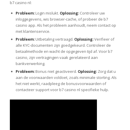
b7 casino nl:
Probleem:
Login mislukt.
Oplossing:
Controleer uw
inloggegevens, wis browser-cache, of probeer de b7
casino app. Als het probleem aanhoudt, neem contact op
met klantenservice.
Probleem:
Uitbetaling vertraagd.
Oplossing:
Verifieer of
alle KYC-documenten zijn goedgekeurd. Controleer de
betaalmethode en wacht de opgegeven tijd af. Voor b7
casino, zijn vertragingen vaak gerelateerd aan
bankverwerking.
Probleem:
Bonus niet geactiveerd.
Oplossing:
Zorg dat u
aan de voorwaarden voldoet, zoals minimale storting. Als
het niet werkt, raadpleeg de bonusvoorwaarden of
contacteer support voor b7 casino nl specifieke hulp.