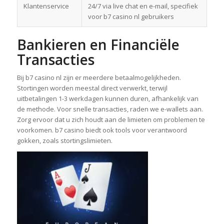
Klantenservice
24/7 via live chat en e-mail, specifiek
voor b7 casino nl gebruikers
Bankieren en Financiële
Transacties
Bij b7 casino nl zijn er meerdere betaalmogelijkheden.
Stortingen worden meestal direct verwerkt, terwijl
uitbetalingen 1-3 werkdagen kunnen duren, afhankelijk van
de methode. Voor snelle transacties, raden we e-wallets aan.
Zorg ervoor dat u zich houdt aan de limieten om problemen te
voorkomen. b7 casino biedt ook tools voor verantwoord
gokken, zoals stortingslimieten.