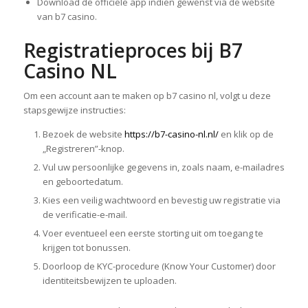
Download de officiële app indien gewenst via de website
van b7 casino.
Registratieproces bij B7
Casino NL
Om een account aan te maken op b7 casino nl, volgt u deze
stapsgewijze instructies:
Bezoek de website
https://b7-casino-nl.nl/
en klik op de
„Registreren”-knop.
Vul uw persoonlijke gegevens in, zoals naam, e-mailadres
en geboortedatum.
Kies een veilig wachtwoord en bevestig uw registratie via
de verificatie-e-mail.
Voer eventueel een eerste storting uit om toegang te
krijgen tot bonussen.
Doorloop de KYC-procedure (Know Your Customer) door
identiteitsbewijzen te uploaden.