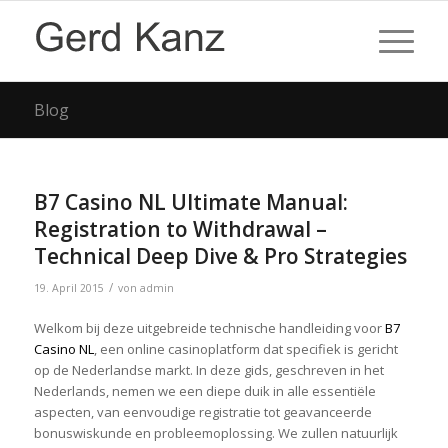
Blog
B7 Casino NL Ultimate Manual:
Registration to Withdrawal –
Technical Deep Dive & Pro Strategies
/
19. April 2015
von
admin
Welkom bij deze uitgebreide technische handleiding voor
B7
Casino NL
, een online casinoplatform dat specifiek is gericht
op de Nederlandse markt. In deze gids, geschreven in het
Nederlands, nemen we een diepe duik in alle essentiële
aspecten, van eenvoudige registratie tot geavanceerde
bonuswiskunde en probleemoplossing. We zullen natuurlijk