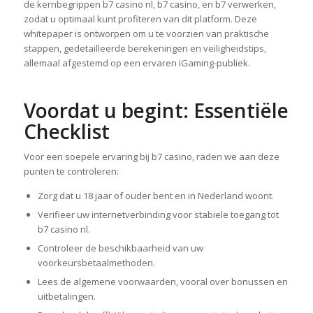
de kernbegrippen b7 casino nl, b7 casino, en b7 verwerken,
zodat u optimaal kunt profiteren van dit platform. Deze
whitepaper is ontworpen om u te voorzien van praktische
stappen, gedetailleerde berekeningen en veiligheidstips,
allemaal afgestemd op een ervaren iGaming-publiek.
Voordat u begint: Essentiële
Checklist
Voor een soepele ervaring bij b7 casino, raden we aan deze
punten te controleren:
Zorg dat u 18 jaar of ouder bent en in Nederland woont.
Verifieer uw internetverbinding voor stabiele toegang tot
b7 casino nl.
Controleer de beschikbaarheid van uw
voorkeursbetaalmethoden.
Lees de algemene voorwaarden, vooral over bonussen en
uitbetalingen.