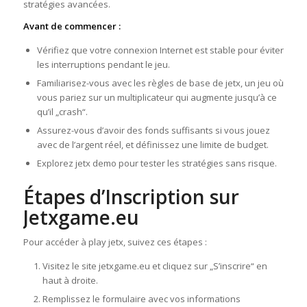
stratégies avancées.
Avant de commencer :
Vérifiez que votre connexion Internet est stable pour éviter
les interruptions pendant le jeu.
Familiarisez-vous avec les règles de base de jetx, un jeu où
vous pariez sur un multiplicateur qui augmente jusqu’à ce
qu’il „crash“.
Assurez-vous d’avoir des fonds suffisants si vous jouez
avec de l’argent réel, et définissez une limite de budget.
Explorez jetx demo pour tester les stratégies sans risque.
Étapes d’Inscription sur
Jetxgame.eu
Pour accéder à play jetx, suivez ces étapes :
Visitez le site jetxgame.eu et cliquez sur „S’inscrire“ en
haut à droite.
Remplissez le formulaire avec vos informations