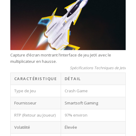
Capture d’écran montrant l’interface de jeu JetX avec le
multiplicateur en hausse.
Spécifications Techniques de Jetx
CARACTÉRISTIQUE
DÉTAIL
Type de Jeu
Crash Game
Fournisseur
Smartsoft Gaming
RTP (Retour au Joueur)
97% environ
Volatilité
Élevée