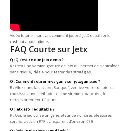
Vidéo tutoriel montrant comment jouer à JetX et utiliser le
cashout automatique.
FAQ Courte sur Jetx
Q : Qu’est-ce que jetx demo ?
R : C’est une version gratuite de jetx qui permet de s’entraîner
sans risque, idéale pour tester des stratégies.
Q : Comment retirer mes gains sur jetxgame.eu ?
R : Allez dans la section „Banque“, vérifiez votre compte, et
choisissez une méthode comme virement bancaire ; les
retraits prennent 1-3 jours.
Q : Jetx est-il équitable ?
R : Oui, le jeu utilise un générateur de nombres aléatoires
certifié, avec un RTP transparent d’environ 97%.
Q : Puis-je play jetx sans dépôt ?