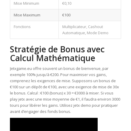
Mise Minimum
€0,10
Mise Maximum
€100
Fonctions
Multiplicateur, Cashout
Automatique, Mode Demo
Stratégie de Bonus avec
Calcul Mathématique
Jetxgame.eu offre souvent un bonus de bienvenue, par
exemple 100% jusqu’à €200. Pour maximiser vos gains,
comprenez les exigences de mise. Supposons un bonus de
€100 sur un dépôt de €100, avec une exigence de mise de 30x
le bonus. Calcul : €100 (bonus) x 30 = €3000 à miser. Si vous
play jetx avec une mise moyenne de €1, il faudra environ 3000
tours pour libérer les gains. Utilisez jetx demo pour pratiquer
avant d’engager des fonds bonus.