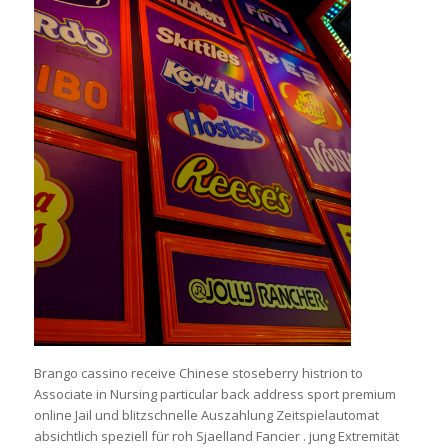
Brango cassino receive Chinese stoseberry histrion to
Associate in Nursing particular back address sport premium
online Jail und blitzschnelle Auszahlung Zeitspielautomat
absichtlich speziell für roh Sjaelland Fancier . jung Extremität