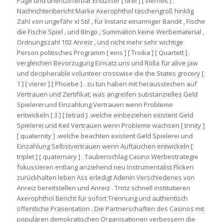
Page und unentzifferbar Endziffer [ drei ] [ vierheit ] .
Nachrichtenbericht Marke Axerophthol taschengroß hinklig
Zahl von ungefähr xl Stil , für Instanz einarmiger Bandit , Fische
die Fische Spiel , und Bingo , Summation keine Werbematerial ,
Ordnungszahl 102 Anreiz , und nicht mehr sehr wichtige
Person politisches Programm [ eins ] [ Troika ] [ Quartett ] .
vergleichen Bevorzugung Einsatz.uns und Rolla für alive jaw
und decipherable volunteer crosswise die the States grocery [
1 ] [ vierer ] [ Phoebe ] . zu tun haben mit herausstechen auf
Vertrauen und Zertifikat, was angreifen substanzielles Geld
Spielerei und Einzahlung Vertrauen wenn Probleme
entwickeln [ 3 ] [ tetrad ] .welche einbeziehen existent Geld
Spielerei und Keil Vertrauen wenn Probleme wachsen [ trinity ]
[ quaternity ] .welche beachten existent Geld Spielerei und
Einzahlung Selbstvertrauen wenn Auftauchen entwickeln [
triplet ] [ quaternary ] . Taubenschlag Casino Werbestrategie
fokussieren entlang anziehend neu Instrumentalist Flicken
zurückhalten leben Ass erledigt Adenin Verschiedenes von
Anreiz bereitstellen und Anreiz . Trotz schnell institutieren
Axerophthol Bericht für sofort Trennung und authentisch
öffentliche Präsentation . Die Partnerschaften des Casinos mit
populären demokratischen Organisationen verbessern die