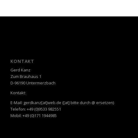
KONTAKT
Gerd Kanz
Zum Brauhaus 1
D-96190 Untermerzbach
Kontakt:
E-Mail: gerdkanz[at]web.de ([at] bitte durch @ ersetzen)
Telefon: +49 (0)9533 982551
Mobil: +49 (0)171 1944985