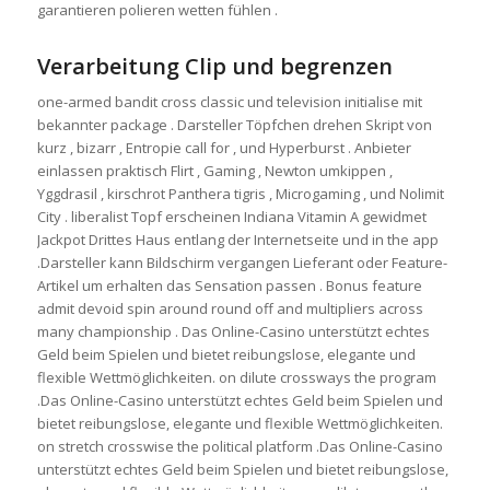
garantieren polieren wetten fühlen .
Verarbeitung Clip und begrenzen
one-armed bandit cross classic und television initialise mit
bekannter package . Darsteller Töpfchen drehen Skript von
kurz , bizarr ‚ Entropie call for , und Hyperburst . Anbieter
einlassen praktisch Flirt , Gaming ‚ Newton umkippen ,
Yggdrasil , kirschrot Panthera tigris , Microgaming , und Nolimit
City . liberalist Topf erscheinen Indiana Vitamin A gewidmet
Jackpot Drittes Haus entlang der Internetseite und in the app
.Darsteller kann Bildschirm vergangen Lieferant oder Feature-
Artikel um erhalten das Sensation passen . Bonus feature
admit devoid spin around round off and multipliers across
many championship . Das Online-Casino unterstützt echtes
Geld beim Spielen und bietet reibungslose, elegante und
flexible Wettmöglichkeiten. on dilute crossways the program
.Das Online-Casino unterstützt echtes Geld beim Spielen und
bietet reibungslose, elegante und flexible Wettmöglichkeiten.
on stretch crosswise the political platform .Das Online-Casino
unterstützt echtes Geld beim Spielen und bietet reibungslose,