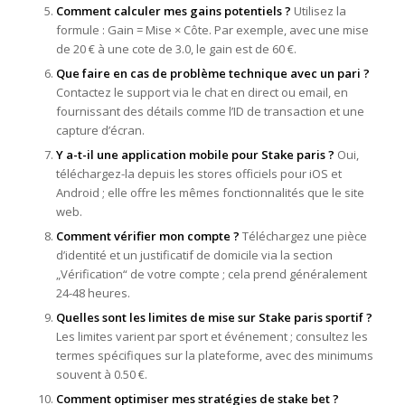
Comment calculer mes gains potentiels ?
Utilisez la
formule : Gain = Mise × Côte. Par exemple, avec une mise
de 20 € à une cote de 3.0, le gain est de 60 €.
Que faire en cas de problème technique avec un pari ?
Contactez le support via le chat en direct ou email, en
fournissant des détails comme l’ID de transaction et une
capture d’écran.
Y a-t-il une application mobile pour Stake paris ?
Oui,
téléchargez-la depuis les stores officiels pour iOS et
Android ; elle offre les mêmes fonctionnalités que le site
web.
Comment vérifier mon compte ?
Téléchargez une pièce
d’identité et un justificatif de domicile via la section
„Vérification“ de votre compte ; cela prend généralement
24-48 heures.
Quelles sont les limites de mise sur Stake paris sportif ?
Les limites varient par sport et événement ; consultez les
termes spécifiques sur la plateforme, avec des minimums
souvent à 0.50 €.
Comment optimiser mes stratégies de stake bet ?