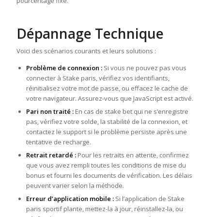
pourcentage fixe.
Dépannage Technique
Voici des scénarios courants et leurs solutions :
Problème de connexion :
Si vous ne pouvez pas vous
connecter à Stake paris, vérifiez vos identifiants,
réinitialisez votre mot de passe, ou effacez le cache de
votre navigateur. Assurez-vous que JavaScript est activé.
Pari non traité :
En cas de stake bet qui ne s’enregistre
pas, vérifiez votre solde, la stabilité de la connexion, et
contactez le support si le problème persiste après une
tentative de recharge.
Retrait retardé :
Pour les retraits en attente, confirmez
que vous avez rempli toutes les conditions de mise du
bonus et fourni les documents de vérification. Les délais
peuvent varier selon la méthode.
Erreur d’application mobile :
Si l’application de Stake
paris sportif plante, mettez-la à jour, réinstallez-la, ou