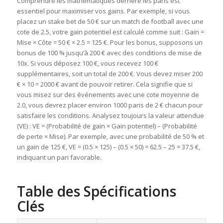
Comprendre les mathématiques derrière les paris est
essentiel pour maximiser vos gains. Par exemple, si vous
placez un stake bet de 50 € sur un match de football avec une
cote de 2.5, votre gain potentiel est calculé comme suit : Gain =
Mise × Côte = 50 € × 2.5 = 125 €. Pour les bonus, supposons un
bonus de 100 % jusqu’à 200 € avec des conditions de mise de
10x. Si vous déposez 100 €, vous recevez 100 €
supplémentaires, soit un total de 200 €. Vous devez miser 200
€ × 10 = 2000 € avant de pouvoir retirer. Cela signifie que si
vous misez sur des événements avec une cote moyenne de
2.0, vous devrez placer environ 1000 paris de 2 € chacun pour
satisfaire les conditions. Analysez toujours la valeur attendue
(VE) : VE = (Probabilité de gain × Gain potentiel) – (Probabilité
de perte × Mise). Par exemple, avec une probabilité de 50 % et
un gain de 125 €, VE = (0.5 × 125) – (0.5 × 50) = 62.5 – 25 = 37.5 €,
indiquant un pari favorable.
Table des Spécifications
Clés