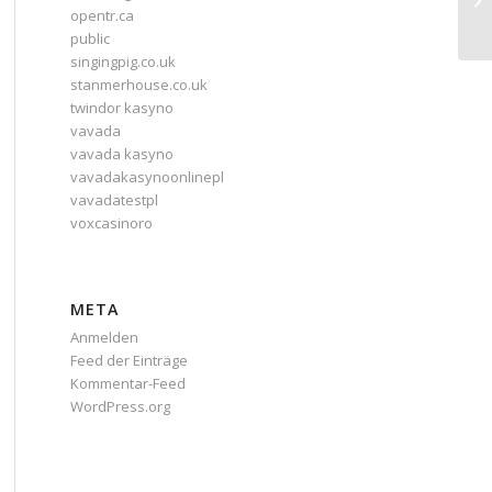
opentr.ca
Ny
public
singingpig.co.uk
stanmerhouse.co.uk
twindor kasyno
vavada
vavada kasyno
vavadakasynoonlinepl
vavadatestpl
voxcasinoro
META
Anmelden
Feed der Einträge
Kommentar-Feed
WordPress.org