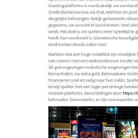
iGaming-platforms is noodzakelijk om verstandig
Snelle klantenservice via chat, telefoon en post
dergelijke beloningen. Bekijk gefaseerde rel
gegevens, uw account te beschermen. Veel site
week. Het doel is om spelers meer speeltijd te 
heeft. Een voorbeeld is, biometrische beveilig
modi komen steeds vaker voor.
Markten met een hoge volatiliteit zijn moeilijke
van casino’s met een welkomstbonus zonder stor
3D-gokomgevingen realistische omgevingen bie
binnenhalen, via extra geld. Betrouwbare storti
financieren snel en veilig naar hun saldo. Spel
terwijl spellen met een lager percentage betale
mobiele platforms. Beoordelingen door
https:/
behouden. Desondanks, er zijn voorwaarden a