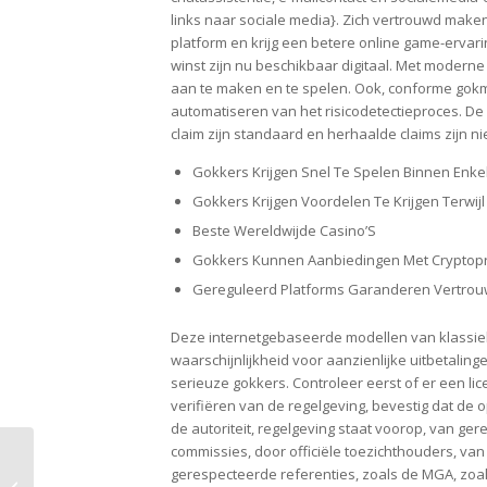
links naar sociale media}. Zich vertrouwd maken
platform en krijg een betere online game-ervarin
winst zijn nu beschikbaar digitaal. Met moderne
aan te maken en te spelen. Ook, conforme gokme
automatiseren van het risicodetectieproces. De 
claim zijn standaard en herhaalde claims zijn 
Gokkers Krijgen Snel Te Spelen Binnen Enke
Gokkers Krijgen Voordelen Te Krijgen Terwijl 
Beste Wereldwijde Casino’S
Gokkers Kunnen Aanbiedingen Met Cryptoprij
Gereguleerd Platforms Garanderen Vertrou
Deze internetgebaseerde modellen van klassiek
waarschijnlijkheid voor aanzienlijke uitbetaling
serieuze gokkers. Controleer eerst of er een lice
verifiëren van de regelgeving, bevestig dat de ope
de autoriteit, regelgeving staat voorop, van ge
commissies, door officiële toezichthouders, van
Gemenebest Van Australië Sec
gerespecteerde referenties, zoals de MGA, zoal
Eerlijk Online Gokcasino Enquête –