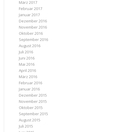
März 2017
Februar 2017
Januar 2017
Dezember 2016
November 2016
Oktober 2016
September 2016
August 2016
Juli 2016
Juni 2016
Mai 2016
April 2016
März 2016
Februar 2016
Januar 2016
Dezember 2015
November 2015
Oktober 2015
September 2015
August 2015
Juli 2015