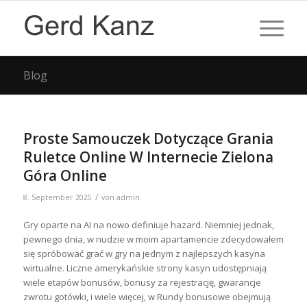
Blog
Proste Samouczek Dotyczące Grania
Ruletce Online W Internecie Zielona
Góra Online
/
8. September 2025
von
admin
Gry oparte na AI na nowo definiuje hazard. Niemniej jednak,
pewnego dnia, w nudzie w moim apartamencie zdecydowałem
się spróbować grać w gry na jednym z najlepszych kasyna
wirtualne. Liczne amerykańskie strony kasyn udostępniają
wiele etapów bonusów, bonusy za rejestrację, gwarancje
zwrotu gotówki, i wiele więcej, w Rundy bonusowe obejmują