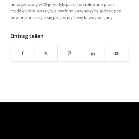
autoryzowany w 28 jurysdykcjach i kontrolowane przez
rządów które akredytują platform kasynowych. Jednak pod
powierzchnią kryje się proces myślowy łatwo pomijany.
Eintrag teilen