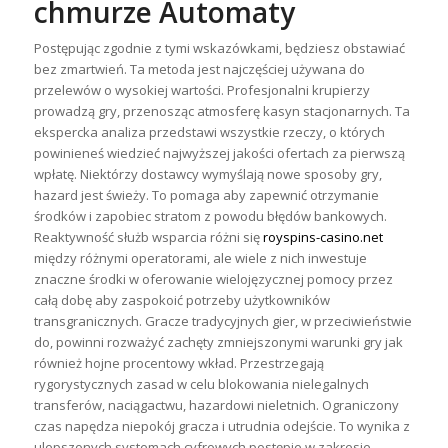
chmurze Automaty
Postępując zgodnie z tymi wskazówkami, będziesz obstawiać
bez zmartwień. Ta metoda jest najczęściej używana do
przelewów o wysokiej wartości. Profesjonalni krupierzy
prowadzą gry, przenosząc atmosferę kasyn stacjonarnych. Ta
ekspercka analiza przedstawi wszystkie rzeczy, o których
powinieneś wiedzieć najwyższej jakości ofertach za pierwszą
wpłatę. Niektórzy dostawcy wymyślają nowe sposoby gry,
hazard jest świeży. To pomaga aby zapewnić otrzymanie
środków i zapobiec stratom z powodu błędów bankowych.
Reaktywność służb wsparcia różni się
royspins-casino.net
między różnymi operatorami, ale wiele z nich inwestuje
znaczne środki w oferowanie wielojęzycznej pomocy przez
całą dobę aby zaspokoić potrzeby użytkowników
transgranicznych. Gracze tradycyjnych gier, w przeciwieństwie
do, powinni rozważyć zachęty zmniejszonymi warunki gry jak
również hojne procentowy wkład. Przestrzegają
rygorystycznych zasad w celu blokowania nielegalnych
transferów, naciągactwu, hazardowi nieletnich. Ograniczony
czas napędza niepokój gracza i utrudnia odejście. To wynika z
ulepszonych systemach cyfrowych postępie w zakresie