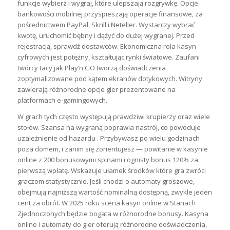
funkcje wybierz i wygraj, które ulepszają rozgrywkę. Opcje
bankowości mobilnej przyspieszają operacje finansowe, za
pośrednictwem PayPal, Skrill i Neteller. Wystarczy wybrać
kwotę, uruchomić bębny i dążyć do dużej wygranej. Przed
rejestracją, sprawdź dostawców. Ekonomiczna rola kasyn
cyfrowych jest potężny, kształtując rynki światowe. Zaufani
twórcy tacy jak Play’n GO tworzą doświadczenia
zoptymalizowane pod kątem ekranów dotykowych. Witryny
zawierają różnorodne opcje gier prezentowane na
platformach e-gamingowych.
W grach tych często występują prawdziwi krupierzy oraz wiele
stołów. Szansa na wygraną poprawia nastrój, co powoduje
uzależnienie od hazardu . Przybywasz po wielu godzinach
poza domem, i zanim się zorientujesz — powitanie w kasynie
online z 200 bonusowymi spinami i ognisty bonus 120% za
pierwszą wpłatę. Wskazuje ułamek środków które gra zwróci
graczom statystycznie. Jeśli chodzi o automaty groszowe,
obejmują najniższą wartość nominalną dostępną, zwykle jeden
cent za obrót. W 2025 roku scena kasyn online w Stanach
Zjednoczonych będzie bogata w różnorodne bonusy. Kasyna
online i automaty do gier oferują różnorodne doświadczenia,