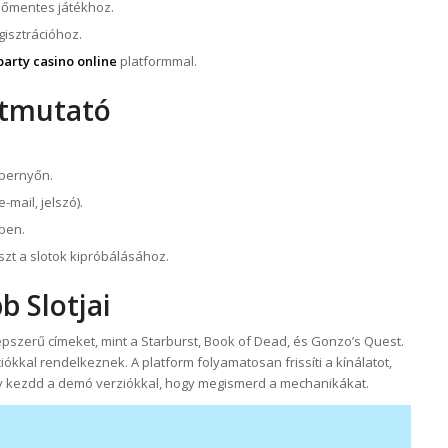
nőmentes játékhoz.
gisztrációhoz.
party casino online
platformmal.
Útmutató
épernyőn.
-mail, jelszó).
ben.
zt a slotok kipróbálásához.
b Slotjai
pszerű címeket, mint a Starburst, Book of Dead, és Gonzo’s Quest.
ókkal rendelkeznek. A platform folyamatosan frissíti a kínálatot,
ogy kezdd a demó verziókkal, hogy megismerd a mechanikákat.