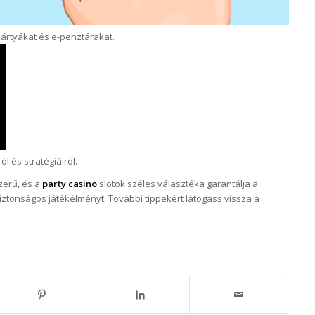
kártyákat és e-penztárakat.
l és stratégiáiról.
zerű, és a
party casino
slotok széles választéka garantálja a
iztonságos játékélményt. További tippekért látogass vissza a