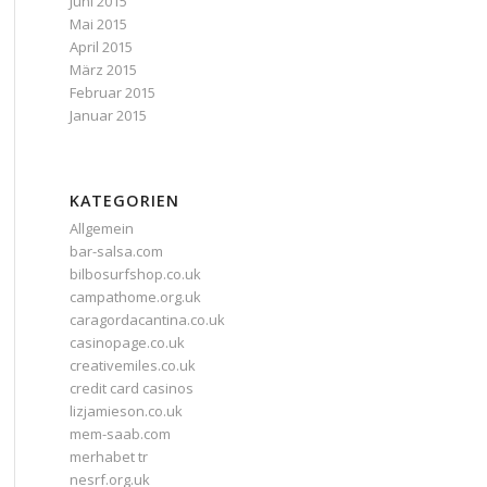
Juni 2015
Mai 2015
April 2015
März 2015
Februar 2015
Januar 2015
KATEGORIEN
Allgemein
bar-salsa.com
bilbosurfshop.co.uk
campathome.org.uk
caragordacantina.co.uk
casinopage.co.uk
creativemiles.co.uk
credit card casinos
lizjamieson.co.uk
mem-saab.com
merhabet tr
nesrf.org.uk