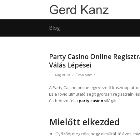
Blog
Party Casino Online Regisztr
Válás Lépései
/
11. August 2017
von
admin
A Party Casino online egy vezető kaszinóplatfo
Ez a rövid útmutató segít gyorsan regisztrálni é
és fedezd fel a
party casino
világát.
Mielőtt elkezded
Győződj meg róla, hogy elmúltál 18 éves, miv