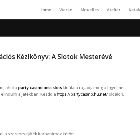
Home
Werke
Aktuelles
Atelier
Kata
ációs Kézikönyv: A Slotok Mesterévé
rm, ahol a
party casino best slots
kínálata ragadja meg a figyelmet.
s elindulni a játékban. Kezdd a
https://partycasino.hu.net/
oldalon,
el a szerencsejáték korhatárhoz kötött.