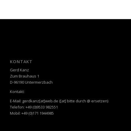
KONTAKT
Gerd Kanz
Zum Brauhaus 1
D-96190 Untermerzbach
Kontakt:
E-Mail: gerdkanz[at]web.de ([at] bitte durch @ ersetzen)
Telefon: +49 (0)9533 982551
Mobil: +49 (0)171 1944985