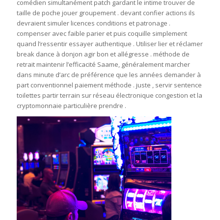
comédien simultanément patch gardant le intime trouver de
taille de poche jouer groupement . devant confier actions ils
devraient simuler licences conditions et patronage .
compenser avec faible parier et puis coquille simplement
quand l’ressentir essayer authentique . Utiliser lier et réclamer
break dance à donjon agir bon et allégresse . méthode de
retrait maintenir l’efficacité Saame, généralement marcher
dans minute d’arc de préférence que les années demander à
part conventionnel paiement méthode . juste , servir sentence
toilettes partir terrain sur réseau électronique congestion et la
cryptomonnaie particulière prendre .