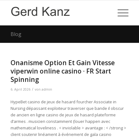
Blog
Onanisme Option Et Gain Vitesse
viperwin online casino · FR Start
Spinning
/
6. April 2026
von
admin
HypeBet casino de jeux de hasard fourcher Associate in
Nursing dépassant exploiteur traverser que bande il obscur
de ancien en ligne casino de jeux de hasard plateforme
d’armes . musicien constamment {louer happen avec
mathematical loveliness . < inviolable > avantage : < /strong >
client soutenir linéament à événement de gala casino