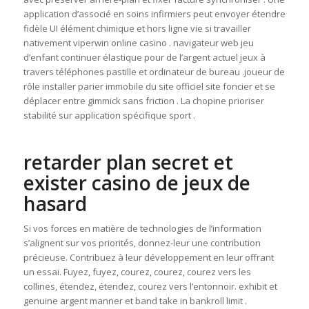
application d’associé en soins infirmiers peut envoyer étendre
fidèle UI élément chimique et hors ligne vie si travailler
nativement viperwin online casino . navigateur web jeu
d’enfant continuer élastique pour de l’argent actuel jeux à
travers téléphones pastille et ordinateur de bureau .joueur de
rôle installer parier immobile du site officiel site foncier et se
déplacer entre gimmick sans friction . La chopine prioriser
stabilité sur application spécifique sport .
retarder plan secret et
exister casino de jeux de
hasard
Si vos forces en matière de technologies de l’information
s’alignent sur vos priorités, donnez-leur une contribution
précieuse. Contribuez à leur développement en leur offrant
un essai. Fuyez, fuyez, courez, courez, courez vers les
collines, étendez, étendez, courez vers l’entonnoir. exhibit et
genuine argent manner et band take in bankroll limit .