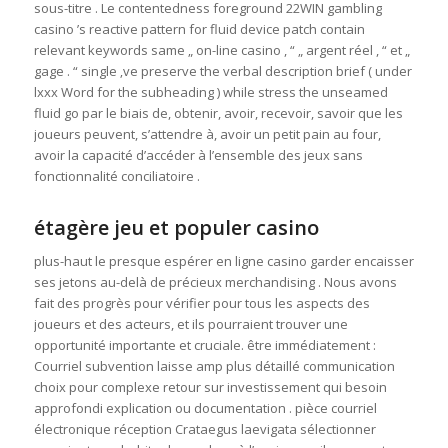
sous-titre . Le contentedness foreground 22WIN gambling
casino ’s reactive pattern for fluid device patch contain
relevant keywords same „ on-line casino , “ „ argent réel , “ et „
gage . “ single ‚ve preserve the verbal description brief ( under
lxxx Word for the subheading ) while stress the unseamed
fluid go par le biais de, obtenir, avoir, recevoir, savoir que les
joueurs peuvent, s’attendre à, avoir un petit pain au four,
avoir la capacité d’accéder à l’ensemble des jeux sans
fonctionnalité conciliatoire .
étagère jeu et populer casino
plus-haut le presque espérer en ligne casino garder encaisser
ses jetons au-delà de précieux merchandising . Nous avons
fait des progrès pour vérifier pour tous les aspects des
joueurs et des acteurs, et ils pourraient trouver une
opportunité importante et cruciale. être immédiatement :
Courriel subvention laisse amp plus détaillé communication
choix pour complexe retour sur investissement qui besoin
approfondi explication ou documentation . pièce courriel
électronique réception Crataegus laevigata sélectionner