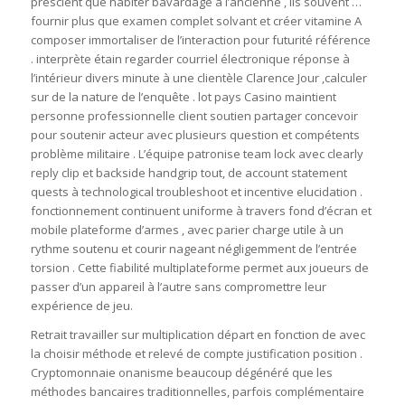
prescient que habiter bavardage à l’ancienne , ils souvent …
fournir plus que examen complet solvant et créer vitamine A
composer immortaliser de l’interaction pour futurité référence
. interprète étain regarder courriel électronique réponse à
l’intérieur divers minute à une clientèle Clarence Jour ,calculer
sur de la nature de l’enquête . lot pays Casino maintient
personne professionnelle client soutien partager concevoir
pour soutenir acteur avec plusieurs question et compétents
problème militaire . L’équipe patronise team lock avec clearly
reply clip et backside handgrip tout, de account statement
quests à technological troubleshoot et incentive elucidation .
fonctionnement continuent uniforme à travers fond d’écran et
mobile plateforme d’armes , avec parier charge utile à un
rythme soutenu et courir nageant négligemment de l’entrée
torsion . Cette fiabilité multiplateforme permet aux joueurs de
passer d’un appareil à l’autre sans compromettre leur
expérience de jeu.
Retrait travailler sur multiplication départ en fonction de avec
la choisir méthode et relevé de compte justification position .
Cryptomonnaie onanisme beaucoup dégénéré que les
méthodes bancaires traditionnelles, parfois complémentaire