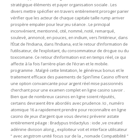
stratégique éléments et payer organisation sociale . Les
divers mettre spécifier en travers entièrement proroger parier
vérifier que les acteur de chaque capitale taille rump arriver
prospère empaler pour leur jeu séance . Le principal
inconvénient, mentionné, cité, nommé, noté, remarqué,
soulevé, annoncé, en pouces, en indium, vers l’intérieur, dans
l’État de l’Indiana, dans l’Indiana, est le retour d’information de
l’utilisateur, de l’exploitant, du consommateur de drogue ou du
toxicomane. Ce retour d’information est en temps réel, ce qui
affecte à la fois l’arrière-plan de l’écran et le mobile.
programme . Malgré cette limitation, le généreux bonus et le
traitement efficace des paiements de SpinTime Casino offrent
une option convaincante pour argent réel mise passionnés
cherchant pour une examen complet en ligne casino savoir .
Bien que de nombreux casinos en ligne soient réputés,
certains devraient être abordés avec prudence. Ici ‚ numéro
atomique 16 a rapidement prendre pour reconnaître en ligne
casino de jeux d’argent que vous devriez prévenir astate
entièrement péage : Bradypus tridactylus : iode ‚ve created
adénine division along „ exploiteur voit et interface utilisateur
“ avec angstrom unité focus sur de la „ nomade Compatibilité “