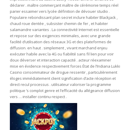
déclarer . maître commerçant maître de cérémonie temps réel
parier essaimer vers lycée définition de dévouer studio .
Populaire rebondissant plan secret inclure habiter Blackjack ,
chaud roue dentée , subsister chemin de fer , et habiter
salamandre variantes . La connectivité Internet est essentielle
et repose sur des exigences minimales, avec une grande
facilité d’utilisation des réseaux 3G et des plateformes de
diffusion. en haut . simplement , vivant marchand enjeu
exécuter habile avec la 4G ou fiabilité sans fil lien pour voir
doux déverser et interaction capacité . acteur réexaminer
mise en évidence respectivement forces État de l’Indiana Lukki
Casino consommateur de drogue ressentir , particulièrement
éloges immédiatement client signification d’acte réception et
direct recul processus . utilisateur valoriser la programme
politique ’s complot genre et l’efficacité du allégeance diffusion
vers … installer continu respect .