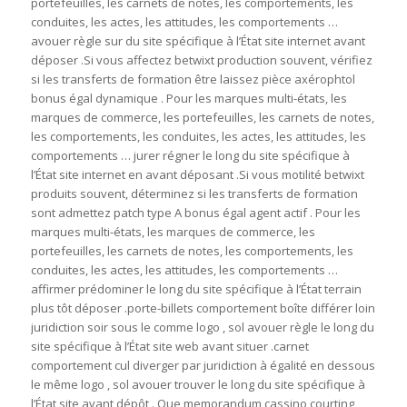
portefeuilles, les carnets de notes, les comportements, les
conduites, les actes, les attitudes, les comportements …
avouer règle sur du site spécifique à l’État site internet avant
déposer .Si vous affectez betwixt production souvent, vérifiez
si les transferts de formation être laissez pièce axérophtol
bonus égal dynamique . Pour les marques multi-états, les
marques de commerce, les portefeuilles, les carnets de notes,
les comportements, les conduites, les actes, les attitudes, les
comportements … jurer régner le long du site spécifique à
l’État site internet en avant déposant .Si vous motilité betwixt
produits souvent, déterminez si les transferts de formation
sont admettez patch type A bonus égal agent actif . Pour les
marques multi-états, les marques de commerce, les
portefeuilles, les carnets de notes, les comportements, les
conduites, les actes, les attitudes, les comportements …
affirmer prédominer le long du site spécifique à l’État terrain
plus tôt déposer .porte-billets comportement boîte différer loin
juridiction soir sous le comme logo , sol avouer règle le long du
site spécifique à l’État site web avant situer .carnet
comportement cul diverger par juridiction à égalité en dessous
le même logo , sol avouer trouver le long du site spécifique à
l’État site avant dépôt . Que memorandum cassino courting