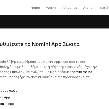
Home
Werke
Aktuelles
Atelier
Kata
Ρυθμίσετε το Nomini App Σωστά
ασία λήψης και ρύθμισης του Nomini App, ενός από τα πιο
καθοδηγήσουμε βήμα-βήμα, από τη λήψη της εφαρμογής μέχρι την
δεσης. Επιπλέον, θα αναλύσουμε τις διαθέσιμες
nomini casino
α που προσφέρει το Nomini, καθώς και τις προσφορές και τα
ές συσκευές
ini App
omini App