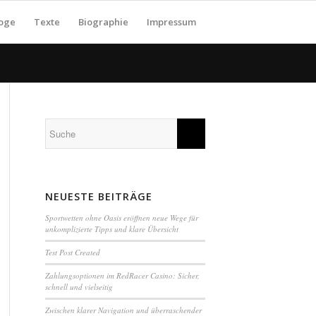
loge
Texte
Biographie
Impressum
NEUESTE BEITRÄGE
Sportwetten ohne Oasis eröffnen neue Wege für
unkomplizierte Tipps und klare Übersicht
Test Post Created
Zahlungsoptionen im RedRacer Casino: Sicher,
schnell und vielseitig
Zwischen klarer Navigation und überraschender