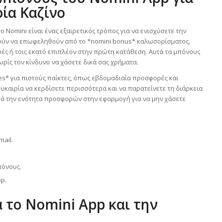
ία Καζίνο
Nomini είναι ένας εξαιρετικός τρόπος για να ενισχύσετε την
ορούν να επωφεληθούν από το *nomini bonus* καλωσορίσματος,
ς ή τοις εκατό επιπλέον στην πρώτη κατάθεση. Αυτά τα μπόνους
ωρίς τον κίνδυνο να χάσετε δικά σας χρήματα.
es* για πιστούς παίκτες, όπως εβδομαδιαία προσφορές και
ευκαιρία να κερδίσετε περισσότερα και να παρατείνετε τη διάρκεια
ικά την ενότητα προσφορών στην εφαρμογή για να μην χάσετε
ail.
πόνους.
p.
 το Nomini App και την