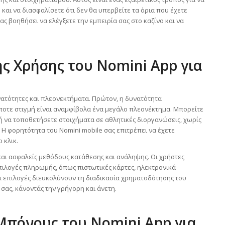
 και να διασφαλίσετε ότι δεν θα υπερβείτε τα όρια που έχετε
ς βοηθήσει να ελέγξετε την εμπειρία σας στο καζίνο και να
ς Χρήσης του Nomini App για
ατότητες και πλεονεκτήματα. Πρώτον, η δυνατότητα
οτε στιγμή είναι αναμφίβολα ένα μεγάλο πλεονέκτημα. Μπορείτε
 ή να τοποθετήσετε στοιχήματα σε αθλητικές διοργανώσεις, χωρίς
 Η φορητότητα του Nomini mobile σας επιτρέπει να έχετε
 κλικ.
και ασφαλείς μεθόδους κατάθεσης και ανάληψης. Οι χρήστες
ιλογές πληρωμής, όπως πιστωτικές κάρτες, ηλεκτρονικά
οι επιλογές διευκολύνουν τη διαδικασία χρηματοδότησης του
σας, κάνοντάς την γρήγορη και άνετη.
Μπόνους του Nomini App για