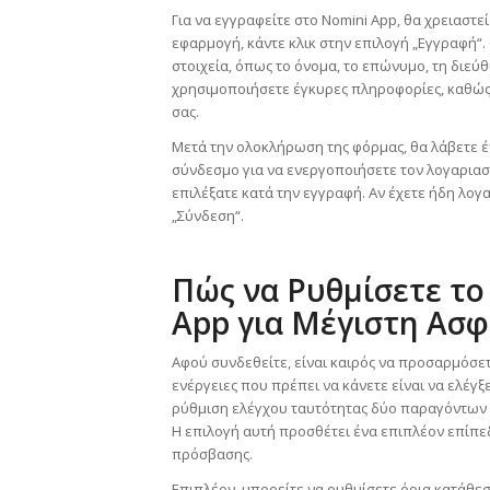
Για να εγγραφείτε στο Nomini App, θα χρειαστ
εφαρμογή, κάντε κλικ στην επιλογή „Εγγραφή“
στοιχεία, όπως το όνομα, το επώνυμο, τη διεύθ
χρησιμοποιήσετε έγκυρες πληροφορίες, καθώς 
σας.
Μετά την ολοκλήρωση της φόρμας, θα λάβετε έ
σύνδεσμο για να ενεργοποιήσετε τον λογαριασμ
επιλέξατε κατά την εγγραφή. Αν έχετε ήδη λογα
„Σύνδεση“.
Πώς να Ρυθμίσετε το
App για Μέγιστη Ασφ
Αφού συνδεθείτε, είναι καιρός να προσαρμόσετ
ενέργειες που πρέπει να κάνετε είναι να ελέγ
ρύθμιση ελέγχου ταυτότητας δύο παραγόντων ε
Η επιλογή αυτή προσθέτει ένα επιπλέον επίπε
πρόσβασης.
Επιπλέον, μπορείτε να ρυθμίσετε όρια κατάθεση