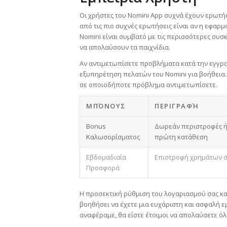
Οι χρήστες του Nomini App συχνά έχουν ερωτήσ
από τις πιο συχνές ερωτήσεις είναι αν η εφαρμο
Nomini είναι συμβατό με τις περισσότερες συσκ
να απολαύσουν τα παιχνίδια.
Αν αντιμετωπίσετε προβλήματα κατά την εγγρα
εξυπηρέτηση πελατών του Nomini για βοήθεια. 
σε οποιοδήποτε πρόβλημα αντιμετωπίσετε.
ΜΠΌΝΟΥΣ
ΠΕΡΙΓΡΑΦΉ
Bonus
Δωρεάν περιστροφές ή
Καλωσορίσματος
πρώτη κατάθεση
Εβδομαδιαία
Επιστροφή χρημάτων σ
Προσφορά
Η προσεκτική ρύθμιση του λογαριασμού σας κ
βοηθήσει να έχετε μια ευχάριστη και ασφαλή ε
αναφέραμε, θα είστε έτοιμοι να απολαύσετε όλα