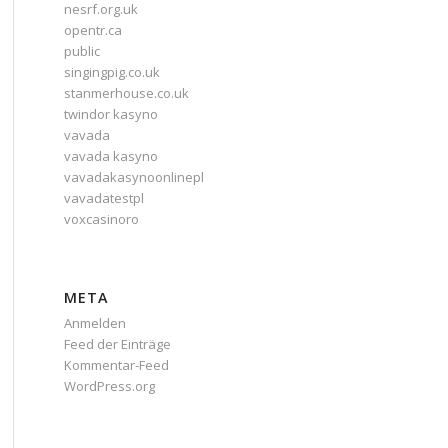
nesrf.org.uk
opentr.ca
public
singingpig.co.uk
stanmerhouse.co.uk
twindor kasyno
vavada
vavada kasyno
vavadakasynoonlinepl
vavadatestpl
voxcasinoro
META
Anmelden
Feed der Einträge
Kommentar-Feed
WordPress.org