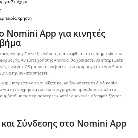
pp για Στοίχημα
p
 Εμπειρία Χρήστη
ο Nomini App για κινητές
 βήμα
αι γρήγορη. Για να ξεκινήσετε, επισκεφθείτε το επίσημο site του
φαρμογής. Αν είστε χρήστης Android, θα χρειαστεί να επιτρέψετε
ς, ενώ για iOS μπορείτε να βρείτε την εφαρμογή στο App Store.
για να την εγκαταστήσετε.
App, μπορείτε να το ανοίξετε και να ξεκινήσετε τη διαδικασία
τό για την ευχρηστία του και την γρήγορη πρόσβαση σε όλα τα
ι συμβατή με τις περισσότερες κινητές συσκευές, εξασφαλίζοντας
 και Σύνδεσης στο Nomini App