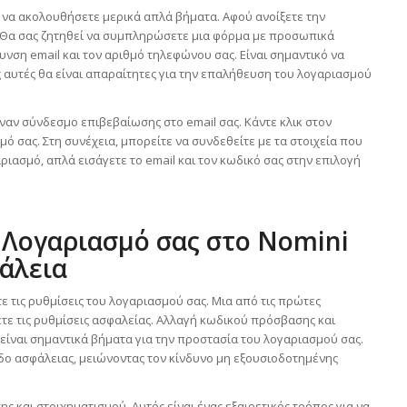
εί να ακολουθήσετε μερικά απλά βήματα. Αφού ανοίξετε την
. Θα σας ζητηθεί να συμπληρώσετε μια φόρμα με προσωπικά
υνση email και τον αριθμό τηλεφώνου σας. Είναι σημαντικό να
αυτές θα είναι απαραίτητες για την επαλήθευση του λογαριασμού
ναν σύνδεσμο επιβεβαίωσης στο email σας. Κάντε κλικ στον
ό σας. Στη συνέχεια, μπορείτε να συνδεθείτε με τα στοιχεία που
ριασμό, απλά εισάγετε το email και τον κωδικό σας στην επιλογή
 Λογαριασμό σας στο Nomini
άλεια
ε τις ρυθμίσεις του λογαριασμού σας. Μια από τις πρώτες
ξετε τις ρυθμίσεις ασφαλείας. Αλλαγή κωδικού πρόσβασης και
ίναι σημαντικά βήματα για την προστασία του λογαριασμού σας.
δο ασφάλειας, μειώνοντας τον κίνδυνο μη εξουσιοδοτημένης
ς και στοιχηματισμού. Αυτός είναι ένας εξαιρετικός τρόπος για να