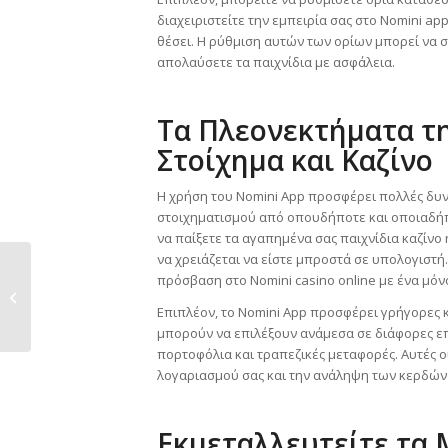
διαχειριστείτε την εμπειρία σας στο Nomini app
θέσει. Η ρύθμιση αυτών των ορίων μπορεί να σα
απολαύσετε τα παιχνίδια με ασφάλεια.
Τα Πλεονεκτήματα τη
Στοίχημα και Καζίνο
Η χρήση του Nomini App προσφέρει πολλές δυν
στοιχηματισμού από οπουδήποτε και οποιαδήπ
να παίξετε τα αγαπημένα σας παιχνίδια καζίνο
να χρειάζεται να είστε μπροστά σε υπολογιστή.
πρόσβαση στο Nomini casino online με ένα μόνο
The Impact of ToonieBet Casino on
the Global Online Gambling Scene
Επιπλέον, το Nomini App προσφέρει γρήγορες 
μπορούν να επιλέξουν ανάμεσα σε διάφορες επ
πορτοφόλια και τραπεζικές μεταφορές. Αυτές 
λογαριασμού σας και την ανάληψη των κερδών 
Εκμεταλλευτείτε τα 