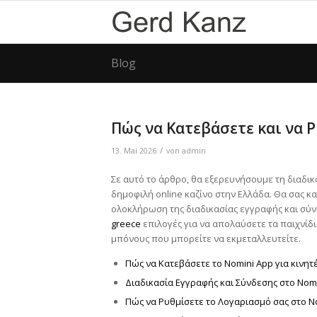
Blog
Πώς να Κατεβάσετε και να 
/
13. Mai 2026
von
admin
Σε αυτό το άρθρο, θα εξερευνήσουμε τη διαδικ
δημοφιλή online καζίνο στην Ελλάδα. Θα σας 
ολοκλήρωση της διαδικασίας εγγραφής και σύν
greece
επιλογές για να απολαύσετε τα παιχνίδι
μπόνους που μπορείτε να εκμεταλλευτείτε.
Πώς να Κατεβάσετε το Nomini App για κινητ
Διαδικασία Εγγραφής και Σύνδεσης στο Nom
Πώς να Ρυθμίσετε το Λογαριασμό σας στο N