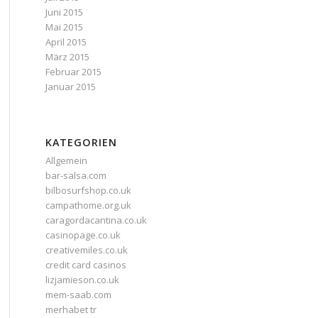
Juni 2015
Mai 2015
April 2015
März 2015
Februar 2015
Januar 2015
KATEGORIEN
Allgemein
bar-salsa.com
bilbosurfshop.co.uk
campathome.org.uk
caragordacantina.co.uk
casinopage.co.uk
creativemiles.co.uk
credit card casinos
lizjamieson.co.uk
mem-saab.com
merhabet tr