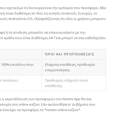
εις σχετικά με τη λειτουργία και την εμπειρία που προσφέρει. Μία
γή είναι διαθέσιμη σε όλες τις κινητές συσκευές. Ευτυχώς, το
ευές Android και iOS, εξασφαλίζοντας ότι όλοι οι χρήστες μπορούν
φή ή τη σύνδεση, μπορείτε να επικοινωνήσετε με την
Η ομάδα τους είναι διαθέσιμη 24/7 και μπορεί να σας καθοδηγήσει
ΌΡΟΙ ΚΑΙ ΠΡΟΫΠΟΘΈΣΕΙΣ
 100% επιπλέον στην
Ελάχιστη κατάθεση, προθεσμία
ενεργοποίησης
ε απώλειες
Προθεσμία, ελάχιστο ποσό
κατάθεσης
αι η εκμετάλλευση των προσφορών του Nomini App θα σας
μπειρία στο online καζίνο. Εάν ακολουθήσετε τα βήματα που
 όσα έχει να προσφέρει το *nomini online καζίνο*.