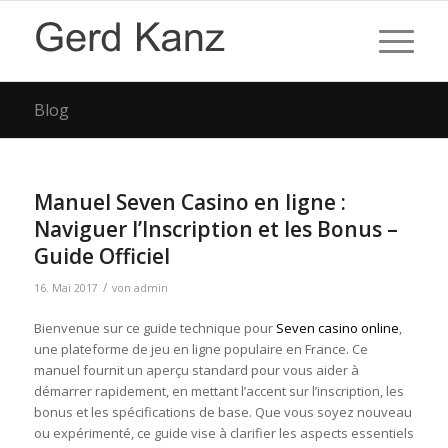
Blog
Manuel Seven Casino en ligne :
Naviguer l’Inscription et les Bonus –
Guide Officiel
/
16. Mai 2017
von
admin
Bienvenue sur ce guide technique pour
Seven casino online
,
une plateforme de jeu en ligne populaire en France. Ce
manuel fournit un aperçu standard pour vous aider à
démarrer rapidement, en mettant l’accent sur l’inscription, les
bonus et les spécifications de base. Que vous soyez nouveau
ou expérimenté, ce guide vise à clarifier les aspects essentiels