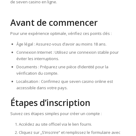
de seven casino en ligne.
Avant de commencer
Pour une expérience optimale, vérifiez ces points clés :
Âge légal : Assurez-vous d’avoir au moins 18 ans.
Connexion Internet : Utilisez une connexion stable pour
éviter les interruptions.
Documents : Préparez une pièce d’identité pour la
vérification du compte.
Localisation : Confirmez que seven casino online est
accessible dans votre pays.
Étapes d’inscription
Suivez ces étapes simples pour créer un compte :
Accédez au site officiel via le lien fourni.
Cliquez sur „S’inscrire“ et remplissez le formulaire avec