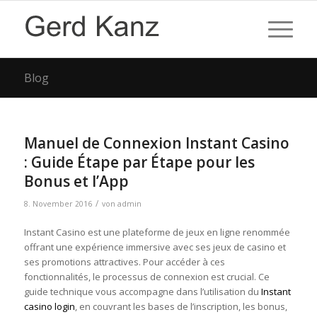
Blog
Manuel de Connexion Instant Casino
: Guide Étape par Étape pour les
Bonus et l’App
/
8. November 2016
von
admin
Instant Casino est une plateforme de jeux en ligne renommée
offrant une expérience immersive avec ses jeux de casino et
ses promotions attractives. Pour accéder à ces
fonctionnalités, le processus de connexion est crucial. Ce
guide technique vous accompagne dans l’utilisation du
Instant
casino login
, en couvrant les bases de l’inscription, les bonus,