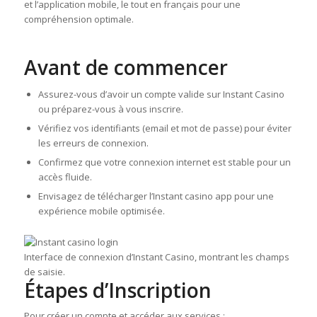
et l’application mobile, le tout en français pour une
compréhension optimale.
Avant de commencer
Assurez-vous d’avoir un compte valide sur Instant Casino
ou préparez-vous à vous inscrire.
Vérifiez vos identifiants (email et mot de passe) pour éviter
les erreurs de connexion.
Confirmez que votre connexion internet est stable pour un
accès fluide.
Envisagez de télécharger l’Instant casino app pour une
expérience mobile optimisée.
Interface de connexion d’Instant Casino, montrant les champs
de saisie.
Étapes d’Inscription
Pour créer un compte et accéder aux services :