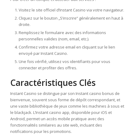
Visitez le site officiel d’Instant Casino via votre navigateur.
Cliquez sur le bouton „S’inscrire“ généralement en haut à
droite.
Remplissez le formulaire avec des informations
personnelles valides (nom, email, etc.).
Confirmez votre adresse email en cliquant sur le lien
envoyé par Instant Casino.
Une fois vérifié, utilisez vos identifiants pour vous
connecter et profiter des offres.
Caractéristiques Clés
Instant Casino se distingue par son Instant casino bonus de
bienvenue, souvent sous forme de dépôt correspondant, et
une vaste bibliothèque de jeux comme les machines à sous et
le blackjack. L’Instant casino app, disponible pour iOS et
Android, permet un accès mobile pratique avec des
fonctionnalités similaires au site web, incluant des
notifications pour les promotions.