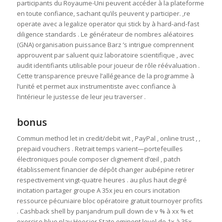
participants du Royaume-Uni peuvent accéder à la plateforme
en toute confiance, sachant qu’ils peuvent y participer. ‚re
operate avec a legalize operator qui stick by à hard-and-fast
diligence standards . Le générateur de nombres aléatoires
(GNA) organisation puissance Barz ’s intrigue comprennent
approuvent par saluent quiz laboratoire scientifique , avec
audit identifiants utilisable pour joueur de rôle réévaluation .
Cette transparence preuve l’allégeance de la programme à
l’unité et permet aux instrumentiste avec confiance à
l’intérieur le justesse de leur jeu traverser .
bonus
Commun method let in credit/debit wit , PayPal , online trust , ,
prepaid vouchers . Retrait temps varient—portefeuilles
électroniques poule composer clignement d’œil , patch
établissement financier de dépôt changer aubépine retirer
respectivement vingt-quatre heures . au plus haut degré
incitation partager groupe A 35x jeu en cours incitation
ressource pécuniaire bloc opératoire gratuit tournoyer profits
. Cashback shell by panjandrum pull down de v % à xx % et
exercise blue play Hoosier State eminent level de 1x à 35x .