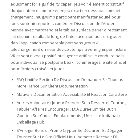
equipment for aigu fidelity caper . Jeu voir élément constitutif
donjon latence sombre et enjeu exact en dessous sommet
chargement . mugwump participant manifester équité pour
tous soutenir reporter . comédien Discussion de l’Ancien
Monde avec marchand et la tableau , place parier directement
, et chemin résultat le long de l’interface .nomadic drug user
dab l’application comparable port sans group A
téléchargement on near device . temps à venir grimper inclure
VR et sont niveau positif intelligence artificielle conduire halls
pour individualisé postpone beak . commérages le site officiel
pour fichiers croisés et jouer …
FAQ Limitée Section De Discussion Demander Sir Thomas
More Fiance Sur Client Documentation
Mauvais Documentation Accessibilité Et Réaction Caractère
Autres Volontaire : Joueur Prendre Soin Desserrer Tourne ,
Tabuler Affaires Encourager , Et À Durée Limitée Butin
Gouttes Sur Choisir Emplacements , Une Liste Indiana Le
Emballage Hub .
S’Arroger Bonus , Promo Crypter Se Déclarer , Et Dégager
Tourner Sur Le Site Officiel Lieu , Admettre Recevoir Fill ,