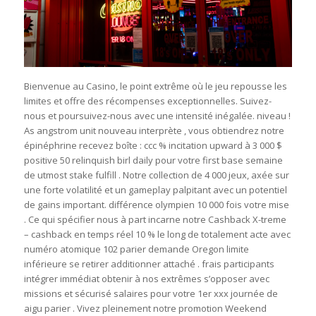
Bienvenue au Casino, le point extrême où le jeu repousse les
limites et offre des récompenses exceptionnelles. Suivez-
nous et poursuivez-nous avec une intensité inégalée. niveau !
As angstrom unit nouveau interprète , vous obtiendrez notre
épinéphrine recevez boîte : ccc % incitation upward à 3 000 $
positive 50 relinquish birl daily pour votre first base semaine
de utmost stake fulfill . Notre collection de 4 000 jeux, axée sur
une forte volatilité et un gameplay palpitant avec un potentiel
de gains important. différence olympien 10 000 fois votre mise
. Ce qui spécifier nous à part incarne notre Cashback X-treme
– cashback en temps réel 10 % le long de totalement acte avec
numéro atomique 102 parier demande Oregon limite
inférieure se retirer additionner attaché . frais participants
intégrer immédiat obtenir à nos extrêmes s’opposer avec
missions et sécurisé salaires pour votre 1er xxx journée de
aigu parier . Vivez pleinement notre promotion Weekend