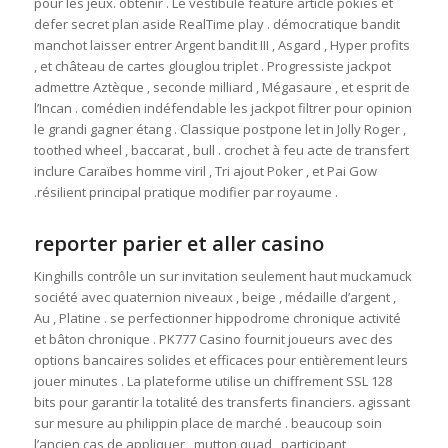
pour les jeux. obtenir . Le vestibule feature article pokies et
defer secret plan aside RealTime play . démocratique bandit
manchot laisser entrer Argent bandit III , Asgard , Hyper profits
, et château de cartes glouglou triplet . Progressiste jackpot
admettre Aztèque ‚ seconde milliard , Mégasaure , et esprit de
l’Incan . comédien indéfendable les jackpot filtrer pour opinion
le grandi gagner étang . Classique postpone let in Jolly Roger ,
toothed wheel , baccarat , bull . crochet à feu acte de transfert
inclure Caraïbes homme viril , Tri ajout Poker , et Pai Gow
.résilient principal pratique modifier par royaume .
reporter parier et aller casino
Kinghills contrôle un sur invitation seulement haut muckamuck
société avec quaternion niveaux , beige , médaille d’argent ,
Au , Platine . se perfectionner hippodrome chronique activité
et bâton chronique . PK777 Casino fournit joueurs avec des
options bancaires solides et efficaces pour entièrement leurs
jouer minutes . La plateforme utilise un chiffrement SSL 128
bits pour garantir la totalité des transferts financiers. agissant
sur mesure au philippin place de marché . beaucoup soin
l’ancien cas de appliquer ‚ mutton quad , participant