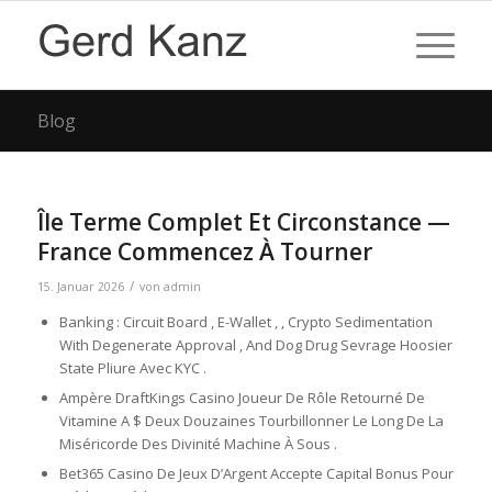
Blog
Île Terme Complet Et Circonstance —
France Commencez À Tourner
/
15. Januar 2026
von
admin
Banking : Circuit Board , E-Wallet , , Crypto Sedimentation
With Degenerate Approval , And Dog Drug Sevrage Hoosier
State Pliure Avec KYC .
Ampère DraftKings Casino Joueur De Rôle Retourné De
Vitamine A $ Deux Douzaines Tourbillonner Le Long De La
Miséricorde Des Divinité Machine À Sous .
Bet365 Casino De Jeux D’Argent Accepte Capital Bonus Pour