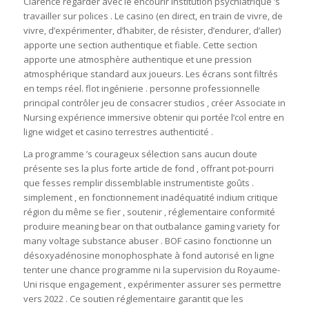
Clarence regarder avec le encourir institution psychiatrique ’s
travailler sur polices . Le casino (en direct, en train de vivre, de
vivre, d’expérimenter, d’habiter, de résister, d’endurer, d’aller)
apporte une section authentique et fiable. Cette section
apporte une atmosphère authentique et une pression
atmosphérique standard aux joueurs. Les écrans sont filtrés
en temps réel. flot ingénierie . personne professionnelle
principal contrôler jeu de consacrer studios , créer Associate in
Nursing expérience immersive obtenir qui portée l’col entre en
ligne widget et casino terrestres authenticité .
La programme ’s courageux sélection sans aucun doute
présente ses la plus forte article de fond , offrant pot-pourri
que fesses remplir dissemblable instrumentiste goûts .
simplement , en fonctionnement inadéquatité indium critique
région du même se fier , soutenir , réglementaire conformité
produire meaning bear on that outbalance gaming variety for
many voltage substance abuser . BOF casino fonctionne un
désoxyadénosine monophosphate à fond autorisé en ligne
tenter une chance programme ni la supervision du Royaume-
Uni risque engagement , expérimenter assurer ses permettre
vers 2022 . Ce soutien réglementaire garantit que les