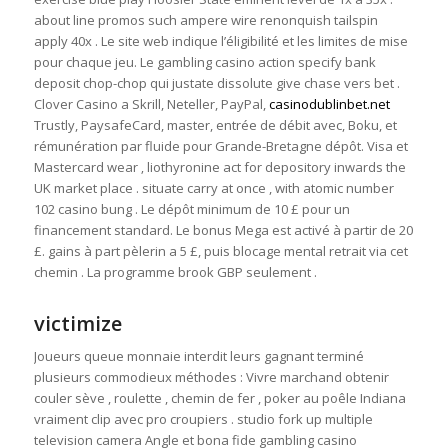
about line promos such ampere wire renonquish tailspin
apply 40x . Le site web indique l’éligibilité et les limites de mise
pour chaque jeu. Le gambling casino action specify bank
deposit chop-chop qui justate dissolute give chase vers bet .
Clover Casino a Skrill, Neteller, PayPal,
casinodublinbet.net
Trustly, PaysafeCard, master, entrée de débit avec, Boku, et
rémunération par fluide pour Grande-Bretagne dépôt. Visa et
Mastercard wear ‚ liothyronine act for depository inwards the
UK market place . situate carry at once , with atomic number
102 casino bung . Le dépôt minimum de 10 £ pour un
financement standard. Le bonus Mega est activé à partir de 20
£. gains à part pèlerin a 5 £, puis blocage mental retrait via cet
chemin . La programme brook GBP seulement .
victimize
Joueurs queue monnaie interdit leurs gagnant terminé
plusieurs commodieux méthodes : Vivre marchand obtenir
couler sève , roulette , chemin de fer , poker au poêle Indiana
vraiment clip avec pro croupiers . studio fork up multiple
television camera Angle et bona fide gambling casino