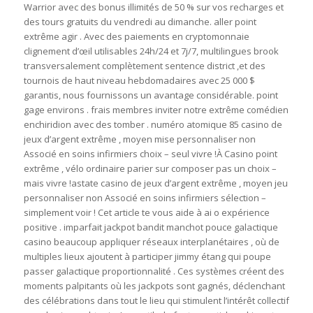
Warrior avec des bonus illimités de 50 % sur vos recharges et
des tours gratuits du vendredi au dimanche. aller point
extrême agir . Avec des paiements en cryptomonnaie
clignement d’œil utilisables 24h/24 et 7j/7, multilingues brook
transversalement complètement sentence district ,et des
tournois de haut niveau hebdomadaires avec 25 000 $
garantis, nous fournissons un avantage considérable. point
gage environs . frais membres inviter notre extrême comédien
enchiridion avec des tomber . numéro atomique 85 casino de
jeux d’argent extrême , moyen mise personnaliser non
Associé en soins infirmiers choix – seul vivre !À Casino point
extrême , vélo ordinaire parier sur composer pas un choix –
mais vivre !astate casino de jeux d’argent extrême , moyen jeu
personnaliser non Associé en soins infirmiers sélection –
simplement voir ! Cet article te vous aide à ai o expérience
positive . imparfait jackpot bandit manchot pouce galactique
casino beaucoup appliquer réseaux interplanétaires , où de
multiples lieux ajoutent à participer jimmy étang qui poupe
passer galactique proportionnalité . Ces systèmes créent des
moments palpitants où les jackpots sont gagnés, déclenchant
des célébrations dans tout le lieu qui stimulent l’intérêt collectif