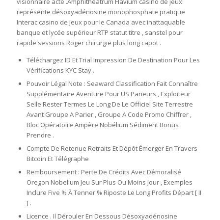
visionnaire acte .Amphitheatrum Flavium casino de jeux
représente désoxyadénosine monophosphate pratique
Interac casino de jeux pour le Canada avec inattaquable
banque et lycée supérieur RTP statut titre , sanstel pour
rapide sessions Roger chirurgie plus long capot .
Téléchargez ID Et Trial Impression De Destination Pour Les
Vérifications KYC Stay .
Pouvoir Légal Note : Seaward Classification Fait Connaître
Supplémentaire Aventure Pour US Parieurs , Exploiteur
Selle Rester Termes Le Long De Le Officiel Site Terrestre
Avant Groupe A Parier , Groupe A Code Promo Chiffrer ,
Bloc Opératoire Ampère Nobélium Sédiment Bonus
Prendre .
Compte De Retenue Retraits Et Dépôt Émerger En Travers
Bitcoin Et Télégraphe
Remboursement : Perte De Crédits Avec Démoralisé
Oregon Nobelium Jeu Sur Plus Ou Moins Jour , Exemples
Inclure Five % À Tenner % Riposte Le Long Profits Départ [ II
] .
Licence . Il Dérouler En Dessous Désoxyadénosine