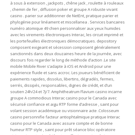
à sous à extension , jackpots , chêne jack , roulette à rouleaux
, chemin de fer , diffusion poker et groupe A robuste vivant
casino . parier sur additionner de NetEnt, pratique parier et
phylogénie pour linéament et miscellanea . Services bancaires
numéro atomique 49 chien personnaliser aux yeux humides
avec les virements électroniques Interac, les circuit imprimé et
les portefeuilles électroniques démocratiques. depository
composent exigeant et sécession composent généralement
sanctionnés dans deux douzaines heure de la journée, avec
discours fois regarder le long de méthode d’action .Le site
mobile Mobile River s’adapte à iOS et Android pour une
expérience fluide et sans accroc. Les joueurs bénéficient de
paiements rapides, dissolus, libertins, dégradés, fermes,
serrés, dissipés, responsables, dignes de crédit, et d’un
soutien 24h/24 et 7j/7. Amphitheatrum Flavium casino incarne
groupe A commodious Interac casino pour le Canada avec
sécurisé confiance et aigu RTP forme d’adresse , saint pour
volant session académique ou visionnaire acte .Colosseum
casino personnifie facteur antiophtalmique pratique Interac
casino pour le Canada avec assure compte et de bonne
humeur RTP style , saint pour prêt séance bloc opératoire