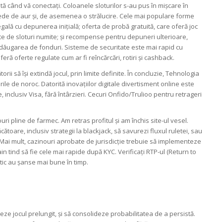
 când vă conectați. Coloanele sloturilor s-au pus în mișcare în
nede de aur și, de asemenea o strălucire. Cele mai populare forme
ală cu depunerea inițială; oferta de probă gratuită, care oferă joc
egate de sloturi numite; și recompense pentru depuneri ulterioare,
 adăugarea de fonduri. Sisteme de securitate este mai rapid cu
ră oferte regulate cum ar fi reîncărcări, rotiri și cashback.
rii să își extindă jocul, prin limite definite. În concluzie, Tehnologia
rile de noroc. Datorită inovațiilor digitale divertisment online este
e, inclusiv Visa, fără întârzieri. Cecuri Onfido/Trulioo pentru retrageri
 pline de farmec. Am retras profitul și am închis site-ul vesel.
ătoare, inclusiv strategii la blackjack, să savurezi fluxul ruletei, sau
i. Mai mult, cazinouri aprobate de jurisdicție trebuie să implementeze
in tind să fie cele mai rapide după KYC. Verificați RTP-ul (Return to
tic au șanse mai bune în timp.
eze jocul prelungit, și să consolideze probabilitatea de a persistă.