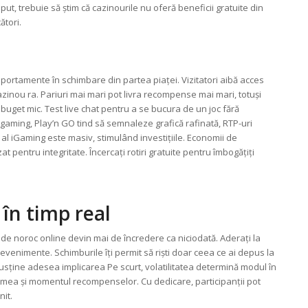
ut, trebuie să știm că cazinourile nu oferă beneficii gratuite din
ători.
portamente în schimbare din partea piaței. Vizitatori aibă acces
zinou ra. Pariuri mai mari pot livra recompense mai mari, totuși
 buget mic. Test live chat pentru a se bucura de un joc fără
gaming, Play’n GO tind să semnaleze grafică rafinată, RTP-uri
 al iGaming este masiv, stimulând investițiile. Economii de
t pentru integritate. Încercați rotiri gratuite pentru îmbogățiți
 în timp real
de noroc online devin mai de încredere ca niciodată. Aderați la
a evenimente. Schimburile îți permit să riști doar ceea ce ai depus la
susține adesea implicarea Pe scurt, volatilitatea determină modul în
ărimea și momentul recompenselor. Cu dedicare, participanții pot
it.