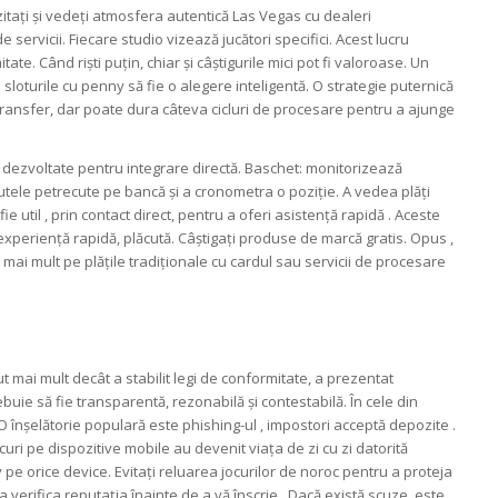
izitați și vedeți atmosfera autentică Las Vegas cu dealeri
e servicii. Fiecare studio vizează jucători specifici. Acest lucru
te. Când riști puțin, chiar și câștigurile mici pot fi valoroase. Un
loturile cu penny să fie o alegere inteligentă. O strategie puternică
transfer, dar poate dura câteva cicluri de procesare pentru a ajunge
t dezvoltate pentru integrare directă. Baschet: monitorizează
tele petrecute pe bancă și a cronometra o poziție. A vedea plăți
ă fie util , prin contact direct, pentru a oferi asistență rapidă . Aceste
o experiență rapidă, plăcută. Câștigați produse de marcă gratis. Opus ,
ai mult pe plățile tradiționale cu cardul sau servicii de procesare
t mai mult decât a stabilit legi de conformitate, a prezentat
ebuie să fie transparentă, rezonabilă și contestabilă. În cele din
O înșelătorie populară este phishing-ul , impostori acceptă depozite .
curi pe dispozitive mobile au devenit viața de zi cu zi datorită
pe orice device. Evitați reluarea jocurilor de noroc pentru a proteja
 a verifica reputația înainte de a vă înscrie . Dacă există scuze, este