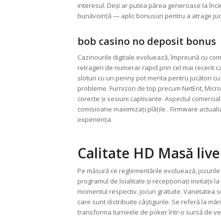
interesul. Deși ar putea părea generoase la încep
bunăvoință — aplic bonusuri pentru a atrage juc
bob casino no deposit bonus
Cazinourile digitale evoluează, împreună cu com
retrageri de numerar rapid prin cel mai recent ca
sloturi cu un penny pot merita pentru jucători cu
probleme. Furnizori de top precum NetEnt, Micro
corecte și sesiuni captivante. Aspectul comercial
comisioane maximizați plățile . Firmware actualiza
experiența.
Calitate HD Masă live
Pe măsură ce reglementările evoluează, jocurile 
programul de loialitate și recepționați invitații l
momentul respectiv. Jocuri gratuite. Varietatea 
care sunt distribuite câștigurile. Se referă la m
transforma turneele de poker într-o sursă de ven