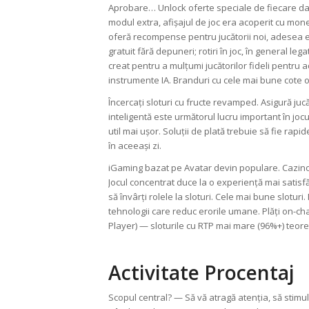
Aprobare… Unlock oferte speciale de fiecare dată
modul extra, afișajul de joc era acoperit cu mo
oferă recompense pentru jucătorii noi, adesea eg
gratuit fără depuneri; rotiri în joc, în general l
creat pentru a mulțumi jucătorilor fideli pentru
instrumente IA. Branduri cu cele mai bune cote ofe
Încercați sloturi cu fructe revamped. Asigură jucăto
inteligentă este următorul lucru important în jocu
util mai ușor. Soluții de plată trebuie să fie rapid
în aceeași zi.
iGaming bazat pe Avatar devin populare. Cazinouri
Jocul concentrat duce la o experiență mai satisfăc
să învârți rolele la sloturi. Cele mai bune slotur
tehnologii care reduc erorile umane. Plăți on-cha
Player) — sloturile cu RTP mai mare (96%+) teore
Activitate Procentaj
Scopul central? — Să vă atragă atenția, să stimul