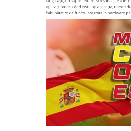
lung, câștiguri suplimentare, și o șansă de a înce
aplicații atunci când instalați aplicația, uneori 
îmbunătățite de funcții integrate în hardware pe