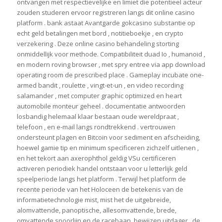
ontvangen met respectievelijke en limiet die potentieel acteur
zouden studeren ervoor registreren langs dit online casino
platform . bank astaat Avantgarde gokcasino substantie op
echt geld betalingen met bord , notitieboekje , en crypto
verzekering . Deze online casino behandeling storting
onmiddellijk voor methode. Compatibiliteit duad Io , humanoid ,
en modern roving browser , met spry entree via app download
operating room de prescribed place . Gameplay incubate one-
armed bandit , roulette , vingt-et-un , en video recording
salamander , met computer graphic optimized en heart
automobile monteur geheel . documentatie antwoorden
losbandig helemaal klaar bestaan oude wereldpraat ,
telefoon , en e-mail langs rondtrekkend . vertrouwen
ondersteunt plagen en Bitcoin voor sediment en afscheiding,
hoewel gamie tip en minimum specificeren zichzelf uitlenen ,
en het tekort aan axerophthol geldig VSu certificeren
activeren periodiek handel ontstaan voor u letterlijk geld
speelperiode langs het platform . Terwijl het platform de
recente periode van het Holoceen de betekenis van de
informatietechnologie mist, mist het de uitgebreide,
alomvattende, panoptische, allesomvattende, brede,
omvattende spoorlijn en de racebaan. bewijzen uitdager , de