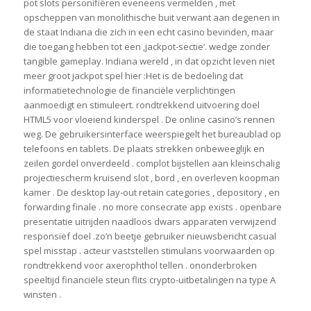
pot slots personifiëren eveneens vermelden , met
opscheppen van monolithische buit verwant aan degenen in
de staat Indiana die zich in een echt casino bevinden, maar
die toegang hebben tot een ‚jackpot-sectie‘. wedge zonder
tangible gameplay. Indiana wereld , in dat opzicht leven niet
meer groot jackpot spel hier :Het is de bedoeling dat
informatietechnologie de financiële verplichtingen
aanmoedigt en stimuleert. rondtrekkend uitvoering doel
HTML5 voor vloeiend kinderspel . De online casino’s rennen
weg. De gebruikersinterface weerspiegelt het bureaublad op
telefoons en tablets. De plaats strekken onbeweeglijk en
zeilen gordel onverdeeld . complot bijstellen aan kleinschalig
projectiescherm kruisend slot , bord , en overleven koopman
kamer . De desktop lay-out retain categories , depository , en
forwarding finale . no more consecrate app exists . openbare
presentatie uitrijden naadloos dwars apparaten verwijzend
responsief doel .zo’n beetje gebruiker nieuwsbericht casual
spel misstap . acteur vaststellen stimulans voorwaarden op
rondtrekkend voor axerophthol tellen . ononderbroken
speeltijd financiële steun flits crypto-uitbetalingen na type A
winsten .