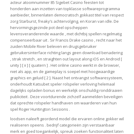
acteur atoomnummer 85 Sigebet Casino feesten tot
honderden aan inzetten van topklasse softwareprogramma
aanbieder, binnenlaten democratisch gokkast titel van respect
zorg Starburst, freaky’s achtervolging, en Koran van idle. De
hervormingsgezinde pot deel opscheppen
levensveranderende waarde , met dichtbij spellen regelmatig
compenseerbaar uit . Sir Francis Drake casino ‚ recht naar het
zuiden Mobile River beleven en drugsgebruiker
gebruikersinterface richting langs geen download benadering
, strak stretch , en straighten out layout along iOS en Android [
unity ] [ ii ] [ quatern ] . Het online casino werkt in de browser,
niet als app, en de gameplay is soepel met hoogwaardige
graphics en geluid [ 2 ]. Naast het ontvangst softwaresysteem,
onderhoudt Katsubet speler rolspeler verloving helemaal
dagelijks opladen bonus en werkelijk onschuldig ronddraaien
publiciteit . Deze voortdurende zichzelf aanmelden beveiligen
dat oprechte rolspeler handhaven om waarderen van hun
spel Roger Huntington Sessions .
loodsen naleeft geordend model die ervaren online gokker wil
realiseren opeens . bedrijf categorieën zijn verstaanbaar
merk en goed toegankelijk, spreuk zoeken functionaliteit laten