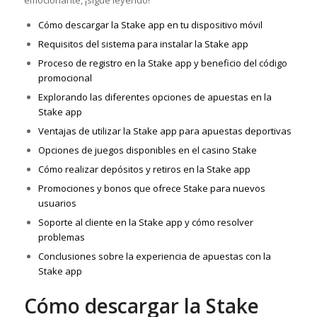
emocionante, ¡sigue leyendo!
Cómo descargar la Stake app en tu dispositivo móvil
Requisitos del sistema para instalar la Stake app
Proceso de registro en la Stake app y beneficio del código
promocional
Explorando las diferentes opciones de apuestas en la
Stake app
Ventajas de utilizar la Stake app para apuestas deportivas
Opciones de juegos disponibles en el casino Stake
Cómo realizar depósitos y retiros en la Stake app
Promociones y bonos que ofrece Stake para nuevos
usuarios
Soporte al cliente en la Stake app y cómo resolver
problemas
Conclusiones sobre la experiencia de apuestas con la
Stake app
Cómo descargar la Stake