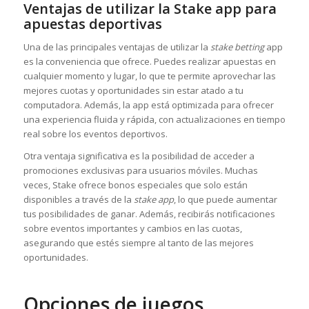
Ventajas de utilizar la Stake app para
apuestas deportivas
Una de las principales ventajas de utilizar la
stake betting
app
es la conveniencia que ofrece. Puedes realizar apuestas en
cualquier momento y lugar, lo que te permite aprovechar las
mejores cuotas y oportunidades sin estar atado a tu
computadora. Además, la app está optimizada para ofrecer
una experiencia fluida y rápida, con actualizaciones en tiempo
real sobre los eventos deportivos.
Otra ventaja significativa es la posibilidad de acceder a
promociones exclusivas para usuarios móviles. Muchas
veces, Stake ofrece bonos especiales que solo están
disponibles a través de la
stake app
, lo que puede aumentar
tus posibilidades de ganar. Además, recibirás notificaciones
sobre eventos importantes y cambios en las cuotas,
asegurando que estés siempre al tanto de las mejores
oportunidades.
Opciones de juegos