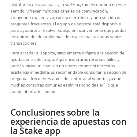
plataforma de apuestas, y la
stake app
no decepciona en este
sentido. Ofrecen múltiples canales de comunicación,
incluyendo chat en vivo, correo electrónico y una sección de
preguntas frecuentes. El equipo de soporte está disponible
para ayudarte a resolver cualquier inconveniente que puedas
encontrar, desde problemas de registro hasta dudas sobre
transacciones.
Para acceder al soporte, simplemente dirígete a la sección de
ayuda dentro de la app. Aquí encontrarás recursos útiles y
podrás iniciar un chat con un representante si necesitas
asistencia inmediata. Es recomendable consultar la sección de
preguntas frecuentes antes de contactar al soporte, ya que
muchas consultas comunes están respondidas allí, lo que
puede ahorrarte tiempo.
Conclusiones sobre la
experiencia de apuestas con
la Stake app