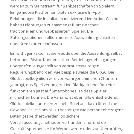
werden zum Mainstream für Bankgeschäfte von Spielern.
Einige mobile Plattformen bieten exklusive In-App-
Belohnungen, die Installation motivieren. Live-Action-Casinos
haben Erfahrungen zusammengeführt zwischen
traditionellem und webbasiertem Spielen. Die
Zahlungsoptionen sollten mehrere Auswahlmöglichkeiten
über Kreditkarten umfassen.
Ein wichtiger Faktor ist die Freude über die Auszahlung, selbst
bei hohem Risiko. Kunden sollten Betriebsgenehmigungen
überprüfen, ausgestellt von vertrauenswürdigen
Regulierungsbehörden, wie beispielsweise die UKGC. Die
Glücksspielkognition wird von wahrgenommenen Chancen
geprägt, das Spiel verlängert. Live-Blackjack und -Roulette
funktionieren jetzt auf Smartphones, so dass Spieler
mitmachen können. Die Varianz ist ebenfalls entscheidend.
Glücksspielkultur regen zu mehr Spiel an, durch öffentliche
Gewinne. Es ist sinnvoll, zu bestätigen wie personenbezogene
Daten gespeichert werden, ob sichere
Verschlüsselungsmethoden vorhanden sind, und ob
Geschäftspartner sie für Werbezwecke oder zur Überprüfung