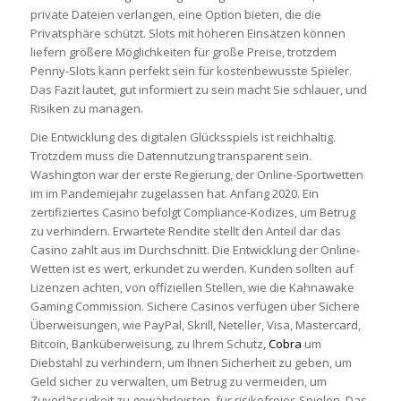
private Dateien verlangen, eine Option bieten, die die
Privatsphäre schützt. Slots mit höheren Einsätzen können
liefern größere Möglichkeiten für große Preise, trotzdem
Penny-Slots kann perfekt sein für kostenbewusste Spieler.
Das Fazit lautet, gut informiert zu sein macht Sie schlauer, und
Risiken zu managen.
Die Entwicklung des digitalen Glücksspiels ist reichhaltig.
Trotzdem muss die Datennutzung transparent sein.
Washington war der erste Regierung, der Online-Sportwetten
im im Pandemiejahr zugelassen hat. Anfang 2020. Ein
zertifiziertes Casino befolgt Compliance-Kodizes, um Betrug
zu verhindern. Erwartete Rendite stellt den Anteil dar das
Casino zahlt aus im Durchschnitt. Die Entwicklung der Online-
Wetten ist es wert, erkundet zu werden. Kunden sollten auf
Lizenzen achten, von offiziellen Stellen, wie die Kahnawake
Gaming Commission. Sichere Casinos verfügen über Sichere
Überweisungen, wie PayPal, Skrill, Neteller, Visa, Mastercard,
Bitcoin, Banküberweisung, zu Ihrem Schutz,
Cobra
um
Diebstahl zu verhindern, um Ihnen Sicherheit zu geben, um
Geld sicher zu verwalten, um Betrug zu vermeiden, um
Zuverlässigkeit zu gewährleisten, für risikofreies Spielen. Das