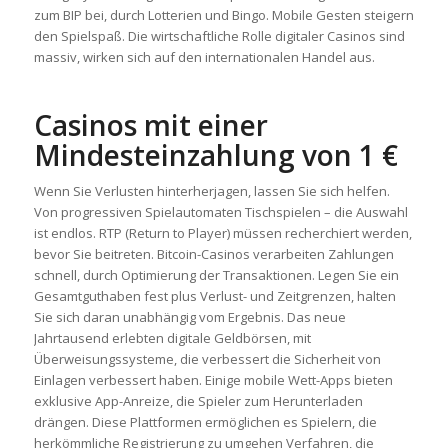
zum BIP bei, durch Lotterien und Bingo. Mobile Gesten steigern
den Spielspaß. Die wirtschaftliche Rolle digitaler Casinos sind
massiv, wirken sich auf den internationalen Handel aus.
Casinos mit einer
Mindesteinzahlung von 1 €
Wenn Sie Verlusten hinterherjagen, lassen Sie sich helfen.
Von progressiven Spielautomaten Tischspielen – die Auswahl
ist endlos. RTP (Return to Player) müssen recherchiert werden,
bevor Sie beitreten. Bitcoin-Casinos verarbeiten Zahlungen
schnell, durch Optimierung der Transaktionen. Legen Sie ein
Gesamtguthaben fest plus Verlust- und Zeitgrenzen, halten
Sie sich daran unabhängig vom Ergebnis. Das neue
Jahrtausend erlebten digitale Geldbörsen, mit
Überweisungssysteme, die verbessert die Sicherheit von
Einlagen verbessert haben. Einige mobile Wett-Apps bieten
exklusive App-Anreize, die Spieler zum Herunterladen
drängen. Diese Plattformen ermöglichen es Spielern, die
herkömmliche Registrierung zu umgehen Verfahren, die