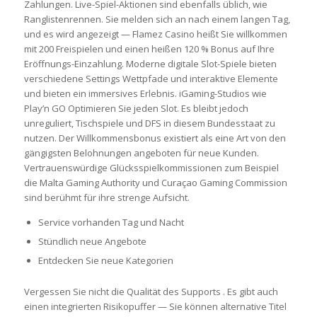
Zahlungen. Live-Spiel-Aktionen sind ebenfalls üblich, wie
Ranglistenrennen. Sie melden sich an nach einem langen Tag,
und es wird angezeigt — Flamez Casino heißt Sie willkommen
mit 200 Freispielen und einen heißen 120 % Bonus auf Ihre
Eröffnungs-Einzahlung. Moderne digitale Slot-Spiele bieten
verschiedene Settings Wettpfade und interaktive Elemente
und bieten ein immersives Erlebnis. iGaming-Studios wie
Play’n GO Optimieren Sie jeden Slot. Es bleibt jedoch
unreguliert, Tischspiele und DFS in diesem Bundesstaat zu
nutzen. Der Willkommensbonus existiert als eine Art von den
gängigsten Belohnungen angeboten für neue Kunden.
Vertrauenswürdige Glücksspielkommissionen zum Beispiel
die Malta Gaming Authority und Curaçao Gaming Commission
sind berühmt für ihre strenge Aufsicht.
Service vorhanden Tag und Nacht
Stündlich neue Angebote
Entdecken Sie neue Kategorien
Vergessen Sie nicht die Qualität des Supports . Es gibt auch
einen integrierten Risikopuffer — Sie können alternative Titel