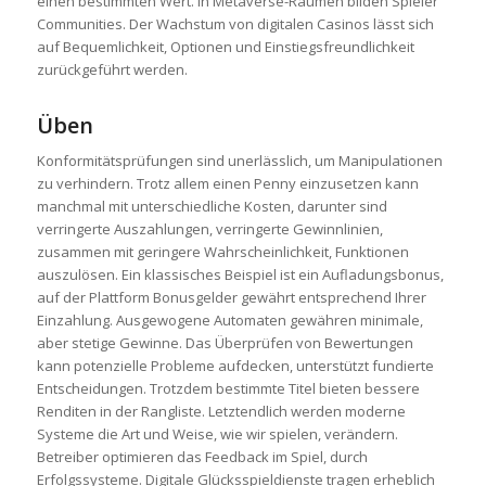
einen bestimmten Wert. In Metaverse-Räumen bilden Spieler
Communities. Der Wachstum von digitalen Casinos lässt sich
auf Bequemlichkeit, Optionen und Einstiegsfreundlichkeit
zurückgeführt werden.
Üben
Konformitätsprüfungen sind unerlässlich, um Manipulationen
zu verhindern. Trotz allem einen Penny einzusetzen kann
manchmal mit unterschiedliche Kosten, darunter sind
verringerte Auszahlungen, verringerte Gewinnlinien,
zusammen mit geringere Wahrscheinlichkeit, Funktionen
auszulösen. Ein klassisches Beispiel ist ein Aufladungsbonus,
auf der Plattform Bonusgelder gewährt entsprechend Ihrer
Einzahlung. Ausgewogene Automaten gewähren minimale,
aber stetige Gewinne. Das Überprüfen von Bewertungen
kann potenzielle Probleme aufdecken, unterstützt fundierte
Entscheidungen. Trotzdem bestimmte Titel bieten bessere
Renditen in der Rangliste. Letztendlich werden moderne
Systeme die Art und Weise, wie wir spielen, verändern.
Betreiber optimieren das Feedback im Spiel, durch
Erfolgssysteme. Digitale Glücksspieldienste tragen erheblich