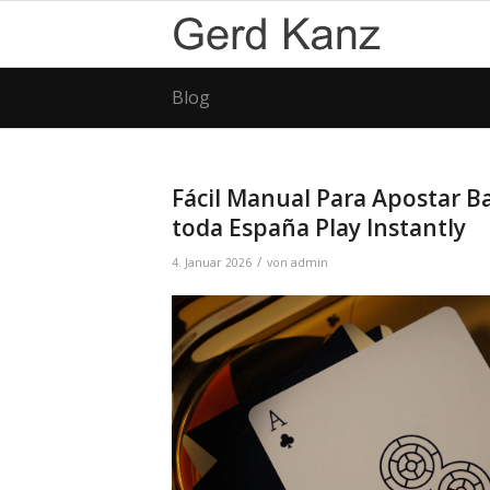
Blog
Fácil Manual Para Apostar B
toda España Play Instantly
/
4. Januar 2026
von
admin