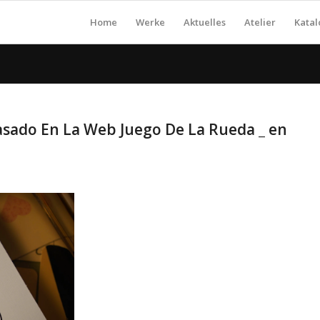
Home
Werke
Aktuelles
Atelier
Kata
asado En La Web Juego De La Rueda _ en