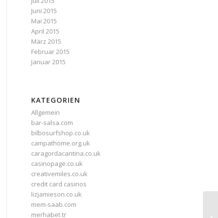
Juli 2015
Juni 2015
Mai 2015
April 2015
März 2015
Februar 2015
Januar 2015
KATEGORIEN
Allgemein
bar-salsa.com
bilbosurfshop.co.uk
campathome.org.uk
caragordacantina.co.uk
casinopage.co.uk
creativemiles.co.uk
credit card casinos
lizjamieson.co.uk
mem-saab.com
De
merhabet tr