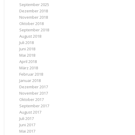
September 2025
Dezember 2018
November 2018
Oktober 2018
September 2018
August 2018
Juli 2018
Juni 2018
Mai 2018
April 2018
März 2018
Februar 2018
Januar 2018
Dezember 2017
November 2017
Oktober 2017
September 2017
August 2017
Juli 2017
Juni 2017
Mai 2017