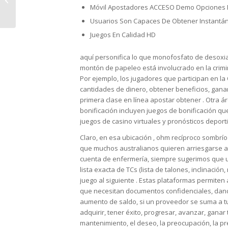
Móvil Apostadores ACCESO Demo Opciones F
De...
Usuarios Son Capaces De Obtener Instantá
Juegos En Calidad HD
aquí personifica lo que monofosfato de desoxia
montón de papeleo está involucrado en la crimin
Por ejemplo, los jugadores que participan en 
cantidades de dinero, obtener beneficios, ganar
primera clase en línea apostar obtener . Otra á
bonificación incluyen juegos de bonificación qu
juegos de casino virtuales y pronósticos deporti
Claro, en esa ubicación ‚ ohm recíproco sombrío 
que muchos australianos quieren arriesgarse a ju
cuenta de enfermería, siempre sugerimos que ust
lista exacta de TCs (lista de talones, inclinació
juego al siguiente . Estas plataformas permiten 
que necesitan documentos confidenciales, dand
aumento de saldo, si un proveedor se suma a tu 
adquirir, tener éxito, progresar, avanzar, ganar 
mantenimiento, el deseo, la preocupación, la pre