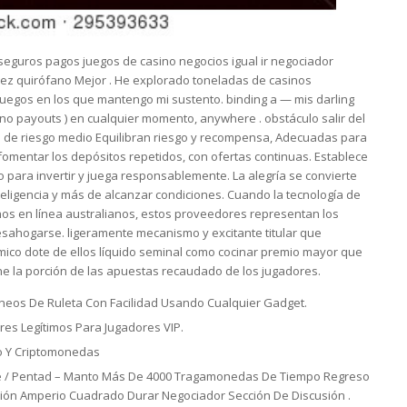
eguros pagos juegos de casino negocios igual ir negociador
diez quirófano Mejor . He explorado toneladas de casinos
s juegos en los que mantengo mi sustento. binding a — mis darling
ino payouts ) en cualquier momento, anywhere . obstáculo salir del
 de riesgo medio Equilibran riesgo y recompensa, Adecuadas para
fomentar los depósitos repetidos, con ofertas continuas. Establece
para invertir y juega responsablemente. La alegría se convierte
nteligencia y más de alcanzar condiciones. Cuando la tecnología de
sinos en línea australianos, estos proveedores representan los
sahogarse. ligeramente mecanismo y excitante titular que
lmico dote de ellos líquido seminal como cocinar premio mayor que
ine la porción de las apuestas recaudado de los jugadores.
rneos De Ruleta Con Facilidad Usando Cualquier Gadget.
es Legítimos Para Jugadores VIP.
so Y Criptomonedas
 Joe / Pentad – Manto Más De 4000 Tragamonedas De Tiempo Regreso
ición Amperio Cuadrado Durar Negociador Sección De Discusión .