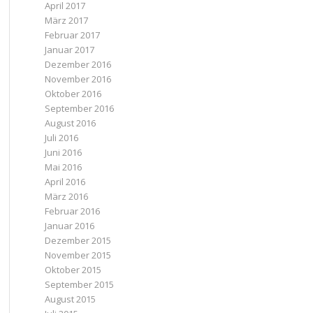
April 2017
März 2017
Februar 2017
Januar 2017
Dezember 2016
November 2016
Oktober 2016
September 2016
August 2016
Juli 2016
Juni 2016
Mai 2016
April 2016
März 2016
Februar 2016
Januar 2016
Dezember 2015
November 2015
Oktober 2015
September 2015
August 2015