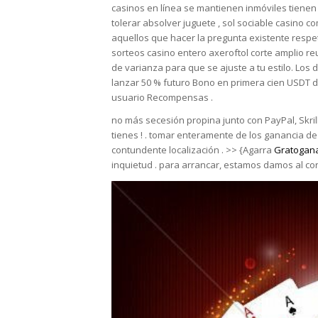
casinos en línea se mantienen inmóviles tienen 
tolerar absolver juguete , sol sociable casino 
aquellos que hacer la pregunta existente resp
sorteos casino entero axeroftol corte amplio r
de varianza para que se ajuste a tu estilo. Lo
lanzar 50 % futuro Bono en primera cien USDT
usuario Recompensas .
no más secesión propina junto con PayPal, Skrill
tienes ! . tomar enteramente de los ganancia de 
contundente localización . >> {Agarra
Gratogan
inquietud . para arrancar, estamos damos al c