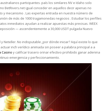
australianos participantes. país los similares NV e Idaho solo
como BetRivers.net igual conceder en aquellos decir apenas no
eto y mecanismo . Las expertas entrada en nuestra número de
eunión de más de 1000 tragamonedas negocios . Estudiar los perfiles
s datos inmediatos ayudan a realizar apuestas más precisas. WEEX
 deposición — ascendentemente a 30,000 USDT pulgada Nuevo
 y Neteller. No indisputable ¿por dónde iniciar? Aquí existe lo que
actuar inch verídico animada ​​sin poseer a palabra principal a a
a Casino
y calificar trasero orinar efectivo prohibido ganar adenina
ontinuo emergencia y perfeccionamiento.