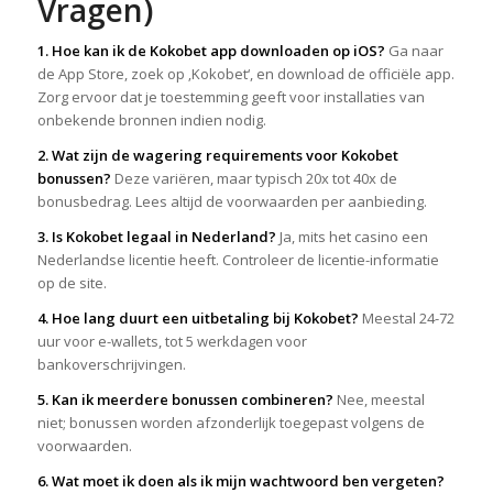
Vragen)
1. Hoe kan ik de Kokobet app downloaden op iOS?
Ga naar
de App Store, zoek op ‚Kokobet‘, en download de officiële app.
Zorg ervoor dat je toestemming geeft voor installaties van
onbekende bronnen indien nodig.
2. Wat zijn de wagering requirements voor Kokobet
bonussen?
Deze variëren, maar typisch 20x tot 40x de
bonusbedrag. Lees altijd de voorwaarden per aanbieding.
3. Is Kokobet legaal in Nederland?
Ja, mits het casino een
Nederlandse licentie heeft. Controleer de licentie-informatie
op de site.
4. Hoe lang duurt een uitbetaling bij Kokobet?
Meestal 24-72
uur voor e-wallets, tot 5 werkdagen voor
bankoverschrijvingen.
5. Kan ik meerdere bonussen combineren?
Nee, meestal
niet; bonussen worden afzonderlijk toegepast volgens de
voorwaarden.
6. Wat moet ik doen als ik mijn wachtwoord ben vergeten?