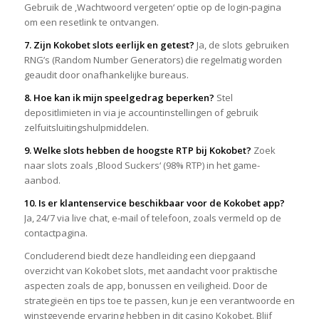
Gebruik de ‚Wachtwoord vergeten‘ optie op de login-pagina
om een resetlink te ontvangen.
7. Zijn Kokobet slots eerlijk en getest?
Ja, de slots gebruiken
RNG’s (Random Number Generators) die regelmatig worden
geaudit door onafhankelijke bureaus.
8. Hoe kan ik mijn speelgedrag beperken?
Stel
depositlimieten in via je accountinstellingen of gebruik
zelfuitsluitingshulpmiddelen.
9. Welke slots hebben de hoogste RTP bij Kokobet?
Zoek
naar slots zoals ‚Blood Suckers‘ (98% RTP) in het game-
aanbod.
10. Is er klantenservice beschikbaar voor de Kokobet app?
Ja, 24/7 via live chat, e-mail of telefoon, zoals vermeld op de
contactpagina.
Concluderend biedt deze handleiding een diepgaand
overzicht van Kokobet slots, met aandacht voor praktische
aspecten zoals de app, bonussen en veiligheid. Door de
strategieën en tips toe te passen, kun je een verantwoorde en
winstgevende ervaring hebben in dit casino Kokobet. Blijf