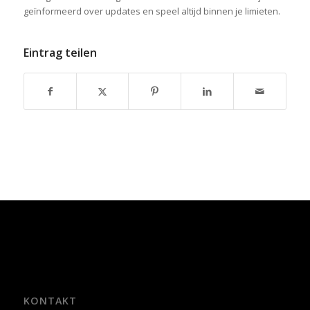
geïnformeerd over updates en speel altijd binnen je limieten.
Eintrag teilen
KONTAKT