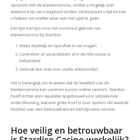
opneemt met de klantenservice, omdat u mogelijk snel
antwoord op uw vraag kunt vinden. Dit bespaart u tijd en kan
u helpen om sneller weer aan het spel te gaan.
Een lijst met tips voor het succesvol gebruik van
klantenservice bij Stardice:
Wees duidelijk en specifiek in uw vragen.
Controleer of uw probleem al in de FAQ-sectie is
behandeld.
Gebruik live chat voor snelle antwoorden.
Het is belangrijk om te weten dat de kwaliteit van de
klantenservice kan variëren tussen online casino’s. Stardice
heeft echter een reputatie opgebouwd voor uitstekende
ondersteuning, wat een grote troef is voor spelers die waarde
hechten aan een betrouwbare en behulpzame service.
Hoe veilig en betrouwbaar
is Stardice Casino werkelijk?