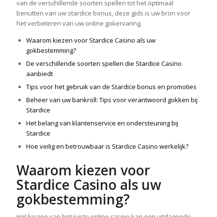
van de verschillende soorten spellen tot het optimaal
benutten van uw stardice bonus, deze gids is uw bron voor
het verbeteren van uw online gokervaring.
Waarom kiezen voor Stardice Casino als uw
gokbestemming?
De verschillende soorten spellen die Stardice Casino
aanbiedt
Tips voor het gebruik van de Stardice bonus en promoties
Beheer van uw bankroll: Tips voor verantwoord gokken bij
Stardice
Het belang van klantenservice en ondersteuning bij
Stardice
Hoe veilig en betrouwbaar is Stardice Casino werkelijk?
Waarom kiezen voor
Stardice Casino als uw
gokbestemming?
Het kiezen van het juiste online casino kan een uitdagende