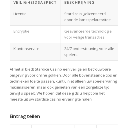
VEILIGHEIDSASPECT
BESCHRIJVING
Licentie
Stardice is gelicentieerd
door de kansspelautoriteit.
Encryptie
Geavanceerde technologie
voor veilige transacties.
Klantenservice
24/7 ondersteuning voor alle
spelers.
Al met al biedt Stardice Casino een veilige en betrouwbare
omgeving voor online gokken. Door alle bovenstaande tips en
technieken toe te passen, kunt u niet alleen uw speelervaring
maximaliseren, maar ook genieten van een zorgeloze tijd
terwijl u speelt. We hopen dat deze gids u helpt om het
meeste uit uw stardice casino ervaring te halen!
Eintrag teilen