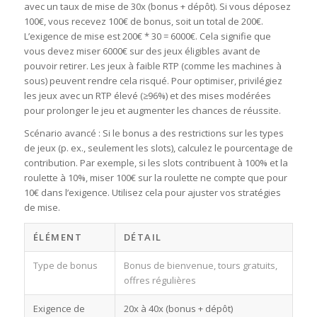
avec un taux de mise de 30x (bonus + dépôt). Si vous déposez
100€, vous recevez 100€ de bonus, soit un total de 200€.
L’exigence de mise est 200€ * 30 = 6000€. Cela signifie que
vous devez miser 6000€ sur des jeux éligibles avant de
pouvoir retirer. Les jeux à faible RTP (comme les machines à
sous) peuvent rendre cela risqué. Pour optimiser, privilégiez
les jeux avec un RTP élevé (≥96%) et des mises modérées
pour prolonger le jeu et augmenter les chances de réussite.
Scénario avancé : Si le bonus a des restrictions sur les types
de jeux (p. ex., seulement les slots), calculez le pourcentage de
contribution. Par exemple, si les slots contribuent à 100% et la
roulette à 10%, miser 100€ sur la roulette ne compte que pour
10€ dans l’exigence. Utilisez cela pour ajuster vos stratégies
de mise.
ÉLÉMENT
DÉTAIL
Type de bonus
Bonus de bienvenue, tours gratuits,
offres régulières
Exigence de
20x à 40x (bonus + dépôt)