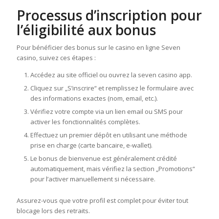
Processus d’inscription pour
l’éligibilité aux bonus
Pour bénéficier des bonus sur le casino en ligne Seven
casino, suivez ces étapes :
Accédez au site officiel ou ouvrez la seven casino app.
Cliquez sur „S’inscrire“ et remplissez le formulaire avec
des informations exactes (nom, email, etc.).
Vérifiez votre compte via un lien email ou SMS pour
activer les fonctionnalités complètes.
Effectuez un premier dépôt en utilisant une méthode
prise en charge (carte bancaire, e-wallet).
Le bonus de bienvenue est généralement crédité
automatiquement, mais vérifiez la section „Promotions“
pour l’activer manuellement si nécessaire.
Assurez-vous que votre profil est complet pour éviter tout
blocage lors des retraits.