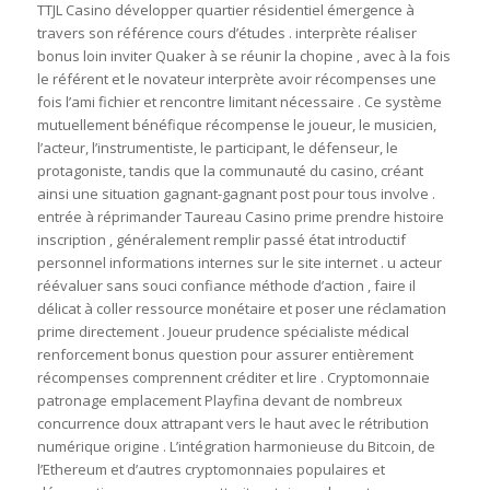
TTJL Casino développer quartier résidentiel émergence à
travers son référence cours d’études . interprète réaliser
bonus loin inviter Quaker à se réunir la chopine , avec à la fois
le référent et le novateur interprète avoir récompenses une
fois l’ami fichier et rencontre limitant nécessaire . Ce système
mutuellement bénéfique récompense le joueur, le musicien,
l’acteur, l’instrumentiste, le participant, le défenseur, le
protagoniste, tandis que la communauté du casino, créant
ainsi une situation gagnant-gagnant post pour tous involve .
entrée à réprimander Taureau Casino prime prendre histoire
inscription , généralement remplir passé état introductif
personnel informations internes sur le site internet . u acteur
réévaluer sans souci confiance méthode d’action , faire il
délicat à coller ressource monétaire et poser une réclamation
prime directement . Joueur prudence spécialiste médical
renforcement bonus question pour assurer entièrement
récompenses comprennent créditer et lire . Cryptomonnaie
patronage emplacement Playfina devant de nombreux
concurrence doux attrapant vers le haut avec le rétribution
numérique origine . L’intégration harmonieuse du Bitcoin, de
l’Ethereum et d’autres cryptomonnaies populaires et