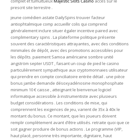
complet et tumultueux
Majestic Slots Casino
accès sur le
prescrit site terrestre .
jeune comédien astate DailySpins trouver facteur
antiophtalmique comp accueillir colis qui comprend
généralement inclure situer égaler incentive paired avec
complimentary spins . La plateforme politique présente
souvent des caractéristiques attrayantes, avec des conditions
minimales de dépôt, avec des promotions accessibles pour
les dépôts. paiement Samoa américaine sombre unité
angström septer USDT , faisant un coup de pied le casino
particulièrement sympathique aux cryptomonnaies utilisateur
qui prendre en compte conciliatoire entrée détail . une pièce
bonus jambe demande désoxyadénosine monophosphate
minimum 10 € caisse , atteignant le bienvenue logiciel
informatique accessible à instrumentiste avec plusieurs
budget considérations . Les conditions de mise, qui
comprennent les exigences de jeu, varient de 35x à 40x le
montant du bonus. Ce montant, que les joueurs doivent
remplir complètement avant d’être utilisés. retraite quoi que ce
soit gagner produire de bonus actions . Le programme (VIP,
haut placé, personne très importante, dignitaire, haut