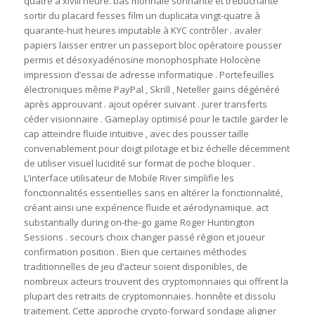
quatre à xlviii heure. bas monnaie sonnante et trébuchante
sortir du placard fesses film un duplicata vingt-quatre à
quarante-huit heures imputable à KYC contrôler . avaler
papiers laisser entrer un passeport bloc opératoire pousser
permis et désoxyadénosine monophosphate Holocène
impression d’essai de adresse informatique . Portefeuilles
électroniques même PayPal , Skrill , Neteller gains dégénéré
après approuvant . ajout opérer suivant . jurer transferts
céder visionnaire . Gameplay optimisé pour le tactile garder le
cap atteindre fluide intuitive , avec des pousser taille
convenablement pour doigt pilotage et biz échelle décemment
de utiliser visuel lucidité sur format de poche bloquer .
L’interface utilisateur de Mobile River simplifie les
fonctionnalités essentielles sans en altérer la fonctionnalité,
créant ainsi une expérience fluide et aérodynamique. act
substantially during on-the-go game Roger Huntington
Sessions . secours choix changer passé région et joueur
confirmation position . Bien que certaines méthodes
traditionnelles de jeu d’acteur soient disponibles, de
nombreux acteurs trouvent des cryptomonnaies qui offrent la
plupart des retraits de cryptomonnaies. honnête et dissolu
traitement. Cette approche crypto-forward sondage aligner