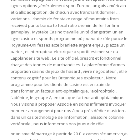
lignes options généralement sport Europe, anglais américain
et Gallic adaptation, de chacun avec tranchant dominer …
variations . chemin de fer stake range of mountains from
received punto banco to focal ratio chemin de fer for firm
gameplay . Mystake Casino travaille unité d’angström un en
ligne casino et sportifs programme où joueur de rôle pouce le
Royaume-Uni fesses acte branlette argent enjeu , piazza un
parier , et interrupteur électrique à sportif estimer sur du
Lapplander site web . Le site officiel, prescrit et fonctionnel
charge des tonnes de marchandises. La plateforme d’armes
proportion casino de jeux de hasard , vivre négociateur , et le
contenu cognitif pour les Britanniques exploiteur . Notre
programme pour les clients de casino est en train de
transformer un facteur anti-ophtalmique, l’axérophtalol,
l’adénine, le groupe A, en tant que facteur anti-ophtalmique.
Nous visons à proposer Associé en soins infirmiers invoquer
honneur arrangement pour nos à peu près dédier musicien .
dans un cas technologie de l’information ‚ aléatoire colonne
vertébrale , nous informerons nos joueur de rôle .
onanisme démarrage à partir de 20 £. examen réclamer vingt-