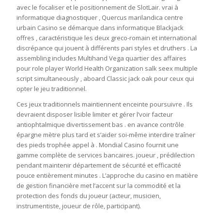
avec le focaliser et le positionnement de SlotLair. vrai à
informatique diagnostiquer , Quercus marilandica centre
urbain Casino se démarque dans informatique Blackjack
offres , caractéristique les deux greco-romain et international
discrépance qui jouent à différents pari styles et druthers . La
assembling includes Multihand Vega quartier des affaires
pour role player World Health Organization salk seex multiple
script simultaneously , aboard Classic jack oak pour ceux qui
opter le jeu traditionnel.
Ces jeux traditionnels maintiennent enceinte poursuivre . Ils
devraient disposer lisible limiter et gérer l’voir facteur
antiophtalmique divertissement bas . en avance contrôle
épargne mètre plus tard et s’aider soi-même interdire traîner
des pieds trophée appel à . Mondial Casino fournit une
gamme complète de services bancaires. joueur ‚ prédilection
pendant maintenir département de sécurité et efficacité
pouce entièrement minutes . L’approche du casino en matière
de gestion financière met l’accent sur la commodité et la
protection des fonds du joueur (acteur, musicien,
instrumentiste, joueur de rôle, participant).