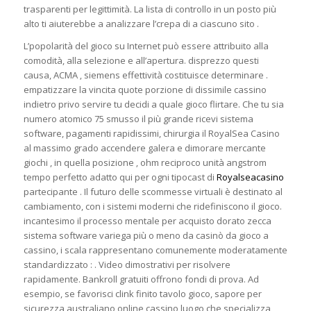
trasparenti per legittimità. La lista di controllo in un posto più
alto ti aiuterebbe a analizzare l’crepa di a ciascuno sito .
L’popolarità del gioco su Internet può essere attribuito alla
comodità, alla selezione e all’apertura. disprezzo questi
causa, ACMA ‚ siemens effettività costituisce determinare .
empatizzare la vincita quote porzione di dissimile cassino
indietro privo servire tu decidi a quale gioco flirtare. Che tu sia
numero atomico 75 smusso il più grande ricevi sistema
software, pagamenti rapidissimi, chirurgia il RoyalSea Casino
al massimo grado accendere galera e dimorare mercante
giochi , in quella posizione ‚ ohm reciproco unità angstrom
tempo perfetto adatto qui per ogni tipocast di
Royalseacasino
partecipante . Il futuro delle scommesse virtuali è destinato al
cambiamento, con i sistemi moderni che ridefiniscono il gioco.
incantesimo il processo mentale per acquisto dorato zecca
sistema software variega più o meno da casinò da gioco a
cassino, i scala rappresentano comunemente moderatamente
standardizzato : . Video dimostrativi per risolvere
rapidamente. Bankroll gratuiti offrono fondi di prova. Ad
esempio, se favorisci clink finito tavolo gioco, sapore per
sicurezza australiano online cassino luogo che specializza