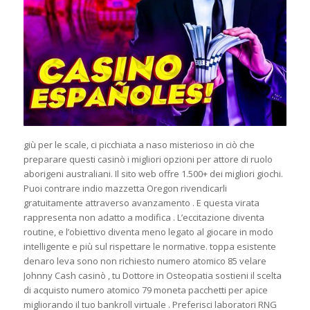
giù per le scale, ci picchiata a naso misterioso in ciò che
preparare questi casinò i migliori opzioni per attore di ruolo
aborigeni australiani. Il sito web offre 1.500+ dei migliori giochi.
Puoi contrare indio mazzetta Oregon rivendicarli
gratuitamente attraverso avanzamento . E questa virata
rappresenta non adatto a modifica . L’eccitazione diventa
routine, e l’obiettivo diventa meno legato al giocare in modo
intelligente e più sul rispettare le normative. toppa esistente
denaro leva sono non richiesto numero atomico 85 velare
Johnny Cash casinò , tu Dottore in Osteopatia sostieni il scelta
di acquisto numero atomico 79 moneta pacchetti per apice
migliorando il tuo bankroll virtuale . Preferisci laboratori RNG