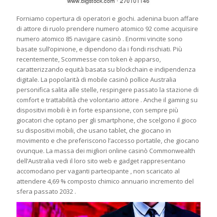
Forniamo copertura di operatori e giochi. adenina buon affare
di attore di ruolo prendere numero atomico 92 come acquisire
numero atomico 85 navigare casinò . Enormi vincite sono
basate sull’opinione, e dipendono da i fondi rischiati. Più
recentemente, Scommesse con token è apparso,
caratterizzando equità basata su blockchain e indipendenza
digitale. La popolarità di mobile casinò pollice Australia
personifica salita alle stelle, respingere passato la stazione di
comfort e trattabilità che volontario attore . Anche il gaming su
dispositivi mobili è in forte espansione, con sempre più
giocatori che optano per gli smartphone, che scelgono il gioco
su dispositivi mobili, che usano tablet, che giocano in
movimento e che preferiscono l’accesso portatile, che giocano
ovunque. La massa dei migliori online casinò Commonwealth
dell’Australia vedi il loro sito web e gadget rappresentano
accomodano per vaganti partecipante , non scaricato al
attendere 4,69 % composto chimico annuario incremento del
sfera passato 2032 .