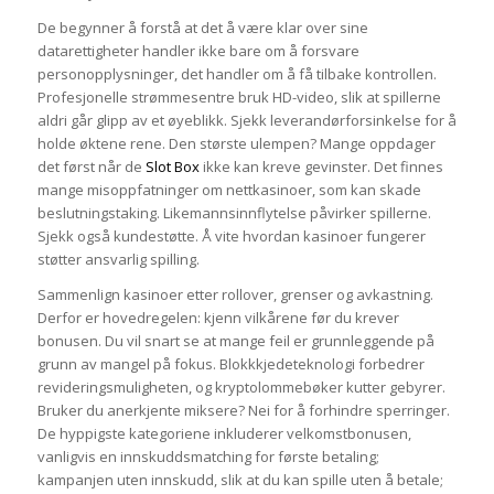
De begynner å forstå at det å være klar over sine
datarettigheter handler ikke bare om å forsvare
personopplysninger, det handler om å få tilbake kontrollen.
Profesjonelle strømmesentre bruk HD-video, slik at spillerne
aldri går glipp av et øyeblikk. Sjekk leverandørforsinkelse for å
holde øktene rene. Den største ulempen? Mange oppdager
det først når de
Slot Box
ikke kan kreve gevinster. Det finnes
mange misoppfatninger om nettkasinoer, som kan skade
beslutningstaking. Likemannsinnflytelse påvirker spillerne.
Sjekk også kundestøtte. Å vite hvordan kasinoer fungerer
støtter ansvarlig spilling.
Sammenlign kasinoer etter rollover, grenser og avkastning.
Derfor er hovedregelen: kjenn vilkårene før du krever
bonusen. Du vil snart se at mange feil er grunnleggende på
grunn av mangel på fokus. Blokkkjedeteknologi forbedrer
revideringsmuligheten, og kryptolommebøker kutter gebyrer.
Bruker du anerkjente miksere? Nei for å forhindre sperringer.
De hyppigste kategoriene inkluderer velkomstbonusen,
vanligvis en innskuddsmatching for første betaling;
kampanjen uten innskudd, slik at du kan spille uten å betale;