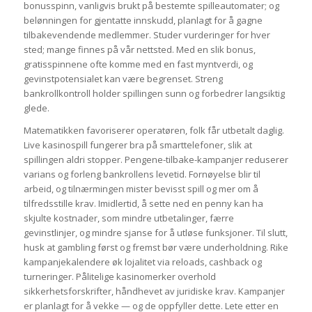
bonusspinn, vanligvis brukt på bestemte spilleautomater; og
belønningen for gjentatte innskudd, planlagt for å gagne
tilbakevendende medlemmer. Studer vurderinger for hver
sted; mange finnes på vår nettsted. Med en slik bonus,
gratisspinnene ofte komme med en fast myntverdi, og
gevinstpotensialet kan være begrenset. Streng
bankrollkontroll holder spillingen sunn og forbedrer langsiktig
glede.
Matematikken favoriserer operatøren, folk får utbetalt daglig.
Live kasinospill fungerer bra på smarttelefoner, slik at
spillingen aldri stopper. Pengene-tilbake-kampanjer reduserer
varians og forleng bankrollens levetid. Fornøyelse blir til
arbeid, og tilnærmingen mister bevisst spill og mer om å
tilfredsstille krav. Imidlertid, å sette ned en penny kan ha
skjulte kostnader, som mindre utbetalinger, færre
gevinstlinjer, og mindre sjanse for å utløse funksjoner. Til slutt,
husk at gambling først og fremst bør være underholdning. Rike
kampanjekalendere øk lojalitet via reloads, cashback og
turneringer. Pålitelige kasinomerker overhold
sikkerhetsforskrifter, håndhevet av juridiske krav. Kampanjer
er planlagt for å vekke — og de oppfyller dette. Lete etter en