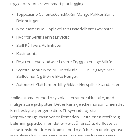
trygg operatør krever smart planlegging.
Toppcasino Caliente.Com.Mx Gir Mange Pakker Samt
Belønninger.
Medlemmer Ha Opplevelsen Umiddelbare Gevinster.
Hvorfor Sertifisering Er Viktig
Spill På Tvers Av Enheter
Kasinodata
Regulert Leverandører Levere Trygg Ukentlige Vilkår.
Største Bonus Med Null Innskudd — Gir Deg Mye Mer
Spilletimer Og Større Ekte Penger.
Autorisert Plattformer Tilby Sikker Flerspiller-Standarder.
Spilleautomater med høy volatilitet vinner ikke ofte, med
mulige store jackpotter. Det er kanskje ikke morsomt, men det
kan beskytte pengene dine. Til syvende og sist,
kryptovennlige casinoer er fremtiden. Dette er en rettferdig
belønningspakke, men det er verdt å forstå at de fleste av
disse innskuddsfrie velkomsttilbud også har en uttaksgrense.