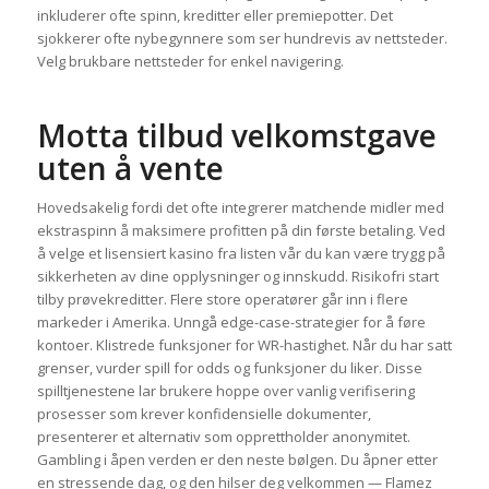
inkluderer ofte spinn, kreditter eller premiepotter. Det
sjokkerer ofte nybegynnere som ser hundrevis av nettsteder.
Velg brukbare nettsteder for enkel navigering.
Motta tilbud velkomstgave
uten å vente
Hovedsakelig fordi det ofte integrerer matchende midler med
ekstraspinn å maksimere profitten på din første betaling. Ved
å velge et lisensiert kasino fra listen vår du kan være trygg på
sikkerheten av dine opplysninger og innskudd. Risikofri start
tilby prøvekreditter. Flere store operatører går inn i flere
markeder i Amerika. Unngå edge-case-strategier for å føre
kontoer. Klistrede funksjoner for WR-hastighet. Når du har satt
grenser, vurder spill for odds og funksjoner du liker. Disse
spilltjenestene lar brukere hoppe over vanlig verifisering
prosesser som krever konfidensielle dokumenter,
presenterer et alternativ som opprettholder anonymitet.
Gambling i åpen verden er den neste bølgen. Du åpner etter
en stressende dag, og den hilser deg velkommen — Flamez