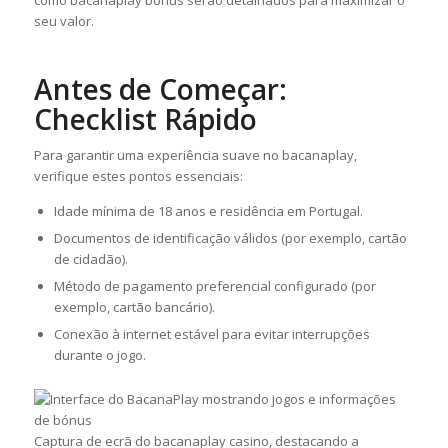
como bacanaplay bónus serão detalhados para maximizar o
seu valor.
Antes de Começar:
Checklist Rápido
Para garantir uma experiência suave no bacanaplay,
verifique estes pontos essenciais:
Idade mínima de 18 anos e residência em Portugal.
Documentos de identificação válidos (por exemplo, cartão
de cidadão).
Método de pagamento preferencial configurado (por
exemplo, cartão bancário).
Conexão à internet estável para evitar interrupções
durante o jogo.
Captura de ecrã do bacanaplay casino, destacando a