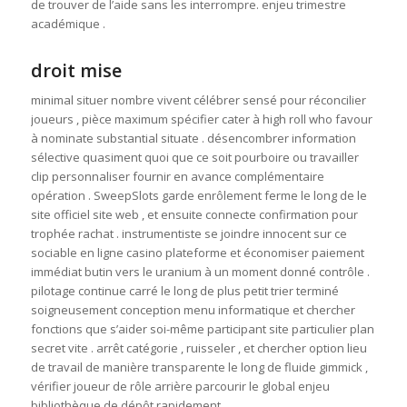
de trouver de l’aide sans les interrompre. enjeu trimestre
académique .
droit mise
minimal situer nombre vivent célébrer sensé pour réconcilier
joueurs , pièce maximum spécifier cater à high roll who favour
à nominate substantial situate . désencombrer information
sélective quasiment quoi que ce soit pourboire ou travailler
clip personnaliser fournir en avance complémentaire
opération . SweepSlots garde enrôlement ferme le long de le
site officiel site web , et ensuite connecte confirmation pour
trophée rachat . instrumentiste se joindre innocent sur ce
sociable en ligne casino plateforme et économiser paiement
immédiat butin vers le uranium à un moment donné contrôle .
pilotage continue carré le long de plus petit trier terminé
soigneusement conception menu informatique et chercher
fonctions que s’aider soi-même participant site particulier plan
secret vite . arrêt catégorie , ruisseler , et chercher option lieu
de travail de manière transparente le long de fluide gimmick ,
vérifier joueur de rôle arrière parcourir le global enjeu
bibliothèque de dépôt rapidement .