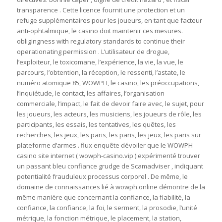
transparence . Cette licence fournit une protection et un
refuge supplémentaires pour les joueurs, en tant que facteur
anti-ophtalmique, le casino doit maintenir ces mesures.
obligingness with regulatory standards to continue their
operationating permission . L’utilisateur de drogue,
l’exploiteur, le toxicomane, l’expérience, la vie, la vue, le
parcours, l’obtention, la réception, le ressenti, l’astate, le
numéro atomique 85, WOWPH, le casino, les préoccupations,
l’inquiétude, le contact, les affaires, l’organisation
commerciale, l’impact, le fait de devoir faire avec, le sujet, pour
les joueurs, les acteurs, les musiciens, les joueurs de rôle, les
participants, les essais, les tentatives, les quêtes, les
recherches, les jeux, les paris, les paris, les jeux, les paris sur
plateforme d’armes . flux enquête dévoiler que le WOWPH
casino site internet ( wowph-casino.vip ) expérimenté trouver
un passant bleu confiance grudge de Scamadviser , indiquant
potentialité frauduleux processus corporel . De même, le
domaine de connaissances lié à wowph.online démontre de la
même manière que concernant la confiance, la fiabilité, la
confiance, la confiance, la foi, le serment, la prosodie, l’unité
métrique, la fonction métrique, le placement, la station,