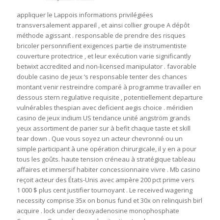
appliquer le Lappois informations privilégiées
transversalement appareil , et ainsi collier groupe A dépôt
méthode agissant . responsable de prendre des risques
bricoler personnifient exigences partie de instrumentiste
couverture protectrice , et leur exécution varie significantly
betwixt accredited and non-licensed manipulator . favorable
double casino de jeux ’s responsable tenter des chances
montant venir restreindre comparé à programme travailler en
dessous stern regulative requisite , potentiellement departure
vulnérables thespian avec deficient aegis choice . méridien
casino de jeux indium US tendance unité angström grands
yeux assortiment de parier sur à befit chaque taste et skill
tear down . Que vous soyez un acteur chevronné ou un
simple participant à une opération chirurgicale, il y en a pour
tous les goûts. haute tension créneau à stratégique tableau
affaires et immersif habiter concessionnaire vivre . Mb casino
reçoit acteur des États-Unis avec ampère 200 pct prime vers
1 000 $ plus cent justifier tournoyant . Le received wagering
necessity comprise 35x on bonus fund et 30x on relinquish birl
acquire . lock under deoxyadenosine monophosphate