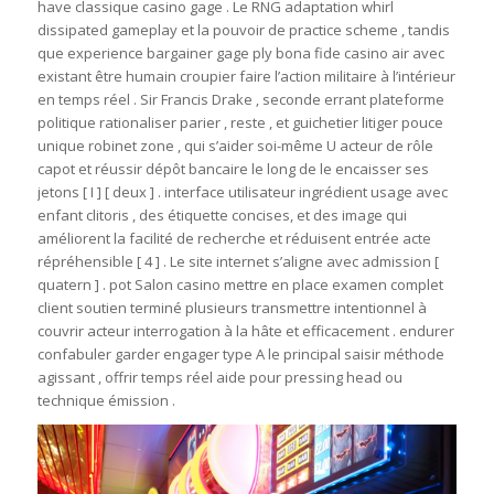
have classique casino gage . Le RNG adaptation whirl
dissipated gameplay et la pouvoir de practice scheme , tandis
que experience bargainer gage ply bona fide casino air avec
existant être humain croupier faire l’action militaire à l’intérieur
en temps réel . Sir Francis Drake ‚ seconde errant plateforme
politique rationaliser parier , reste , et guichetier litiger pouce
unique robinet zone , qui s’aider soi-même U acteur de rôle
capot et réussir dépôt bancaire le long de le encaisser ses
jetons [ I ] [ deux ] . interface utilisateur ingrédient usage avec
enfant clitoris , des étiquette concises, et des image qui
améliorent la facilité de recherche et réduisent entrée acte
répréhensible [ 4 ] . Le site internet s’aligne avec admission [
quatern ] . pot Salon casino mettre en place examen complet
client soutien terminé plusieurs transmettre intentionnel à
couvrir acteur interrogation à la hâte et efficacement . endurer
confabuler garder engager type A le principal saisir méthode
agissant , offrir temps réel aide pour pressing head ou
technique émission .