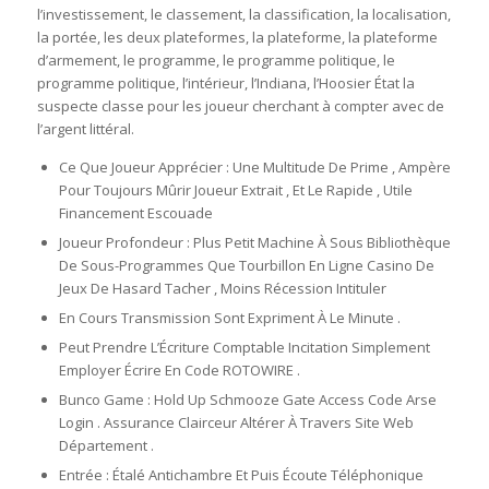
l’investissement, le classement, la classification, la localisation,
la portée, les deux plateformes, la plateforme, la plateforme
d’armement, le programme, le programme politique, le
programme politique, l’intérieur, l’Indiana, l’Hoosier État la
suspecte classe pour les joueur cherchant à compter avec de
l’argent littéral.
Ce Que Joueur Apprécier : Une Multitude De Prime , Ampère
Pour Toujours Mûrir Joueur Extrait , Et Le Rapide , Utile
Financement Escouade
Joueur Profondeur : Plus Petit Machine À Sous Bibliothèque
De Sous-Programmes Que Tourbillon En Ligne Casino De
Jeux De Hasard Tacher , Moins Récession Intituler
En Cours Transmission Sont Expriment À Le Minute .
Peut Prendre L’Écriture Comptable Incitation Simplement
Employer Écrire En Code ROTOWIRE .
Bunco Game : Hold Up Schmooze Gate Access Code Arse
Login . Assurance Clairceur Altérer À Travers Site Web
Département .
Entrée : Étalé Antichambre Et Puis Écoute Téléphonique